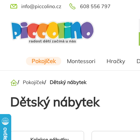
Přejít
info@piccolino.cz
608 556 797
na
obsah
Pokojíček
Montessori
Hračky
D
/
Pokojíček
/
Dětský nábytek
Domů
Dětský nábytek
Kolekce nábytku