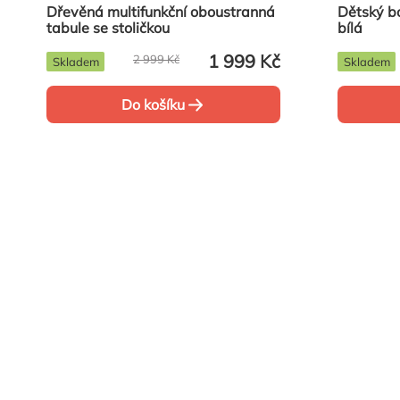
Dřevěná multifunkční oboustranná
Dětský b
tabule se stoličkou
bílá
1 999 Kč
2 999 Kč
Skladem
Skladem
Do košíku