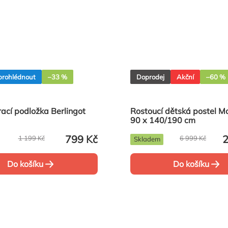
i prohlédnout
–33 %
Doprodej
Akční
–60 %
ací podložka Berlingot
Rostoucí dětská postel M
90 x 140/190 cm
799 Kč
2
1 199 Kč
6 999 Kč
Skladem
Do košíku
Do košíku