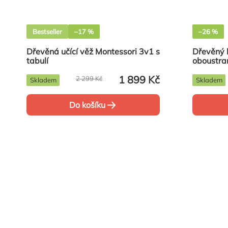
Bestseller
–17 %
–26 %
Dřevěná učící věž Montessori 3v1 s
Dřevěný k
tabulí
oboustran
1 899 Kč
2 299 Kč
Skladem
Skladem
Do košíku