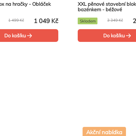
ox na hračky - Obláček
XXL pěnové stavební blok
bazénkem - béžové
1 049 Kč
2
1 499 Kč
3 349 Kč
Skladem
Do košíku
Do košíku
Akční nabídka