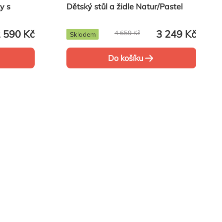
y s
Dětský stůl a židle Natur/Pastel
 590 Kč
3 249 Kč
4 659 Kč
Skladem
Do košíku