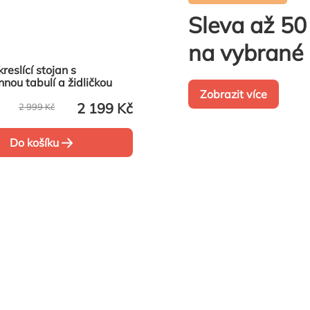
Sleva až 5
na vybrané 
reslící stojan s
nou tabulí a židličkou
Zobrazit více
2 199 Kč
2 999 Kč
Do košíku