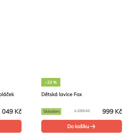
–23 %
bláček
Dětská lavice Fox
 049 Kč
999 Kč
1 299 Kč
Skladem
Do košíku