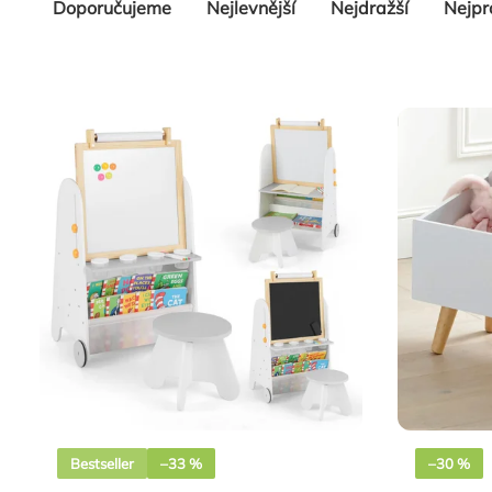
Řazení
Doporučujeme
Nejlevnější
Nejdražší
Nejpr
produktů
Bestseller
–33 %
–30 %