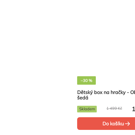
–30 %
Dětský box na hračky - O
šedá
1
1 499 Kč
Skladem
Do košíku