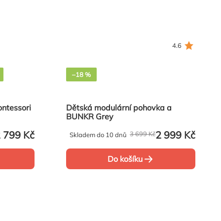
4.6
–18 %
ontessori
Dětská modulární pohovka a
BUNKR Grey
 799 Kč
2 999 Kč
3 699 Kč
Skladem do 10 dnů
Do košíku