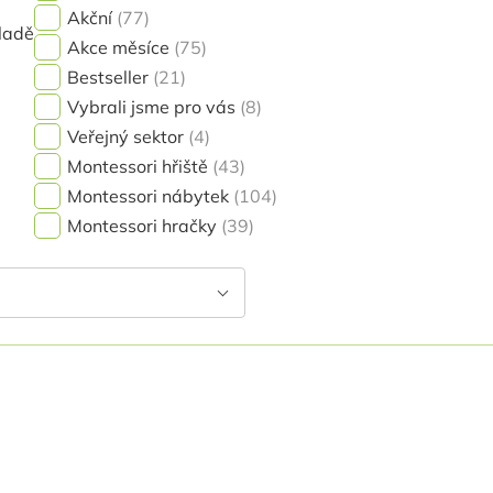
Akční
77
ladě
Akce měsíce
75
Bestseller
21
Vybrali jsme pro vás
8
Veřejný sektor
4
Montessori hřiště
43
Montessori nábytek
104
Montessori hračky
39