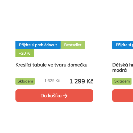
Přijďte si prohlédnout
Bestseller
Přijďte s
–20 %
Kreslící tabule ve tvaru domečku
Dětská hr
modrá
1 299 Kč
1 629 Kč
Skladem
Skladem
Do košíku