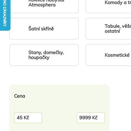
Komody a tr
Atmosphera
Tabule, věš
Šatní skříně
ostatní
Stany, domečky,
Kosmetické 
houpačky
Výpis
Cena
produktů
45
Kč
9999
Kč