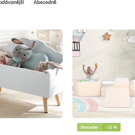
odávanější
Abecedně
Bestseller
–22 %