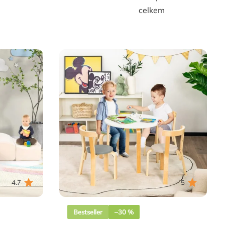
celkem
4.7
5
Bestseller
–30 %