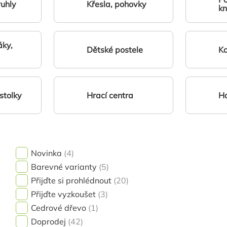
uhly
Křesla, pohovky
kn
áky,
Dětské postele
Ko
stolky
Hrací centra
Ho
Novinka
4
Barevné varianty
5
Přijďte si prohlédnout
20
Přijďte vyzkoušet
3
Cedrové dřevo
1
Doprodej
42