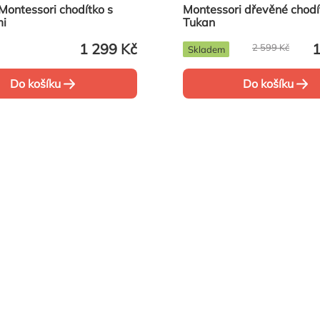
Montessori chodítko s
Montessori dřevěné chodí
mi
Tukan
1 299 Kč
1
2 599 Kč
Skladem
Do košíku
Do košíku