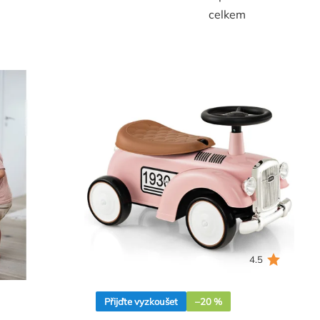
celkem
4.5
Přijďte vyzkoušet
–20 %