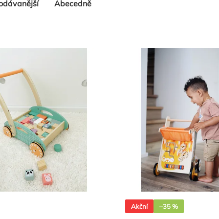
odávanější
Abecedně
Akční
–35 %