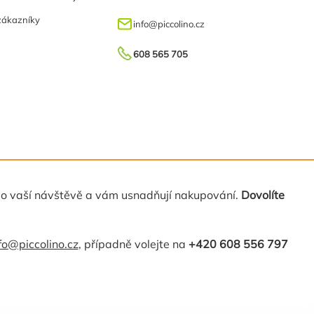
zákazníky
info
@
piccolino.cz
608 565 705
 o vaší návštěvě a vám usnadňují nakupování.
Dovolíte
fo@piccolino.cz
, případně volejte na
+420 608 556 797