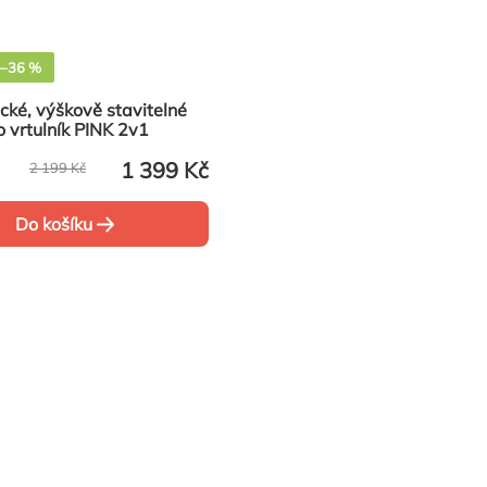
–36 %
cké, výškově stavitelné
 vrtulník PINK 2v1
1 399 Kč
2 199 Kč
Do košíku