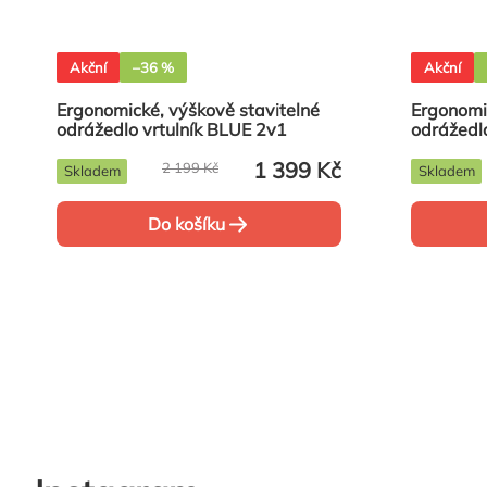
Akční
–36 %
Akční
Ergonomické, výškově stavitelné
Ergonomi
odrážedlo vrtulník BLUE 2v1
odrážedlo
1 399 Kč
2 199 Kč
Skladem
Skladem
Do košíku
Ovládací
prvky
výpisu