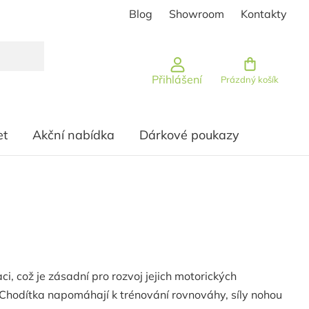
Blog
Showroom
Kontakty
Nákupní košík
Přihlášení
Prázdný košík
et
Akční nabídka
Dárkové poukazy
, což je zásadní pro rozvoj jejich motorických
 Chodítka napomáhají k trénování rovnováhy, síly nohou