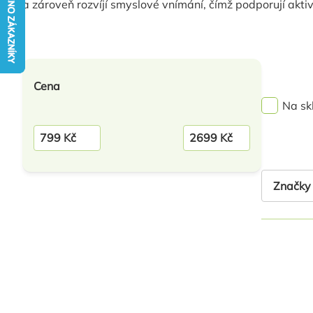
a zároveň rozvíjí smyslové vnímání, čímž podporují aktiv
Výpis
Cena
produktů
Na sk
799
Kč
2699
Kč
Značky