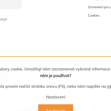
Oznámení pro 
Cookies
údajů
 soubory cookie. Umožňují nám zaznamenat vybrané informace
nám je používat?
e prosím načíst stránku znovu (F5), nebo nám napište na
in
Nastavení
Souhlasím