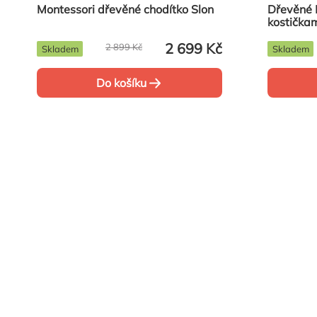
Montessori dřevěné chodítko Slon
Dřevěné 
kostička
2 699 Kč
2 899 Kč
Skladem
Skladem
Do košíku