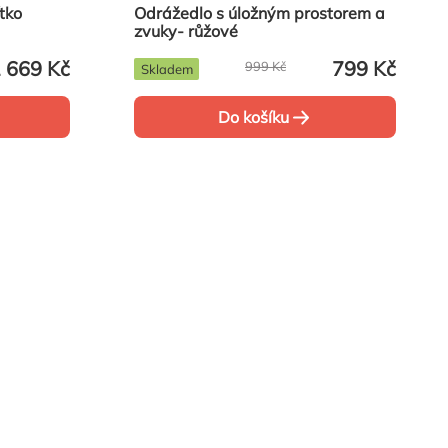
tko
Odrážedlo s úložným prostorem a
zvuky- růžové
 669 Kč
799 Kč
999 Kč
Skladem
Do košíku