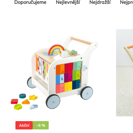
Řazení
Doporučujeme
Nejlevnější
Nejdražší
Nejpr
produktů
Akční
–6 %