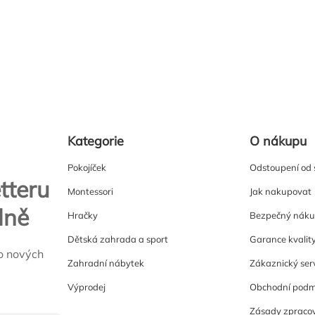
Kategorie
O nákupu
Pokojíček
Odstoupení od
tteru
Montessori
Jak nakupovat
lně
Hračky
Bezpečný nák
Dětská zahrada a sport
Garance kvalit
o nových
Zahradní nábytek
Zákaznický ser
Výprodej
Obchodní podm
Zásady zpracov