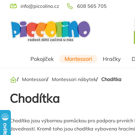
Přejít
info@piccolino.cz
608 565 705
na
obsah
Pokojíček
Montessori
Hračky
D
/
Montessori
/
Montessori nábytek
/
Chodítka
Domů
Chodítka
Chodítka jsou výbornou pomůckou pro podporu prvních kro
dovedností. Kromě toho jsou chodítka vybavena hracími 