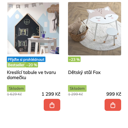
Přijďte si prohlédnout
–23 %
Bestseller
–20 %
Kreslící tabule ve tvaru
Dětský stůl Fox
domečku
Skladem
Skladem
1 299 Kč
999 Kč
1 629 Kč
1 299 Kč