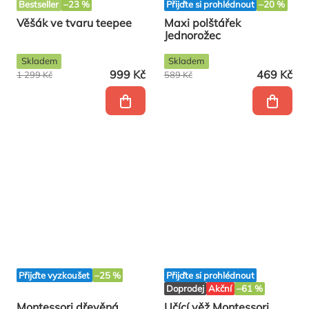
Bestseller
–23 %
Přijďte si prohlédnout
–20 %
Věšák ve tvaru teepee
Maxi polštářek
Jednorožec
Skladem
Skladem
999 Kč
469 Kč
1 299 Kč
589 Kč
Přijďte vyzkoušet
–25 %
Přijďte si prohlédnout
Doprodej
Akční
–61 %
Montessori dřevěná
Učící věž Montessori