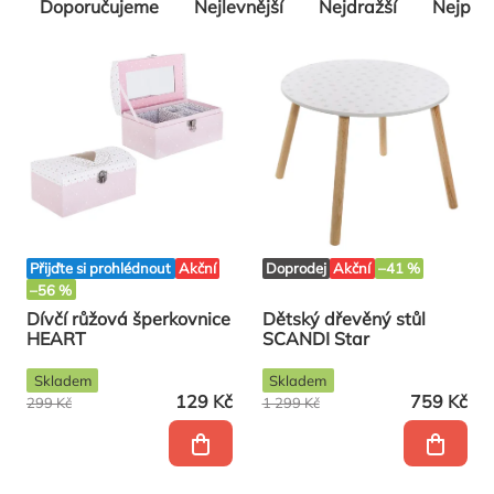
Řazení
Doporučujeme
Nejlevnější
Nejdražší
Nejpro
produktů
Přijďte si prohlédnout
Akční
Doprodej
Akční
–41 %
–56 %
Dívčí růžová šperkovnice
Dětský dřevěný stůl
HEART
SCANDI Star
Skladem
Skladem
129 Kč
759 Kč
299 Kč
1 299 Kč