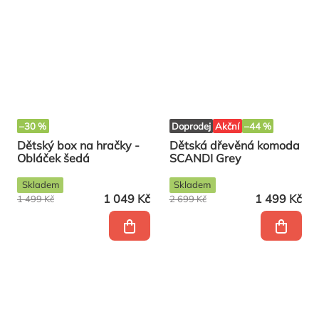
–30 %
Doprodej
Akční
–44 %
Dětský box na hračky -
Dětská dřevěná komoda
Obláček šedá
SCANDI Grey
Skladem
Skladem
1 049 Kč
1 499 Kč
1 499 Kč
2 699 Kč