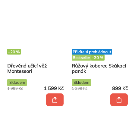
–20 %
Přijďte si prohlédnout
Bestseller
–30 %
Dřevěná učící věž
Růžový koberec Skákací
Montessori
panák
Skladem
Skladem
1 599 Kč
899 Kč
1 999 Kč
1 299 Kč