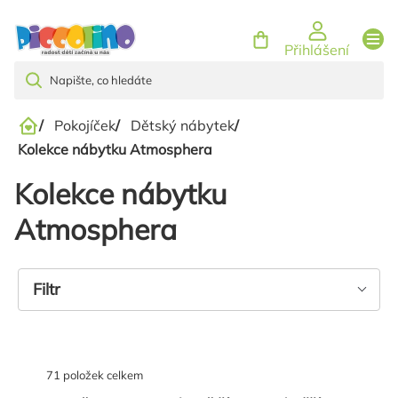
Přejít
na
Přihlášení
obsah
/
Pokojíček
/
Dětský nábytek
/
Domů
Kolekce nábytku Atmosphera
Kolekce nábytku
Atmosphera
Výpis
Filtr
produktů
71
položek celkem