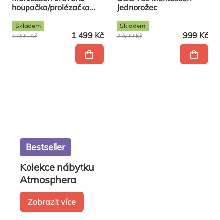
houpačka/prolézačka
Jednorožec
2v1
Skladem
Skladem
1 499 Kč
999 Kč
1 999 Kč
2 599 Kč
Bestseller
Kolekce nábytku
Atmosphera
Zobrazit více