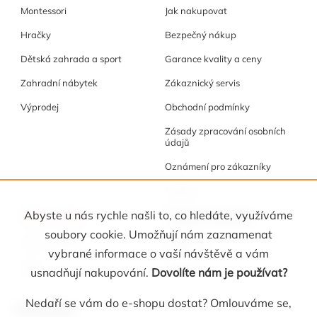
Montessori
Jak nakupovat
Hračky
Bezpečný nákup
Dětská zahrada a sport
Garance kvality a ceny
Zahradní nábytek
Zákaznický servis
Výprodej
Obchodní podmínky
Zásady zpracování osobních
údajů
Oznámení pro zákazníky
Cookies
Akce a tipy
Osobní kabinet
Abyste u nás rychle našli to, co hledáte, využíváme
soubory cookie. Umožňují nám zaznamenat
Akční nabídka
Registrace
vybrané informace o vaší návštěvě a vám
Blog
Oblíbené
usnadňují nakupování.
Dovolíte nám je používat?
Nedaří se vám do e-shopu dostat? Omlouváme se,
Kontakt