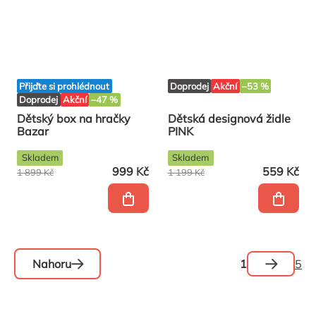
Přijďte si prohlédnout
Doprodej
Akční
–53 %
Doprodej
Akční
–47 %
Dětský box na hračky
Dětská designová židle
Bazar
PINK
Skladem
Skladem
999 Kč
559 Kč
1 899 Kč
1 199 Kč
Stránková
1
5
Nahoru
Ovládací
prvky
výpisu