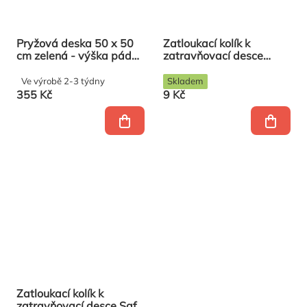
Pryžová deska 50 x 50
Zatloukací kolík k
cm zelená - výška pádu
zatravňovací desce
1,3m (síla 40 mm, rastr
Grass
28 mm)
Ve výrobě 2-3 týdny
Skladem
355 Kč
9 Kč
Zatloukací kolík k
zatravňovací desce Saf