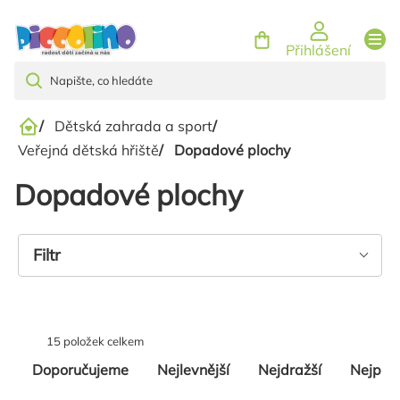
Přejít
na
Přihlášení
obsah
/
Dětská zahrada a sport
/
Domů
Veřejná dětská hřiště
/
Dopadové plochy
Dopadové plochy
Výpis
Filtr
produktů
15
položek celkem
Řazení
Doporučujeme
Nejlevnější
Nejdražší
Nejpro
produktů