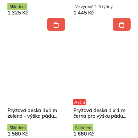
(síla 40 mm, rastr 28
1,1m (síla 40 mm, rastr
mm)
28 mm)
Skladem
Ve výrobě 2-3 týdny
1 325 Kč
1 445 Kč
Akční
Pryžová deska 1x1 m
Pryžová deska 1 x 1 m
zelená - výška pádu
černá pro výšku pádu
1,1m (síla 40 mm, rastr
1,5 m (síla 50 mm, rastr
28 mm) .
28 mm)
Skladem
Skladem
1 580 Kč
1 680 Kč