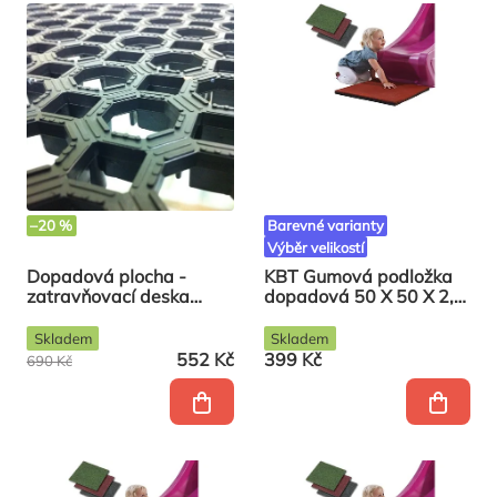
–20 %
Barevné varianty
Výběr velikostí
Dopadová plocha -
KBT Gumová podložka
zatravňovací deska
dopadová 50 X 50 X 2,5
Grass
černá
Skladem
Skladem
552 Kč
399 Kč
690 Kč