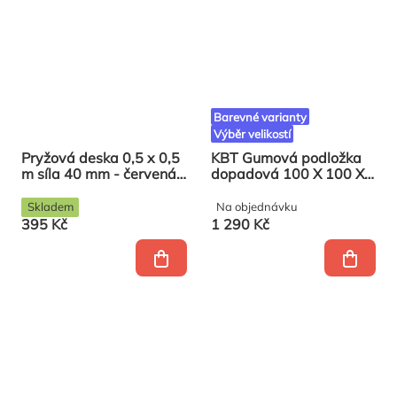
Barevné varianty
Výběr velikostí
Pryžová deska 0,5 x 0,5
KBT Gumová podložka
m síla 40 mm - červená,
dopadová 100 X 100 X
výška pádu 1,3 m
2,5 zelená
Skladem
Na objednávku
395 Kč
1 290 Kč