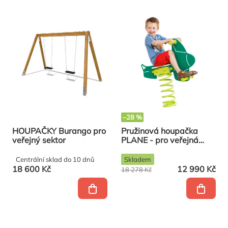
–28 %
HOUPAČKY Burango pro
Pružinová houpačka
veřejný sektor
PLANE - pro veřejná
dětská hřiště
Centrální sklad do 10 dnů
Skladem
18 600 Kč
12 990 Kč
18 278 Kč