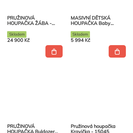
PRUŽINOVÁ
MASIVNÍ DĚTSKÁ
HOUPAČKA ŽÁBA -
HOUPAČKA Baby
čtyřhoupačka pro
Oblouk pro veřejná
veřejná dětská hřiště
hřiště
Skladem
Skladem
24 900 Kč
5 994 Kč
PRUŽINOVÁ
Pružinová houpačka
HOUPAČKA Buldozer
Kravička - 15045