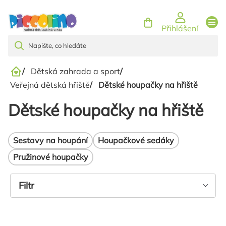
Přejít
na
Přihlášení
obsah
/
Dětská zahrada a sport
/
Domů
Veřejná dětská hřiště
/
Dětské houpačky na hřiště
Dětské houpačky na hřiště
Sestavy na houpání
Houpačkové sedáky
Pružinové houpačky
Výpis
Filtr
produktů