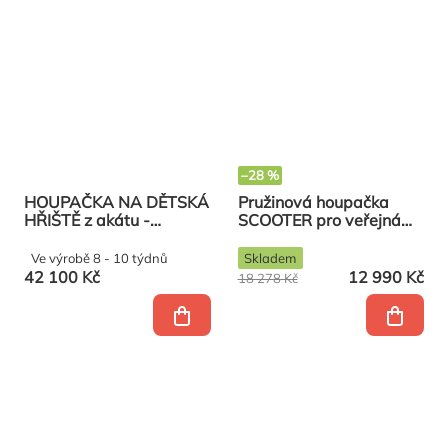
–28 %
HOUPAČKA NA DĚTSKÁ
Pružinová houpačka
HŘIŠTĚ z akátu -
SCOOTER pro veřejná
Hnízdečko
dětská hřiště
Ve výrobě 8 - 10 týdnů
Skladem
42 100 Kč
12 990 Kč
18 278 Kč