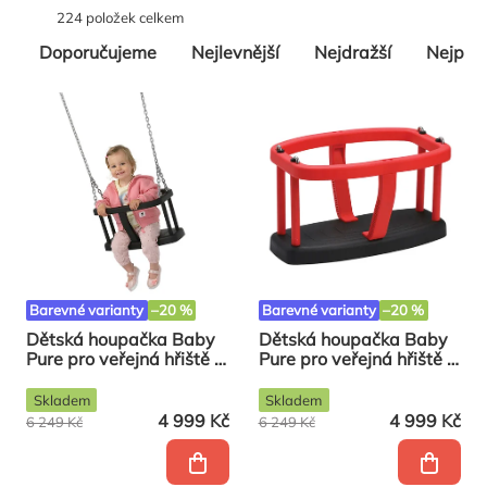
224
položek celkem
Řazení
Doporučujeme
Nejlevnější
Nejdražší
Nejpro
produktů
Barevné varianty
–20 %
Barevné varianty
–20 %
Dětská houpačka Baby
Dětská houpačka Baby
Pure pro veřejná hřiště -
Pure pro veřejná hřiště -
černá
červená
Skladem
Skladem
4 999 Kč
4 999 Kč
6 249 Kč
6 249 Kč