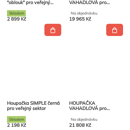
"oblouk" pro veřejný
VAHADLOVÁ pro
sektor včetně řetězů
veřejný sektor - Piccolino
Skladem
Na objednávku
2 899 Kč
19 965 Kč
Houpačka SIMPLE černá
HOUPAČKA
pro veřejný sektor
VAHADLOVÁ pro
veřejný sektor
Skladem
Na objednávku
2 198 Kč
21 808 Kč