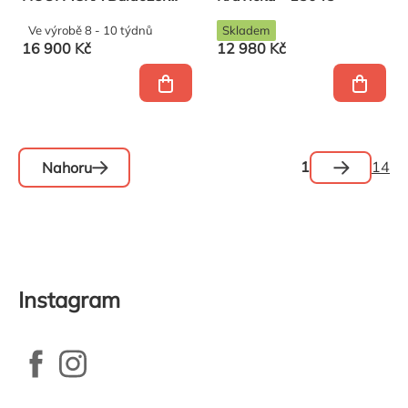
pro veřejná dětská hřiště
Ve výrobě 8 - 10 týdnů
Skladem
16 900 Kč
12 980 Kč
Stránkován
1
14
Nahoru
Ovládací
prvky
výpisu
Instagram