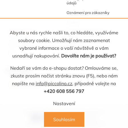
údajů
Oznámení pro zákazníky
Cookies
Akce a tipy
Osobní kabinet
Abyste u nás rychle našli to, co hledáte, využíváme
soubory cookie. Umožňují nám zaznamenat
Akční nabídka
Registrace
vybrané informace o vaší návštěvě a vám
Blog
Oblíbené
usnadňují nakupování.
Dovolíte nám je používat?
Nedaří se vám do e-shopu dostat? Omlouváme se,
Kontakt
zkuste prosím načíst stránku znovu (F5), nebo nám
napište na
info@piccolino.cz
, případně volejte na
info
@
piccolino.cz
608 565 705
+420 608 556 797
Nastavení
Copyright 2026
Picollino
. Všechna práva vyhrazena.
Souhlasím
Vytvořil Shoptet Premium
MirandaMedia s.r.o.