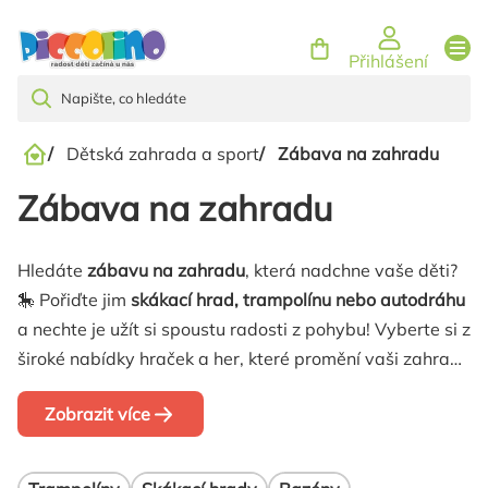
Přejít
na
Přihlášení
obsah
/
Dětská zahrada a sport
/
Zábava na zahradu
Domů
Zábava na zahradu
Hledáte
zábavu na zahradu
, která nadchne vaše děti?
🎠 Pořiďte jim
skákací hrad, trampolínu nebo autodráhu
a nechte je užít si spoustu radosti z pohybu! Vyberte si z
široké nabídky hraček a her, které promění vaši zahradu
v
dětský ráj plný dobrodružství!
💛✨
Zobrazit více