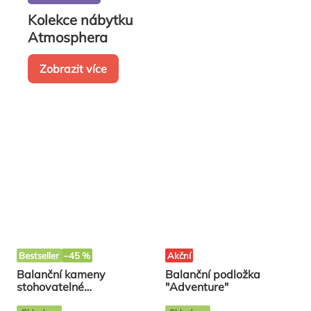
Kolekce nábytku
Atmosphera
Zobrazit více
Bestseller
–45 %
Akční
Balanční kameny
Balanční podložka
stohovatelné
"Adventure"
obdelníkové 5ks