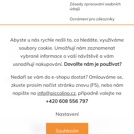
Zásady zpracování osobních
údajů
Oznámení pro zákazníky
Cookies
Akce a tipy
Osobní kabinet
Abyste u nás rychle našli to, co hledáte, využíváme
soubory cookie. Umožňují nám zaznamenat
Akční nabídka
Registrace
vybrané informace o vaší návštěvě a vám
Blog
Oblíbené
usnadňují nakupování.
Dovolíte nám je používat?
Nedaří se vám do e-shopu dostat? Omlouváme se,
Kontakt
zkuste prosím načíst stránku znovu (F5), nebo nám
napište na
info@piccolino.cz
, případně volejte na
info
@
piccolino.cz
608 565 705
+420 608 556 797
Nastavení
Copyright 2026
Picollino
. Všechna práva vyhrazena.
Souhlasím