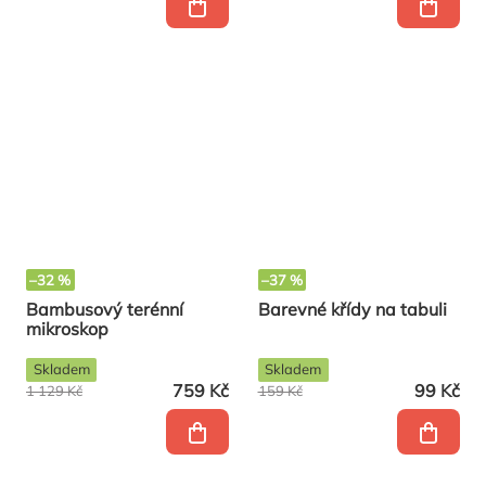
–32 %
–37 %
Bambusový terénní
Barevné křídy na tabuli
mikroskop
Skladem
Skladem
759 Kč
99 Kč
1 129 Kč
159 Kč