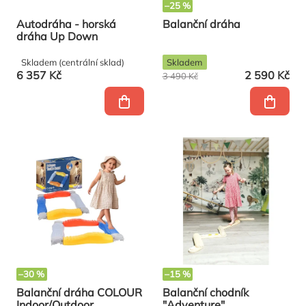
–25 %
Autodráha - horská
Balanční dráha
dráha Up Down
Skladem (centrální sklad)
Skladem
6 357 Kč
2 590 Kč
3 490 Kč
–30 %
–15 %
Balanční dráha COLOUR
Balanční chodník
Indoor/Outdoor
"Adventure"