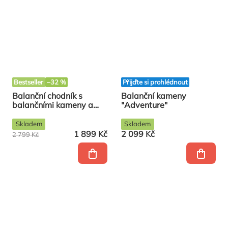
Bestseller
–32 %
Přijďte si prohlédnout
Balanční chodník s
Balanční kameny
balančními kameny a
"Adventure"
čísly
Skladem
Skladem
1 899 Kč
2 099 Kč
2 799 Kč