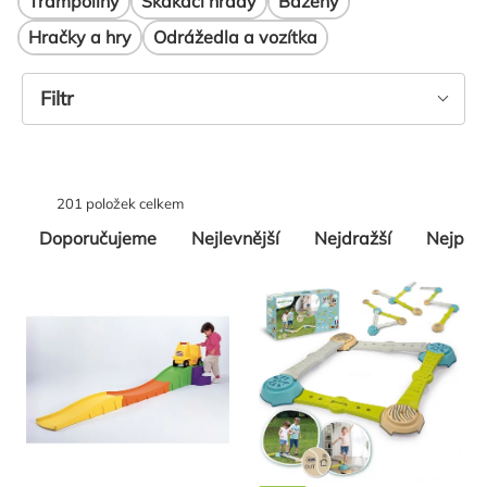
Trampolíny
Skákací hrady
Bazény
Hračky a hry
Odrážedla a vozítka
Výpis
Filtr
produktů
201
položek celkem
Řazení
Doporučujeme
Nejlevnější
Nejdražší
Nejpro
produktů