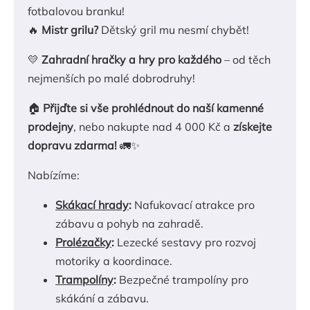
fotbalovou branku!
🔥
Mistr grilu?
Dětský gril mu nesmí chybět!
💛
Zahradní hračky a hry pro každého
– od těch
nejmenších po malé dobrodruhy!
🏠
Přijďte si vše prohlédnout do naší kamenné
prodejny
, nebo nakupte nad 4 000 Kč a
získejte
dopravu zdarma!
🚛✨
Nabízíme:
Skákací hrady
:
Nafukovací atrakce pro
zábavu a pohyb na zahradě.
Prolézačky
:
Lezecké sestavy pro rozvoj
motoriky a koordinace.
Trampolíny
:
Bezpečné trampolíny pro
skákání a zábavu.