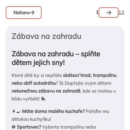
Stránkován
1
13
Nahoru
Ovládací
prvky
výpisu
Zábava na zahradu
Zábava na zahradu – splňte
dětem jejich sny!
Které dítě by si nepřálo
skákací hrad, trampolínu
nebo obří autodráhu
? 🚀 Dopřejte svým dětem
nekonečnou zábavu na zahradě
, kde se mohou v
klidu vyřádit! 🎠
👩‍🍳
Máte doma malého kuchaře?
Pořiďte mu
dětskou kuchyňku!
⚽
Sportovec?
Vyberte trampolínu nebo