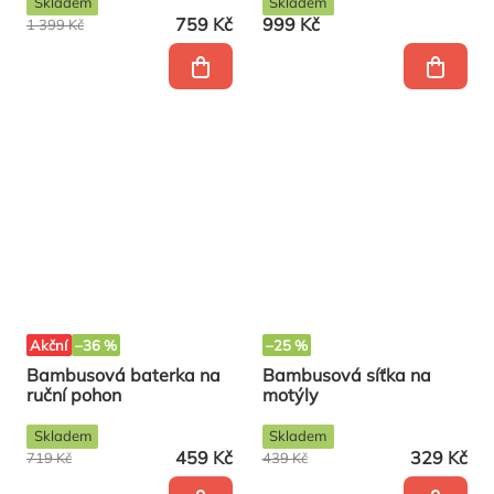
COLOUR
Skladem
Skladem
759 Kč
999 Kč
1 399 Kč
Akční
–36 %
–25 %
Bambusová baterka na
Bambusová síťka na
ruční pohon
motýly
Skladem
Skladem
459 Kč
329 Kč
719 Kč
439 Kč