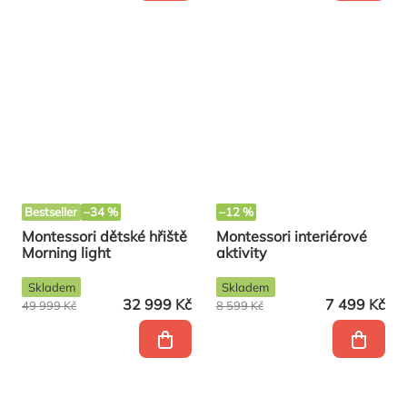
Bestseller
–34 %
–12 %
Montessori dětské hřiště
Montessori interiérové
Morning light
aktivity
Skladem
Skladem
32 999 Kč
7 499 Kč
49 999 Kč
8 599 Kč