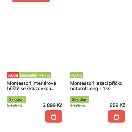
Akční
Bestseller
–43 %
–28 %
Montessori interiérové
Montessori lezecí příčka
hřiště se skluzavkou
natural Long - 1ks
COLOR
Skladem
Skladem
2 899 Kč
859 Kč
5 159 Kč
1 199 Kč