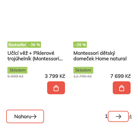
Bestseller
–36 %
–39 %
Učící věž + Piklerové
Montessori dětský
trojúhelník (Montessori
domeček Home natural
sada 7v1 Natural)
Skladem
Skladem
3 799 Kč
7 699 Kč
5 999 Kč
12 790 Kč
Stránková
1
4
Nahoru
Ovládací
prvky