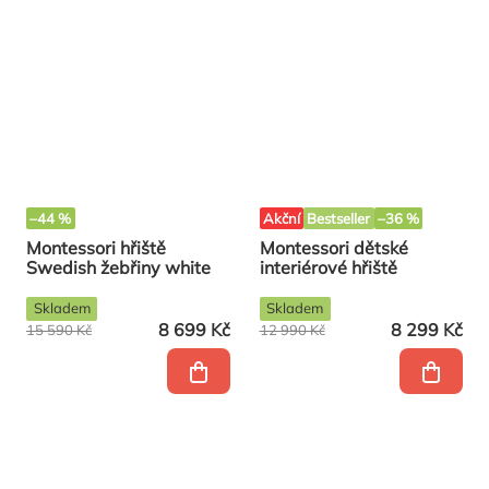
–44 %
Akční
Bestseller
–36 %
Montessori hřiště
Montessori dětské
Swedish žebřiny white
interiérové hřiště
Skladem
Skladem
8 699 Kč
8 299 Kč
15 590 Kč
12 990 Kč