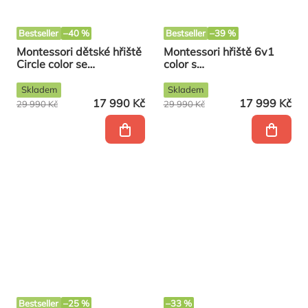
Bestseller
–40 %
Bestseller
–39 %
Montessori dětské hřiště
Montessori hřiště 6v1
Circle color se
color s
závěsnými prvky
rampou/závěsnými
prvky a matrací
Skladem
Skladem
PREMIUM
17 990 Kč
17 999 Kč
29 990 Kč
29 990 Kč
Bestseller
–25 %
–33 %