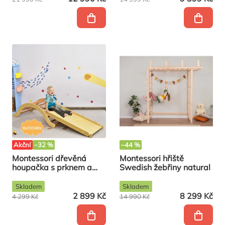
Akční
–32 %
–44 %
Montessori dřevěná
Montessori hřiště
houpačka s prknem a
Swedish žebřiny natural
podložkou Natural
Skladem
Skladem
2 899 Kč
8 299 Kč
4 299 Kč
14 990 Kč