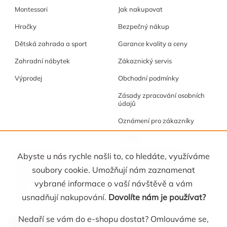
Montessori
Jak nakupovat
Hračky
Bezpečný nákup
Dětská zahrada a sport
Garance kvality a ceny
Zahradní nábytek
Zákaznický servis
Výprodej
Obchodní podmínky
Zásady zpracování osobních
údajů
Oznámení pro zákazníky
Cookies
Akce a tipy
Osobní kabinet
Abyste u nás rychle našli to, co hledáte, využíváme
soubory cookie. Umožňují nám zaznamenat
Akční nabídka
Registrace
vybrané informace o vaší návštěvě a vám
Blog
Oblíbené
usnadňují nakupování.
Dovolíte nám je používat?
Nedaří se vám do e-shopu dostat? Omlouváme se,
Kontakt