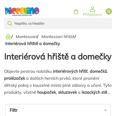
Přejít
na
Přihlášení
obsah
/
Montessori
/
Montessori hřiště
/
Domů
Interiérová hřiště a domečky
Interiérová hřiště a domečky
Objevte pestrou nabídku
interiérových hřišť
,
domečků
,
prolézaček
a dalších herních prvků, které promění
dětský pokoj v kouzelné místo plné zábavy a učení. Tyto
produkty, včetně
houpaček
,
skluzavek
a
lezeckých stěn
,
podporují
fyzický rozvoj
,
kreativitu
a
sociální
interakci
Výpis
dětí. Investujte do kvalitních herních prvků,
Filtr
které přinášejí radost a zároveň rozvíjejí důležité