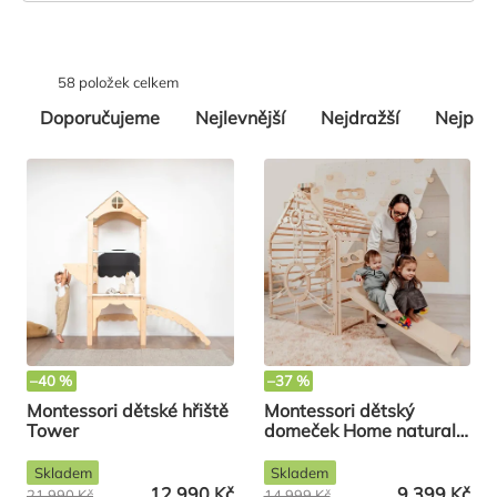
produktů
dovednosti.
58
položek celkem
Řazení
Doporučujeme
Nejlevnější
Nejdražší
Nejpro
produktů
–40 %
–37 %
Montessori dětské hřiště
Montessori dětský
Tower
domeček Home natural
se skluzavkou a rampou
Skladem
Skladem
12 990 Kč
9 399 Kč
21 990 Kč
14 999 Kč