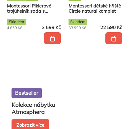
Montessori Piklerové
Montessori dětské hřiště
trojúhelník sada s
Circle natural komplet
houpačkou a skluzavkou
Pastel
Skladem
Skladem
3 599 Kč
22 590 Kč
4 859 Kč
33 990 Kč
Bestseller
Kolekce nábytku
Atmosphera
Zobrazit více