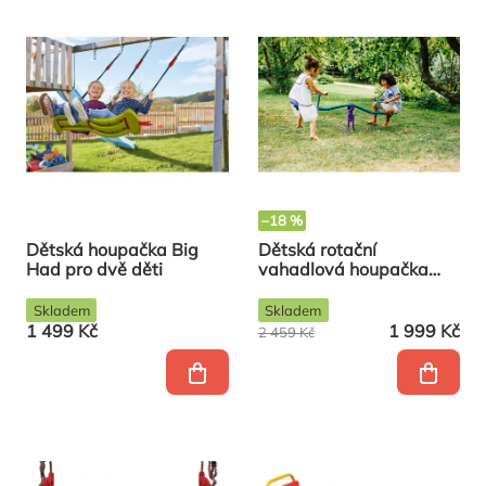
–18 %
Dětská houpačka Big
Dětská rotační
Had pro dvě děti
vahadlová houpačka
Plum
Skladem
Skladem
1 499 Kč
1 999 Kč
2 459 Kč