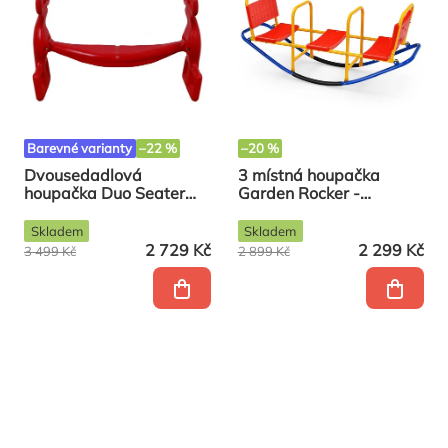
Barevné varianty
–22 %
–20 %
Dvousedadlová
3 místná houpačka
houpačka Duo Seater
Garden Rocker -
červená
červeno-modrá
Skladem
Skladem
2 729 Kč
2 299 Kč
3 499 Kč
2 899 Kč