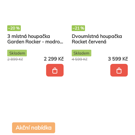
–20 %
–21 %
3 místná houpačka
Dvoumístná houpačka
Garden Rocker - modro-
Rocket červená
žlutá
Skladem
Skladem
2 299 Kč
3 599 Kč
2 899 Kč
4 599 Kč
Akční nabídka