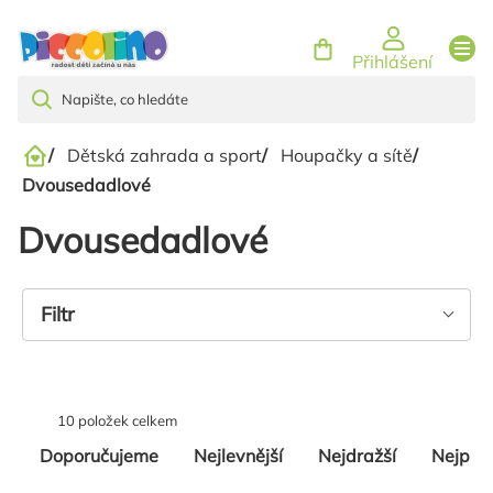
Přejít
na
Přihlášení
obsah
/
Dětská zahrada a sport
/
Houpačky a sítě
/
Domů
Dvousedadlové
Dvousedadlové
Výpis
Filtr
produktů
10
položek celkem
Řazení
Doporučujeme
Nejlevnější
Nejdražší
Nejpro
produktů