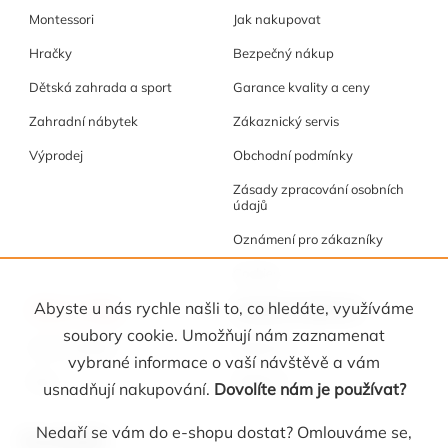
Montessori
Jak nakupovat
Hračky
Bezpečný nákup
Dětská zahrada a sport
Garance kvality a ceny
Zahradní nábytek
Zákaznický servis
Výprodej
Obchodní podmínky
Zásady zpracování osobních
údajů
Oznámení pro zákazníky
Cookies
Akce a tipy
Osobní kabinet
Abyste u nás rychle našli to, co hledáte, využíváme
soubory cookie. Umožňují nám zaznamenat
Akční nabídka
Registrace
vybrané informace o vaší návštěvě a vám
Blog
Oblíbené
usnadňují nakupování.
Dovolíte nám je používat?
Nedaří se vám do e-shopu dostat? Omlouváme se,
Kontakt