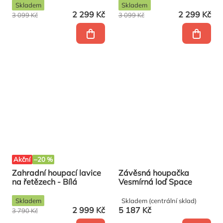
Skladem
Skladem
2 299 Kč
2 299 Kč
3 099 Kč
3 099 Kč
Akční
–20 %
Zahradní houpací lavice
Závěsná houpačka
na řetězech - Bílá
Vesmírná loď Space
Skladem
Skladem (centrální sklad)
2 999 Kč
5 187 Kč
3 790 Kč