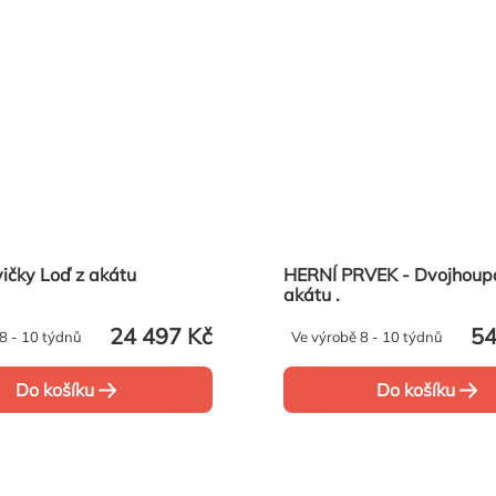
Hravé lavičky Loď z akátu
HERNÍ PRVEK - Dvojhoupačka z
akátu .
24 497 Kč
54
8 - 10 týdnů
Ve výrobě 8 - 10 týdnů
Do košíku
Do košíku