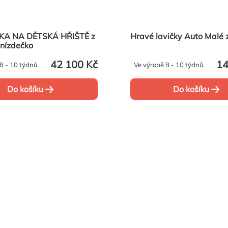
A NA DĚTSKÁ HŘIŠTĚ z
Hravé lavičky Auto 
Hnízdečko
42 100 Kč
14
8 - 10 týdnů
Ve výrobě 8 - 10 týdnů
Do košíku
Do košíku