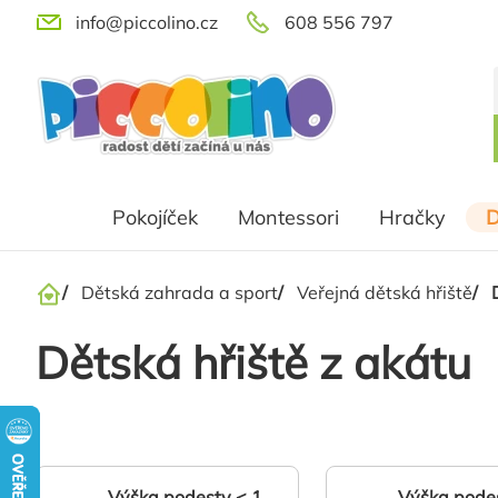
Přejít
info@piccolino.cz
608 556 797
na
obsah
Pokojíček
Montessori
Hračky
D
/
Dětská zahrada a sport
/
Veřejná dětská hřiště
/
Domů
Dětská hřiště z akátu
Výška podesty < 1
Výška podes