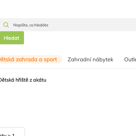
Hledat
ětská zahrada a sport
Zahradní nábytek
Outl
Dětská hřiště z akátu
ty > 1