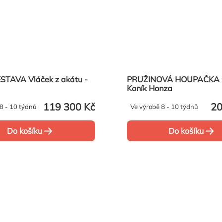
STAVA Vláček z akátu -
PRUŽINOVÁ HOUPAČKA z
Koník Honza
119 300 Kč
20
8 - 10 týdnů
Ve výrobě 8 - 10 týdnů
Do košíku
Do košíku