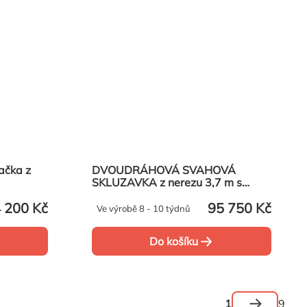
DVOUDRÁHOVÁ SVAHOVÁ
SKLUZAVKA z nerezu 3,7 m s
akátovou podestou .
 200 Kč
95 750 Kč
Ve výrobě 8 - 10 týdnů
Do košíku
Stránkov
1
9