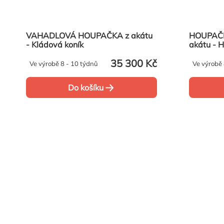
VAHADLOVÁ HOUPAČKA z akátu
HOUPAČK
- Kládová koník
akátu - 
35 300 Kč
Ve výrobě 8 - 10 týdnů
Ve výrobě 
Do košíku