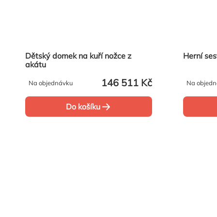
Dětský domek na kuří nožce z
Herní ses
akátu
146 511 Kč
Na objednávku
Na objed
Do košíku