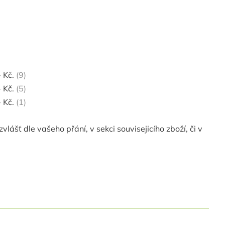
 Kč.
9
 Kč.
5
 Kč.
1
lášť dle vašeho přání, v sekci souvisejicího zboží, či v