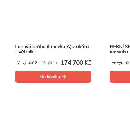
Lanová dráha (lanovka A) z akátu
HERNÍ SE
- Větrník .
mašinka
174 700 Kč
Ve výrobě 8 - 10 týdnů
Ve výrobě 
Do košíku