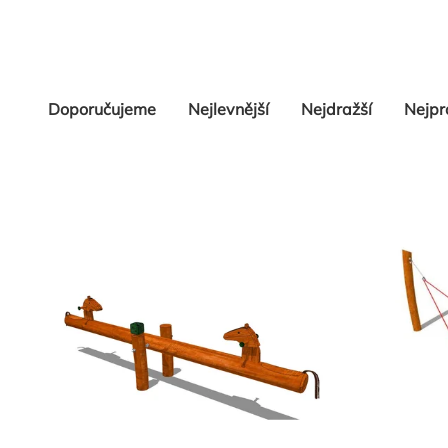
Řazení
Doporučujeme
Nejlevnější
Nejdražší
Nejpr
produktů