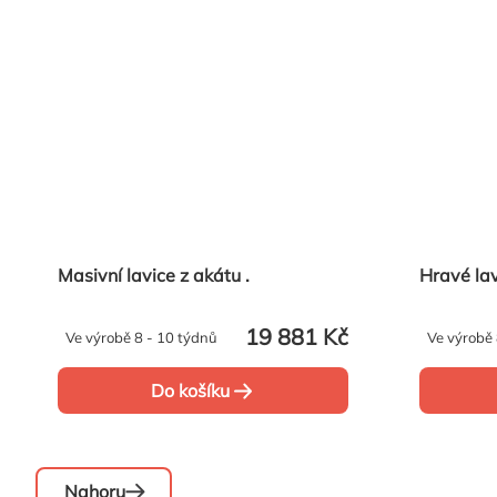
Masivní lavice z akátu .
19 881 Kč
Ve výrobě 8 - 10 týdnů
Ve výrobě 
Do košíku
Nahoru