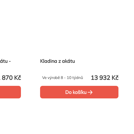
átu -
Kladina z akátu
 870 Kč
13 932 Kč
Ve výrobě 8 - 10 týdnů
Do košíku