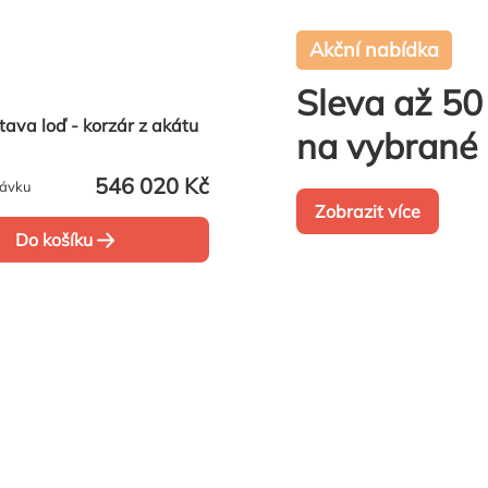
Akční nabídka
Sleva až 5
tava loď - korzár z akátu
na vybrané 
546 020 Kč
návku
Zobrazit více
Do košíku