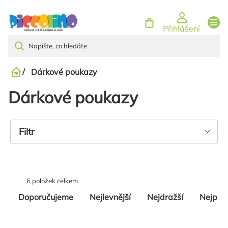
Přejít
na
Přihlášení
obsah
/
Dárkové poukazy
Domů
Dárkové poukazy
Výpis
Filtr
produktů
6
položek celkem
Řazení
Doporučujeme
Nejlevnější
Nejdražší
Nejpro
produktů