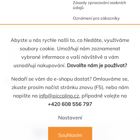
Zásady zpracování osobních
údajů
Oznámení pro zákazníky
Cookies
Akce a tipy
Osobní kabinet
Abyste u nás rychle našli to, co hledáte, využíváme
soubory cookie. Umožňují nám zaznamenat
Akční nabídka
Registrace
vybrané informace o vaší návštěvě a vám
Blog
Oblíbené
usnadňují nakupování.
Dovolíte nám je používat?
Nedaří se vám do e-shopu dostat? Omlouváme se,
Kontakt
zkuste prosím načíst stránku znovu (F5), nebo nám
napište na
info@piccolino.cz
, případně volejte na
info
@
piccolino.cz
608 556 797
+420 608 556 797
Nastavení
Copyright 2026
Picollino
. Všechna práva vyhrazena.
Souhlasím
Vytvořil Shoptet Premium
MirandaMedia s.r.o.