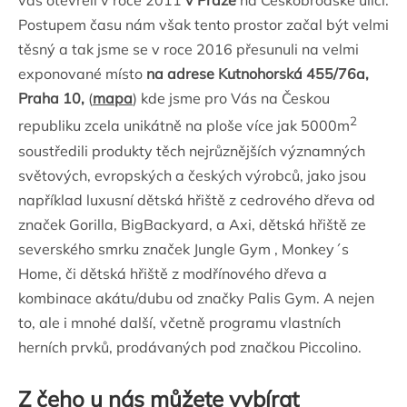
vás otevřeli v roce 2011
v Praze
na Českobrodské ulici.
Postupem času nám však tento prostor začal být velmi
těsný a tak jsme se v roce 2016 přesunuli na velmi
exponované místo
na adrese Kutnohorská 455/76a,
Praha 10,
(
mapa
) kde jsme pro Vás na Českou
2
republiku zcela unikátně na ploše více jak 5000m
soustředili produkty těch nejrůznějších významných
světových, evropských a českých výrobců, jako jsou
například luxusní dětská hřiště z cedrového dřeva od
značek Gorilla, BigBackyard, a Axi, dětská hřiště ze
severského smrku značek Jungle Gym , Monkey´s
Home, či dětská hřiště z modřínového dřeva a
kombinace akátu/dubu od značky Palis Gym. A nejen
to, ale i mnohé další, včetně programu vlastních
herních prvků, prodávaných pod značkou Piccolino.
Z čeho u nás můžete vybírat