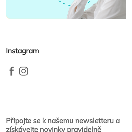
Instagram
Zápatí
Připojte se k našemu newsletteru a
získávejte novinky pravidelně