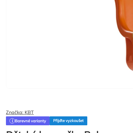
Značka:
KBT
Přijďte vyzkoušet
Barevné varianty