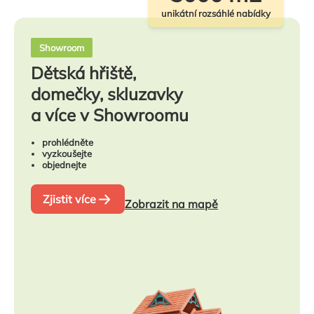
unikátní rozsáhlé nabídky
Showroom
Dětská hřiště,
domečky, skluzavky
a více v Showroomu
prohlédněte
vyzkoušejte
objednejte
Zjistit více
Zobrazit na mapě