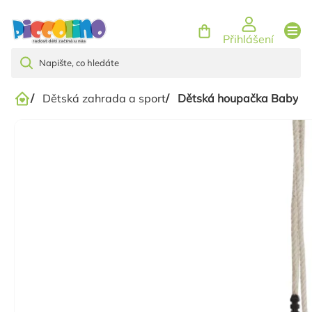
Přejít
na
Přihlášení
obsah
/
Dětská zahrada a sport
/
Dětská houpačka Baby Lu
Domů