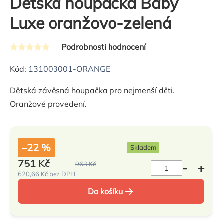
Dětská houpačka Baby
Luxe oranžovo-zelená
Podrobnosti hodnocení
Průměrné
hodnocení
Kód:
131003001-ORANGE
produktu
Dětská závěsná houpačka pro nejmenší děti.
je
Oranžové provedení.
0,0
z
5
hvězdiček.
–22 %
Skladem
751 Kč
963 Kč
620,66 Kč bez DPH
Měrná
cena:
Do košíku