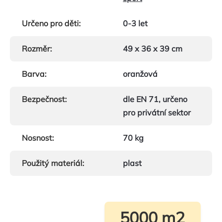
Určeno pro děti
:
0-3 let
Rozměr
:
49 x 36 x 39 cm
Barva
:
oranžová
Bezpečnost
:
dle EN 71, určeno
pro privátní sektor
Nosnost
:
70 kg
Použitý materiál
:
plast
5000 m2