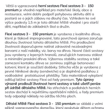
Větší a vypracovaná
herní sestava Flexi sestava 3 - 150
premium
je vhodná například pro mateřské školy, obce a
restaurace, velmi dobře podpoří pohybovou aktivitu dětí a
postará se o jejich zábavu na dlouhý čas. Vzhledem ke své
výšce podesty 1,5 m je toto dětské hřiště vhodné i pro starší
děti, například do základních škol a družin.
Flexi sestava 3 - 150 premium
je vyrobena z kvalitního dřeva,
které je tlakově impregnované, tato povrchová úprava zaručuje
dlouhou životnost tohoto dětského hřiště. Pro prodloužení
životnosti doporučujeme natírat zdravotně nezávadnými
barvami z naší nabídky, viz. barvy na dřevo. Nosné části sestavy
jsou vyrobeny z lepených hranolů, zaručujících tvarovou stálost
a minimální praskání dřeva. Výbornou stabilitu sestavy a také
zamezení kontaktu dřeva se zeminou zajišťuje betonovací
kotvení, které je součástí dodávky. Střecha věže je vyrobena z
pevné hliníkové desky (sendwiche) a je doplněná podlahou z
voděodolné protiskluzové překližky. Tato materiálová vylepšení
odlišují běžné sestavy Flexi od řady premium.
Tyto úpravy
výrazně prodlouží životnost herní sestavy a také ušetří peníze
při údržbě dětského hřiště.
Na střechách a podlahách herních
sestav dochází k největšímu opotřebění nátěrů, u řady premium
tedy odpadají náklady na údržbu těchto ploch.
Dětské hřiště Flexi sestava 3 - 150 premium
se skládá z velmi
pěkně vypracovaného domečku, který poskytuje dětem ochranu