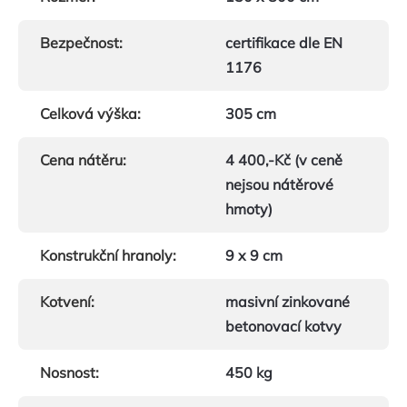
Bezpečnost
:
certifikace dle EN
1176
Celková výška
:
305 cm
Cena nátěru
:
4 400,-Kč (v ceně
nejsou nátěrové
hmoty)
Konstrukční hranoly
:
9 x 9 cm
Kotvení
:
masivní zinkované
betonovací kotvy
Nosnost
:
450 kg