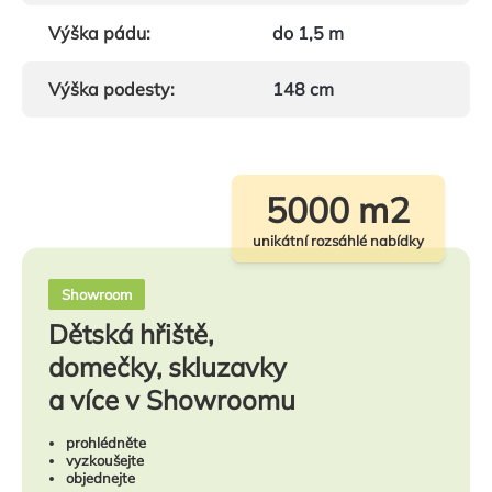
Výška pádu
:
do 1,5 m
Výška podesty
:
148 cm
5000 m2
unikátní rozsáhlé nabídky
Showroom
Dětská hřiště,
domečky, skluzavky
a více v Showroomu
prohlédněte
vyzkoušejte
objednejte