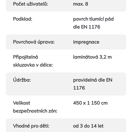
Počet uživatelů
:
max. 8
Podklad
:
povrch tlumící pád
dle EN 1176
Povrchová úprava
:
impregnace
Připojitelná
laminátová 3,2 m
skluzavka v délce
:
Údržba
:
pravidelná dle EN
1176
Velikost
450 x 1 150 cm
bezpečnostních zón
:
Vhodné pro děti
:
od 3 do 14 let