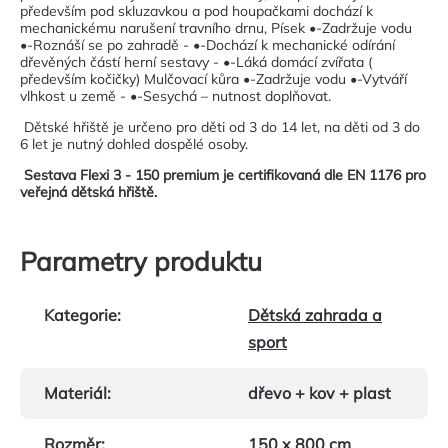
především pod skluzavkou a pod houpačkami dochází k
mechanickému narušení travního drnu, Písek •-Zadržuje vodu
•-Roznáší se po zahradě - •-Dochází k mechanické odírání
dřevěných částí herní sestavy - •-Láká domácí zvířata (
především kočičky) Mulčovací kůra •-Zadržuje vodu •-Vytváří
vlhkost u země - •-Sesychá – nutnost doplňovat.
Dětské hřiště je určeno pro děti od 3 do 14 let, na děti od 3 do
6 let je nutný dohled dospělé osoby.
Sestava Flexi 3 - 150 premium je certifikovaná dle EN 1176 pro
veřejná dětská hřiště.
Parametry produktu
Kategorie
:
Dětská zahrada a
sport
Materiál
:
dřevo + kov + plast
Rozměr
:
150 x 800 cm