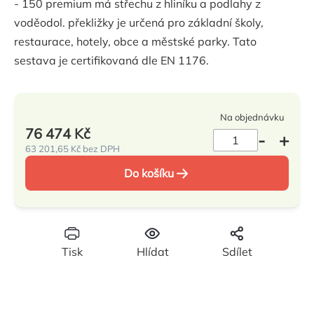
- 150 premium má střechu z hliníku a podlahy z
0,0
voděodol. překližky je určená pro základní školy,
z
restaurace, hotely, obce a městské parky. Tato
5
sestava je certifikovaná dle EN 1176.
hvězdiček.
Na objednávku
76 474 Kč
63 201,65 Kč bez DPH
Měrná
Do košíku
cena:
Tisk
Hlídat
Sdílet