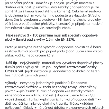
při nepřízni počasí. Domeček je spojen pevným mostem s
druhou veží, nástup umožňují dva žebříky ( na vyžádání je lze
zaměnit za šikmou lezecí stěnu s kameny). Celá herní sestava
je doplněna jedním volantem na podestě u skluzavky. Střecha
domečku je vyrobena z plastovo - hliníkového plechu a odlahy
věží jsou z voděodolné překližky, k sestavě je připojena masivní
laminátová skluzavka, viz. související zboží.
Flexi sestava 3 - 150 premium musí mít speciální dopadové
plochy tlumící pád z výšky 1,5 m dle EN 1176.
Proto je nezbytně nutné vytvořit v dopadové oblasti celé herní
sestavy tlumící povrch pro případ pádu (např. 30cm silná vrstva
písku, kačírku nebo drcené kůry).
Náš tip
- nejvýhodnější materiál pro vytvoření dopadové plochy
tlumící pád z výšky až 3 m jsou
pryžové zatravňovací desky
Grass a Saf.
Jejich instalace je jednoduchá pokládka na terén
bez nutnosti zemních prací.
Výhody – nevýhody jednotlivých podkladů: Dopadové
zatravňovací dlaždice •+zcela bezpečný, rovný , ohraničený
povrch •+plní tlumící funkci při dopadu •+estetický vzhled
•+nenáročné na údržbu Kačírek ( doporučujeme frakci 4/8)
•+plní drenážní funkci •+plní tlumící funkci při dopadu dětí T •-
děti roznáší kamínky do okolního trávníku Tráva: •+žádné
pořizovací náklady •-náročnost údržby, v exponovaných místech