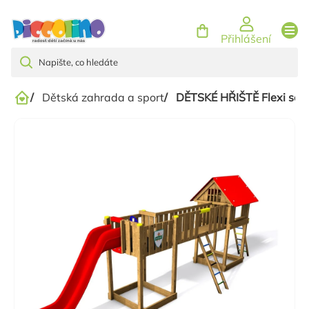
Přejít
na
Přihlášení
obsah
/
Dětská zahrada a sport
/
DĚTSKÉ HŘIŠTĚ Flexi ses
Domů