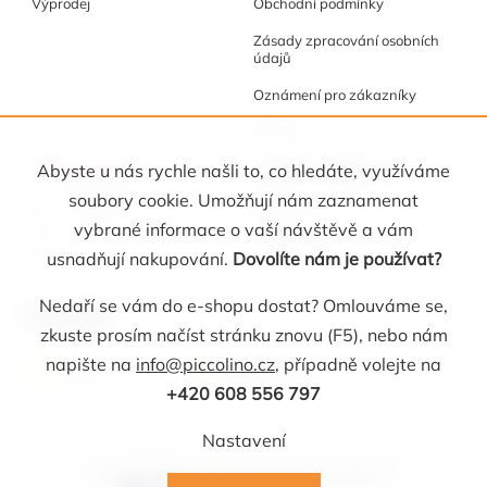
Výprodej
Obchodní podmínky
Zásady zpracování osobních
údajů
Oznámení pro zákazníky
Cookies
Akce a tipy
Osobní kabinet
Abyste u nás rychle našli to, co hledáte, využíváme
soubory cookie. Umožňují nám zaznamenat
Akční nabídka
Registrace
vybrané informace o vaší návštěvě a vám
Blog
Oblíbené
usnadňují nakupování.
Dovolíte nám je používat?
Nedaří se vám do e-shopu dostat? Omlouváme se,
Kontakt
zkuste prosím načíst stránku znovu (F5), nebo nám
napište na
info@piccolino.cz
, případně volejte na
info
@
piccolino.cz
608 565 705
+420 608 556 797
Nastavení
Copyright 2026
Picollino
. Všechna práva vyhrazena.