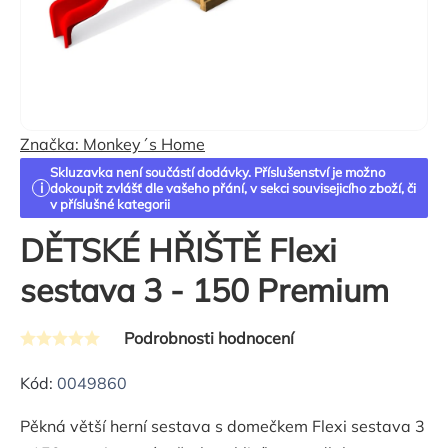
Značka:
Monkey´s Home
Skluzavka není součástí dodávky. Příslušenství je možno
dokoupit zvlášť dle vašeho přání, v sekci souvisejicího zboží, či
v příslušné kategorii
DĚTSKÉ HŘIŠTĚ Flexi
sestava 3 - 150 Premium
Podrobnosti hodnocení
Průměrné
hodnocení
Kód:
0049860
produktu
Pěkná větší herní sestava s domečkem Flexi sestava 3
je