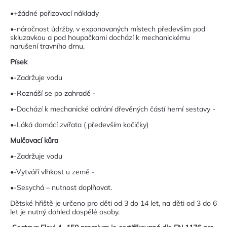
•+žádné pořizovací náklady
•-náročnost údržby, v exponovaných místech především pod
skluzavkou a pod houpačkami dochází k mechanickému
narušení travního drnu,
Písek
•-Zadržuje vodu
•-Roznáší se po zahradě -
•-Dochází k mechanické odírání dřevěných částí herní sestavy -
•-Láká domácí zvířata ( především kočičky)
Mulčovací kůra
•-Zadržuje vodu
•-Vytváří vlhkost u země -
•-Sesychá – nutnost doplňovat.
Dětské hřiště je určeno pro děti od 3 do 14 let, na děti od 3 do 6
let je nutný dohled dospělé osoby.