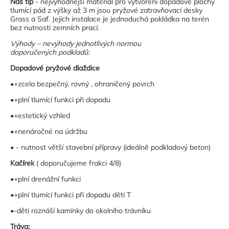
Náš tip
- nejvýhodnější materiál pro vytvoření dopadové plochy
tlumící pád z výšky až 3 m jsou pryžové zatravňovací desky
Grass a Saf. Jejich instalace je jednoduchá pokládka na terén
bez nutnosti zemních prací.
Výhody – nevýhody jednotlivých normou
doporučených podkladů:
Dopadové pryžové dlaždice
•+zcela bezpečný, rovný , ohraničený povrch
•+plní tlumící funkci při dopadu
•+estetický vzhled
•+nenáročné na údržbu
• - nutnost větší stavební přípravy (ideálně podkladový beton)
Kačírek
( doporučujeme frakci 4/8)
•+plní drenážní funkci
•+plní tlumící funkci při dopadu dětí T
•-děti roznáší kamínky do okolního trávníku
Tráva: