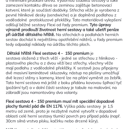
a minimální praskání dřeva. Výbornou stabilitu sestavy a také
zamezení kontaktu dřeva se zeminou zajišťuje betonovací
kotvení, které je součástí dodávky. Střecha věže je vyrobena z
pevné hliníkové desky (sendwiche) a je doplněná podlahou z
voděodolné protiskluzové překližky. Tato materiálová vylepšení
odlišují běžné sestavy Flexi od řady premium.
Tyto úpravy
výrazně prodlouží životnost herní sestavy a také ušetří peníze
při údržbě dětského hřiště.
Na střechách a podlahách herních
sestav dochází k největšímu opotřebění nátěrů, u řady premium
tedy odpadají náklady na údržbu těchto ploch.
Dětské hřiště Flexi sestava 4 - 150 premium
je
sestava složená z třech věží - jedné se střechou z hliníkovo -
plastového plechu a z dvou věží bez střechy, všechny věže
mají podlahu z voděodolné překližky. K sestavě jsou připojeny
dvě masivní laminátové skluzavky, nástup na plošiny umožňují
dvě lezecí stěny s kameny, které lze na přání vyměnit za žebřík.
Tato herní sestava má ještě z boku přidánu kovovou šplhací tyč
(požární tyč) a v dolní části sestavy je tabule na malování, na
zábradlí jsou namontovány dva volanty.
Flexi sestava 4 - 150 premium musí mít speciální dopadové
plochy tlumící pád dle EN 1176.
Výška pádu sestavy je 1,5
metru od země, proto je nezbytně nutné vytvořit v dopadové
oblasti celé herní sestavy tlumící povrch pro případ pádu (např.
30cm silná vrstva písku, kačírku nebo drcené kůry).