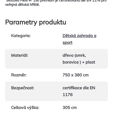
Sestava Flexi 4- 150 premium je certifikovaná dle EN 1176 pro
veřejná dětská hřiště.
Parametry produktu
Kategorie
:
Dětská zahrada a
sport
Materiál
:
dřevo (smrk,
borovice ) + plast
Rozměr
:
750 x 380 cm
Bezpečnost
:
certifikace dle EN
1176
Celková výška
:
305 cm