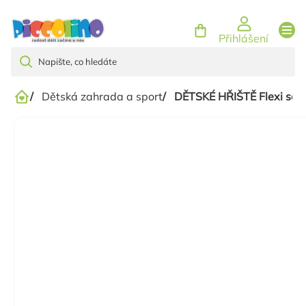
Přejít
na
Přihlášení
obsah
/
Dětská zahrada a sport
/
DĚTSKÉ HŘIŠTĚ Flexi ses
Domů