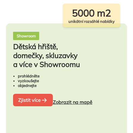
5000 m2
unikátní rozsáhlé nabídky
Showroom
Dětská hřiště,
domečky, skluzavky
a více v Showroomu
prohlédněte
vyzkoušejte
objednejte
Zjistit více
Zobrazit na mapě