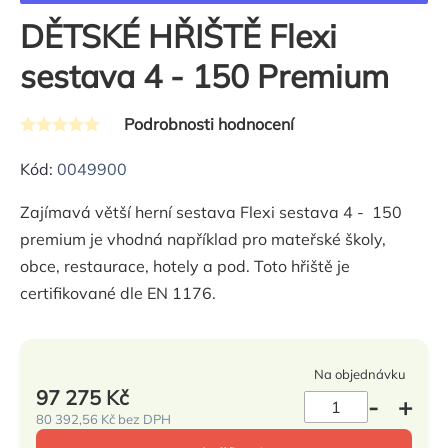
DĚTSKÉ HŘIŠTĚ Flexi
sestava 4 - 150 Premium
Podrobnosti hodnocení
Průměrné
hodnocení
Kód:
0049900
produktu
Zajímavá větší herní sestava Flexi sestava 4 - 150
je
premium je vhodná například pro mateřské školy,
0,0
obce, restaurace, hotely a pod. Toto hřiště je
z
certifikované dle EN 1176.
5
hvězdiček.
Na objednávku
97 275 Kč
80 392,56 Kč bez DPH
Měrná