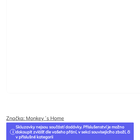
Značka:
Monkey´s Home
Skluzavky nejsou součástí dodávky. Příslušenství je možno
dokoupit zvlášť dle vašeho přání, v sekci souvisejicího zboží, či
v příslušné kategorii