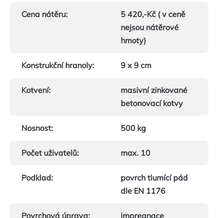
Cena nátěru
:
5 420,-Kč ( v ceně
nejsou nátěrové
hmoty)
Konstrukční hranoly
:
9 x 9 cm
Kotvení
:
masivní zinkované
betonovací kotvy
Nosnost
:
500 kg
Počet uživatelů
:
max. 10
Podklad
:
povrch tlumící pád
dle EN 1176
Povrchová úprava
:
impregnace