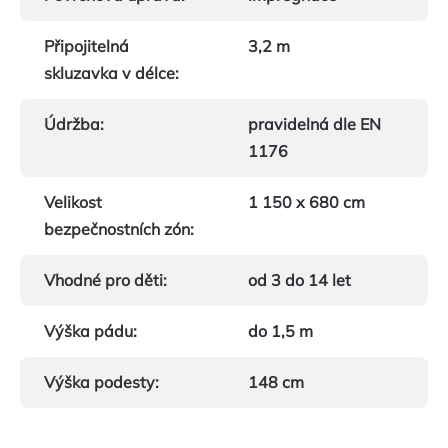
Připojitelná
3,2 m
skluzavka v délce
:
Údržba
:
pravidelná dle EN
1176
Velikost
1 150 x 680 cm
bezpečnostních zón
:
Vhodné pro děti
:
od 3 do 14 let
Výška pádu
:
do 1,5 m
Výška podesty
:
148 cm