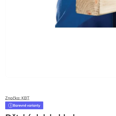
Značka:
KBT
Barevné varianty