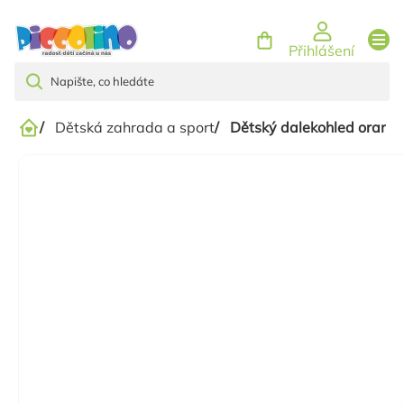
Přejít
na
Přihlášení
obsah
/
Dětská zahrada a sport
/
Dětský dalekohled oranž
Domů