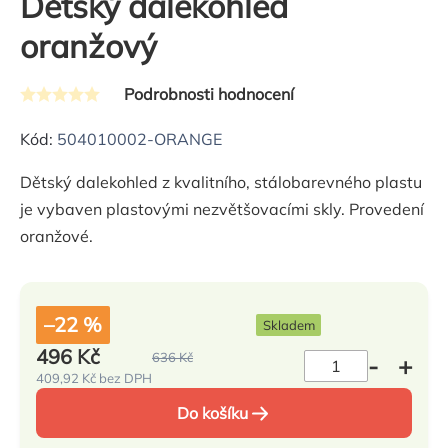
Dětský dalekohled
oranžový
Podrobnosti hodnocení
Průměrné
hodnocení
Kód:
504010002-ORANGE
produktu
Dětský dalekohled z kvalitního, stálobarevného plastu
je
je vybaven plastovými nezvětšovacími skly. Provedení
0,0
oranžové.
z
5
hvězdiček.
–22 %
Skladem
496 Kč
636 Kč
409,92 Kč bez DPH
Měrná
cena:
Do košíku