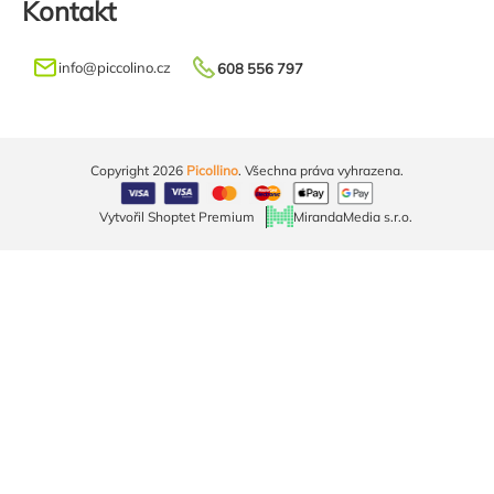
Kontakt
info
@
piccolino.cz
608 556 797
Copyright 2026
Picollino
. Všechna práva vyhrazena.
Vytvořil Shoptet Premium
MirandaMedia s.r.o.