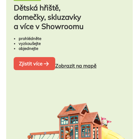
Dětská hřiště,
domečky, skluzavky
a více v Showroomu
prohlédněte
vyzkoušejte
objednejte
Zjistit více
Zobrazit na mapě