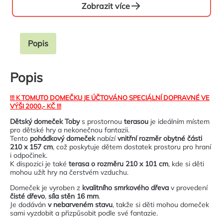
Zobrazit více
Popis
Popis
!!! K TOMUTO DOMEČKU JE ÚČTOVÁNO SPECIÁLNÍ DOPRAVNÉ VE
VÝŠI 2000,- KČ !!!
Dětský domeček Toby
s prostornou
terasou
je ideálním místem
pro dětské hry a nekonečnou fantazii.
Tento
pohádkový domeček
nabízí
vnitřní rozměr obytné části
210 x 157 cm
, což poskytuje dětem dostatek prostoru pro hraní
i odpočinek.
K dispozici je také
terasa o rozměru 210 x 101 cm
, kde si děti
mohou užít hry na čerstvém vzduchu.
Domeček je vyroben z
kvalitního smrkového dřeva
v provedení
čisté dřevo
,
síla stěn 16 mm
.
Je dodáván
v nebarveném stavu
, takže si děti mohou domeček
sami vyzdobit a přizpůsobit podle své fantazie.