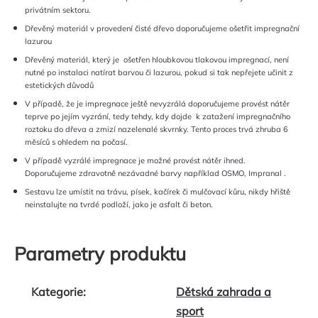
privátním sektoru.
Dřevěný materiál v provedení čisté dřevo doporučujeme ošetřit impregnační
lazurou
Dřevěný materiál, který je ošetřen hloubkovou tlakovou impregnací, není
nutné po instalaci natírat barvou či lazurou, pokud si tak nepřejete učinit z
estetických důvodů
V případě, že je impregnace ještě nevyzrálá doporučujeme provést nátěr
teprve po jejím vyzrání, tedy tehdy, kdy dojde k zatažení impregnačního
roztoku do dřeva a zmizí nazelenalé skvrnky. Tento proces trvá zhruba 6
měsíců s ohledem na počasí.
V případě vyzrálé impregnace je možné provést nátěr ihned.
Doporučujeme
zdravotně nezávadné barvy například OSMO, Impranal
.
Sestavu lze umístit na trávu, písek, kačírek či mulčovací kůru, nikdy hřiště
neinstalujte na tvrdé podloží, jako je asfalt či beton.
Parametry produktu
Kategorie
:
Dětská zahrada a
sport