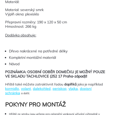
Materiál:
Material: severský smrk
Výplň okna: plexisklo
Přepravní rozměry: 190 x 120 x 50 cm
Hmostnost: 266 kg
Dodávka obsahuje:
Dřevo nakrácené na potředné délky
Kompletní montážní materiál
Návod
POZNÁMKA: OSOBNÍ ODBĚR DOMEČKU JE MOŽNÝ POUZE
VE SKLADU TACHLOVICE (252 17 Praha-západ)!!
Hřiště také můžete zatraktivnit řadou
doplňků
jako je například
kormidlo
,
volant
,
dalekohled
,
periskop
,
vlajka
,
dopisní
schránka
a další.
POKYNY PRO MONTÁŽ
Hřiště ze smrku jsou určena pro celoroční venkovní užívání výhradně v