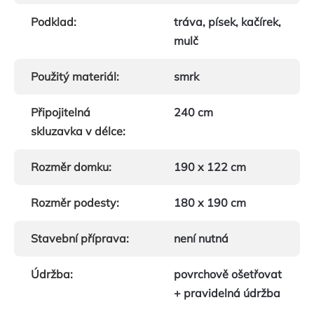
Podklad
:
tráva, písek, kačírek,
mulč
Použitý materiál
:
smrk
Připojitelná
240 cm
skluzavka v délce
:
Rozměr domku
:
190 x 122 cm
Rozměr podesty
:
180 x 190 cm
Stavební příprava
:
není nutná
Údržba
:
povrchově ošetřovat
+ pravidelná údržba