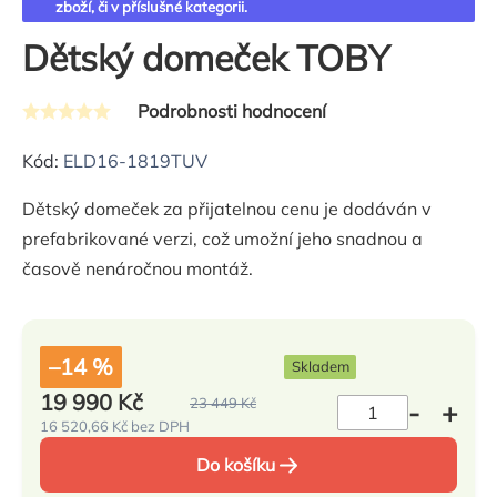
zboží, či v příslušné kategorii.
Dětský domeček TOBY
Podrobnosti hodnocení
Průměrné
hodnocení
Kód:
ELD16-1819TUV
produktu
Dětský domeček za přijatelnou cenu je dodáván v
je
prefabrikované verzi, což umožní jeho snadnou a
0,0
časově nenáročnou montáž.
z
5
hvězdiček.
–14 %
Skladem
19 990 Kč
23 449 Kč
16 520,66 Kč bez DPH
Měrná
cena:
Do košíku