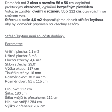
Domeček má
2 okna o rozměru 56 x 56 cm
, doplněná
praktickými
okenicemi
, vyplněná
bezpečným plexisklem
.
Vstup je zajištěn
dveřmi o rozměru 55 x 112 cm
, otevírajícími se
směrem ven.
Střechu o ploše 4,6 m2
doporučujeme doplnit
střešní krytinou
,
aby byl domeček připraven na všechny sezóny
Střešní krytina není součástí dodávky.
Parametry:
Vnitřní plocha: 2,1 m2
Užitná plocha: 3 m3
Plocha střechy: 4,6 m2
Sklon střechy: 29,0°
Výška okapu: 117 cm
Tloušťka stěny: 16 mm
Rozměr okna: 38 x 44 cm
Rozměr dveří: 51 x 115 cm
Hloubka: 112 cm
Šířka: 180 cm
Šířka vnější (s přesahem): 212 cm
Hloubka vnější: 284 cm
Výška v hřebenu: 287 cm