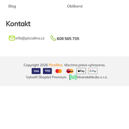
Blog
Oblíbené
Kontakt
info
@
piccolino.cz
608 565 705
Copyright 2026
Picollino
. Všechna práva vyhrazena.
Vytvořil Shoptet Premium
MirandaMedia s.r.o.