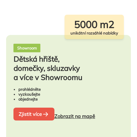
5000 m2
unikátní rozsáhlé nabídky
Showroom
Dětská hřiště,
domečky, skluzavky
a více v Showroomu
prohlédněte
vyzkoušejte
objednejte
Zjistit více
Zobrazit na mapě