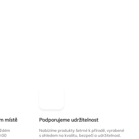
ím místě
Podporujeme udržitelnost
každém
Nabízíme produkty šetrné k přírodě, vyrobené
0:00
s ohledem na kvalitu, bezpečí a udržitelnost.