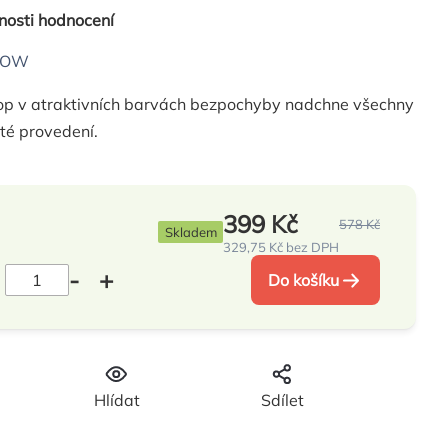
nosti hodnocení
LOW
kop v atraktivních barvách bezpochyby nadchne všechny
té provedení.
399 Kč
578 Kč
Skladem
329,75 Kč bez DPH
Měrná
cena:
Do košíku
Hlídat
Sdílet