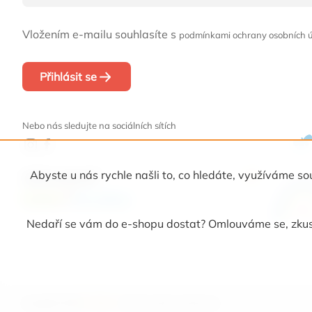
Vložením e-mailu souhlasíte s
podmínkami ochrany osobních 
Přihlásit se
Nebo nás sledujte na sociálních sítích
Abyste u nás rychle našli to, co hledáte, využíváme
Naši partneři
Nedaří se vám do e-shopu dostat? Omlouváme se, zkust
Copyright 2026
Picollino
. Všechna práva vyhrazena.