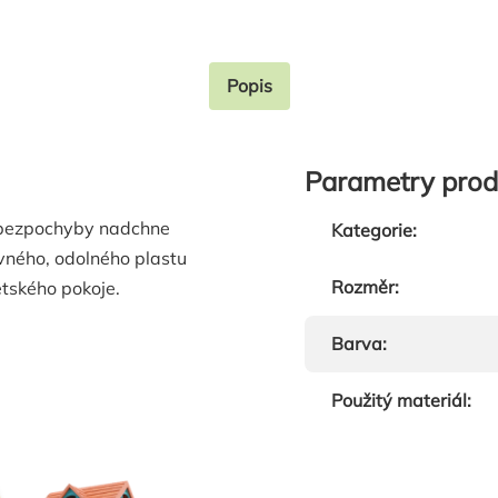
Popis
Parametry prod
h bezpochyby nadchne
Kategorie
:
vného, odolného plastu
Rozměr
:
dětského pokoje.
Barva
:
Použitý materiál
: