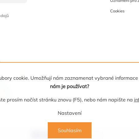
Oznámení pro 
Cookies
údajů
 soubory cookie. Umožňují nám zaznamenat vybrané informace
nám je používat?
e prosím načíst stránku znovu (F5), nebo nám napište na
in
Nastavení
Souhlasím