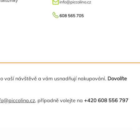
zákazníky
info
@
piccolino.cz
608 565 705
 o vaší návštěvě a vám usnadňují nakupování.
Dovolíte
fo@piccolino.cz
, případně volejte na
+420 608 556 797
Vytvořil Shoptet Premium
MirandaMedia s.r.o.