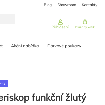
Blog
Showroom
Kontakty
Nákupní košík
Přihlášení
Prázdný košík
et
Akční nabídka
Dárkové poukazy
anty
riskop funkční žlutý