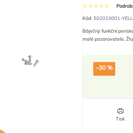
Podrob
Průměrné
hodnocení
Kód:
502010001-YEL
produktu
Báječný funkční peris
je
malé pozorovatele. Žlu
0,0
z
5
hvězdiček.
–30 %
Tisk