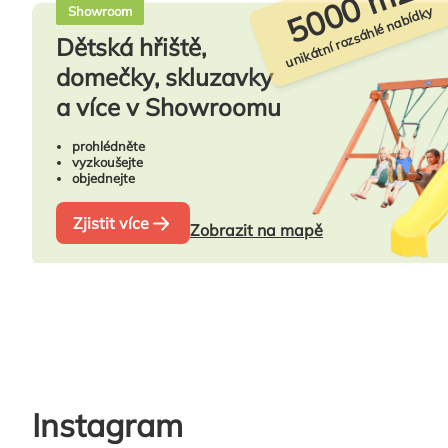
5000 m2
unikátní rozsáhlé nabídky
Showroom
Dětská hřiště,
domečky, skluzavky
a více v Showroomu
prohlédněte
vyzkoušejte
objednejte
Zjistit více
Zobrazit na mapě
Instagram