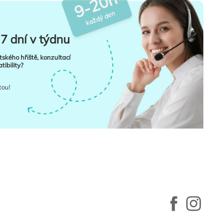
9-20h
každý den
7 dní v týdnu
tského hřiště, konzultací
ibility?
tou!