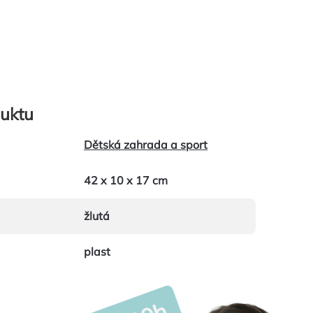
uktu
Dětská zahrada a sport
42 x 10 x 17 cm
žlutá
plast