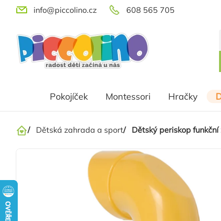
Přejít
info@piccolino.cz
608 565 705
na
obsah
Pokojíček
Montessori
Hračky
D
/
Dětská zahrada a sport
/
Dětský periskop funkční 
Domů