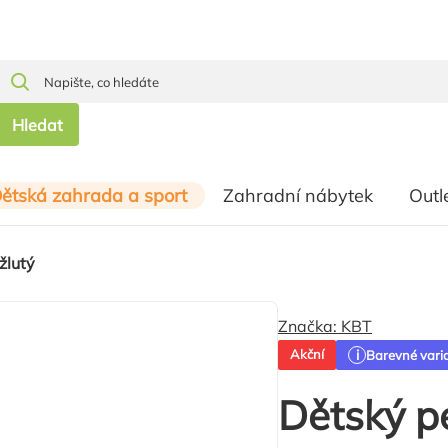
Hledat
ětská zahrada a sport
Zahradní nábytek
Outl
žlutý
Značka:
KBT
Akční
Barevné vari
Dětský pe