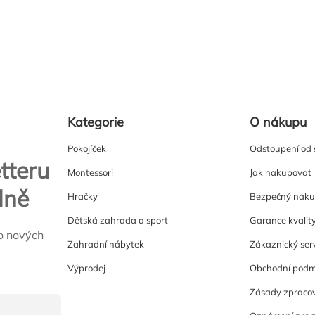
Kategorie
O nákupu
Pokojíček
Odstoupení od
tteru
Montessori
Jak nakupovat
lně
Hračky
Bezpečný nák
Dětská zahrada a sport
Garance kvalit
o nových
Zahradní nábytek
Zákaznický ser
Výprodej
Obchodní podm
Zásady zpracov