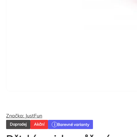
Značka:
JustFun
Doprodej
Akční
Barevné varianty