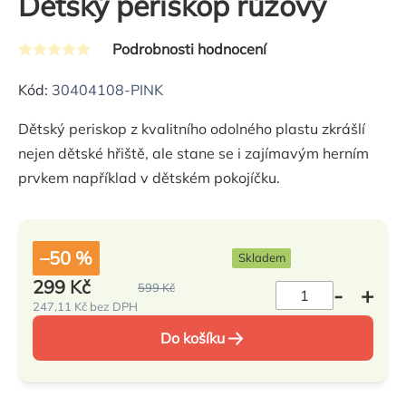
Dětský periskop růžový
Podrobnosti hodnocení
Průměrné
hodnocení
Kód:
30404108-PINK
produktu
Dětský periskop z kvalitního odolného plastu zkrášlí
je
nejen dětské hřiště, ale stane se i zajímavým herním
0,0
prvkem například v dětském pokojíčku.
z
5
hvězdiček.
–50 %
Skladem
299 Kč
599 Kč
247,11 Kč bez DPH
Měrná
cena:
Do košíku