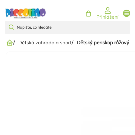
Přejít
na
Přihlášení
obsah
/
Dětská zahrada a sport
/
Dětský periskop růžový
Domů