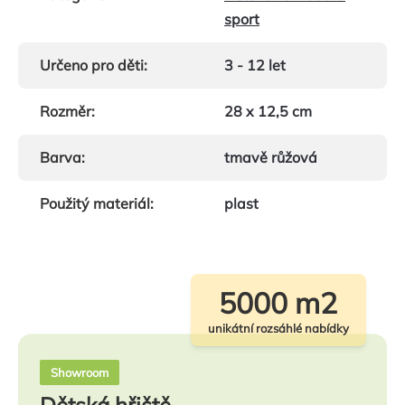
sport
Určeno pro děti
:
3 - 12 let
Rozměr
:
28 x 12,5 cm
Barva
:
tmavě růžová
Použitý materiál
:
plast
5000 m2
unikátní rozsáhlé nabídky
Showroom
Dětská hřiště,