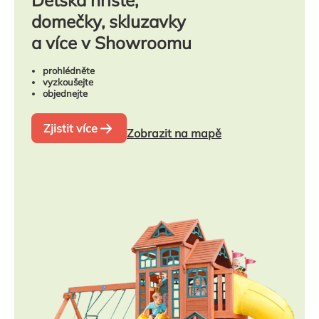
domečky, skluzavky
a více v Showroomu
prohlédněte
vyzkoušejte
objednejte
Zjistit více
Zobrazit na mapě