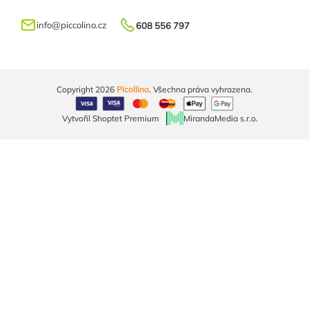
info
@
piccolino.cz
608 556 797
Copyright 2026
Picollino
. Všechna práva vyhrazena.
Vytvořil Shoptet Premium
MirandaMedia s.r.o.