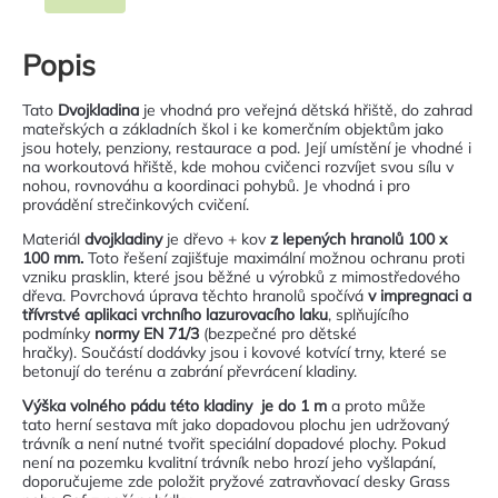
Popis
Tato
Dvojkladina
je vhodná pro veřejná dětská hřiště, do zahrad
mateřských a základních škol i ke komerčním objektům jako
jsou hotely, penziony, restaurace a pod. Její umístění je vhodné i
na workoutová hřiště, kde mohou cvičenci rozvíjet svou sílu v
nohou, rovnováhu a koordinaci pohybů. Je vhodná i pro
provádění strečinkových cvičení.
Materiál
dvojkladiny
je dřevo + kov
z lepených hranolů 100 x
100 mm.
Toto řešení zajišťuje maximální možnou ochranu proti
vzniku prasklin, které jsou běžné u výrobků z mimostředového
dřeva. Povrchová úprava těchto hranolů spočívá
v impregnaci a
třívrstvé aplikaci vrchního lazurovacího laku
, splňujícího
podmínky
normy EN 71/3
(bezpečné pro dětské
hračky). Součástí dodávky jsou i kovové kotvící trny, které se
betonují do terénu a zabrání převrácení kladiny.
Výška volného pádu této kladiny je do 1 m
a proto může
tato herní sestava mít jako dopadovou plochu jen udržovaný
trávník a není nutné tvořit speciální dopadové plochy. Pokud
není na pozemku kvalitní trávník nebo hrozí jeho vyšlapání,
doporučujeme zde položit pryžové zatravňovací desky Grass