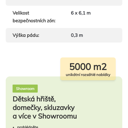
Velikost
6 x 6,1 m
bezpečnostních zón
:
Výška pádu
:
0,3 m
5000 m2
unikátní rozsáhlé nabídky
Showroom
Dětská hřiště,
domečky, skluzavky
a více v Showroomu
prohlédněte