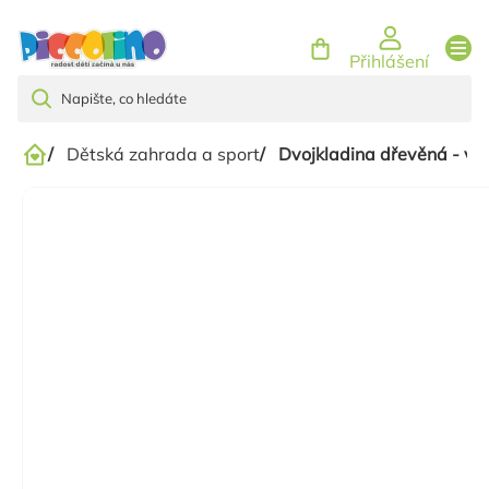
Přejít
na
Přihlášení
obsah
/
Dětská zahrada a sport
/
Dvojkladina dřevěná - vý
Domů