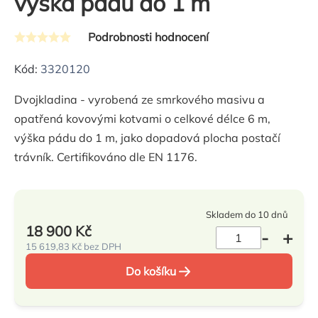
výška pádu do 1 m
Podrobnosti hodnocení
Průměrné
hodnocení
Kód:
3320120
produktu
Dvojkladina - vyrobená ze smrkového masivu a
je
opatřená kovovými kotvami o celkové délce 6 m,
0,0
výška pádu do 1 m, jako dopadová plocha postačí
z
trávník. Certifikováno dle EN 1176.
5
hvězdiček.
Skladem do 10 dnů
18 900 Kč
15 619,83 Kč bez DPH
Měrná
Do košíku
cena: