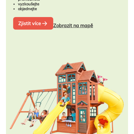
vyzkoušejte
objednejte
Zjistit více
Zobrazit na mapě