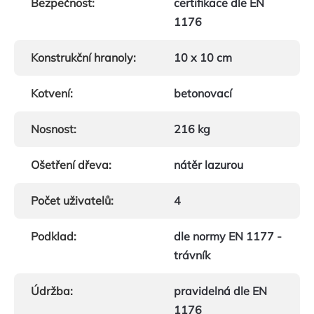
Bezpečnost
:
certifikace dle EN
1176
Konstrukční hranoly
:
10 x 10 cm
Kotvení
:
betonovací
Nosnost
:
216 kg
Ošetření dřeva
:
nátěr lazurou
Počet uživatelů
:
4
Podklad
:
dle normy EN 1177 -
trávník
Údržba
:
pravidelná dle EN
1176