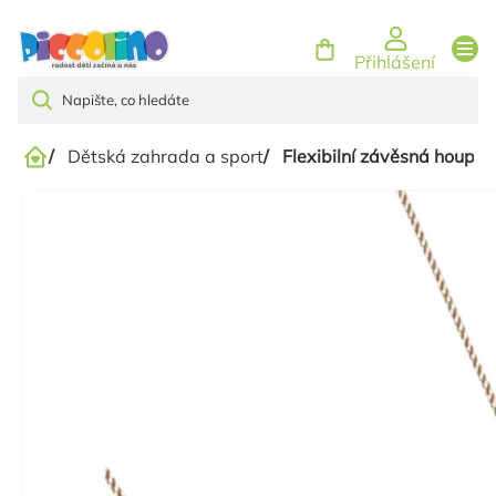
Přejít
na
Přihlášení
obsah
/
Dětská zahrada a sport
/
Flexibilní závěsná houpač
Domů