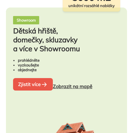
unikátní rozsáhlé nabídky
Showroom
Dětská hřiště,
domečky, skluzavky
a více v Showroomu
prohlédněte
vyzkoušejte
objednejte
Zjistit více
Zobrazit na mapě