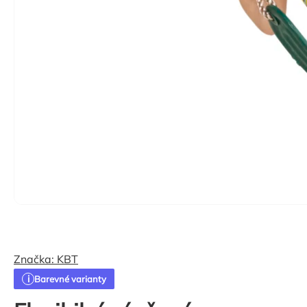
Značka:
KBT
Barevné varianty