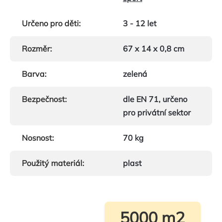
Určeno pro děti
:
3 - 12 let
Rozměr
:
67 x 14 x 0,8 cm
Barva
:
zelená
Bezpečnost
:
dle EN 71, určeno
pro privátní sektor
Nosnost
:
70 kg
Použitý materiál
:
plast
5000 m2