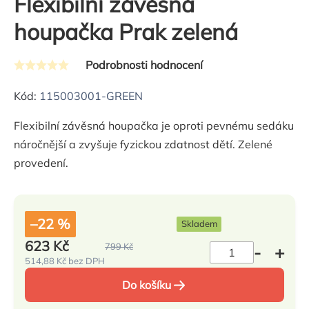
Flexibilní závěsná
houpačka Prak zelená
Podrobnosti hodnocení
Průměrné
hodnocení
Kód:
115003001-GREEN
produktu
Flexibilní závěsná houpačka je oproti pevnému sedáku
je
náročnější a zvyšuje fyzickou zdatnost dětí. Zelené
0,0
provedení.
z
5
hvězdiček.
–22 %
Skladem
623 Kč
799 Kč
514,88 Kč bez DPH
Měrná
cena:
Do košíku