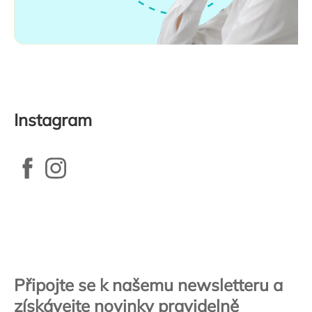
Instagram
Zápatí
Připojte se k našemu newsletteru a
získávejte novinky pravidelně