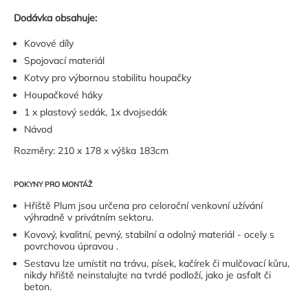
Dodávka obsahuje:
Kovové díly
Spojovací materiál
Kotvy pro výbornou stabilitu houpačky
Houpačkové háky
1 x plastový sedák, 1x dvojsedák
Návod
Rozměry: 210 x 178 x výška 183cm
POKYNY PRO MONTÁŽ
Hřiště Plum jsou určena pro celoroční venkovní užívání
výhradně v privátním sektoru.
Kovový, kvalitní, pevný, stabilní a odolný materiál - ocely s
povrchovou úpravou .
Sestavu lze umístit na trávu, písek, kačírek či mulčovací kůru,
nikdy hřiště neinstalujte na tvrdé podloží, jako je asfalt či
beton.