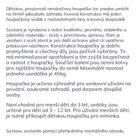
Dětskou, prostorově nenáročnou houpačku lze snadno umístit
na téměř jakoukoliv zahradu. Kovová konstrukce má jeden
houpačkový sedák s nastavitelnými lany a kovový dvojsedák
Sestava je vyrobena z velice kvalitního, pevného, stabilního a
odolného materiálu - ocely s povrchovou úpravou. Rám je
vyroben z oceli, která je pro další ochranu před rzí opatřena
Konstrukce houpačky je dobře
práskovým nástřikem.
promyšlená a všechny díly jsou pečlivě vybírány. To
má minimalizovat opotřebení a tím zvýšit bezpečnost
a radost z houpačky. Součístí balení jsou zemní kotvy
pro zajištění houpačky do země Maximální nosnost
jednoho usedátka je 45kg.
Houpačka je určena výhradně pro venkovní užívání na
privátní, soukromé zahradě, pod dozorem dospělé
osoby.
Není vhodné pro menší děti do 3 let, sedáky jsou
určené pro děti od 3 - 12 let. Pro užívání menších dětí,
je nutné přikoupit dětskou houpačku pro miminka.
Sestavu sestavíte pomocí přehledného montážního návodu.