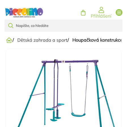
Přejít
na
Přihlášení
obsah
/
Dětská zahrada a sport
/
Houpačková konstrukce 
Domů