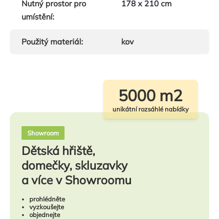
Nutný prostor pro
178 x 210 cm
umístění
:
Použitý materiál
:
kov
5000 m2
unikátní rozsáhlé nabídky
Showroom
Dětská hřiště,
domečky, skluzavky
a více v Showroomu
prohlédněte
vyzkoušejte
objednejte