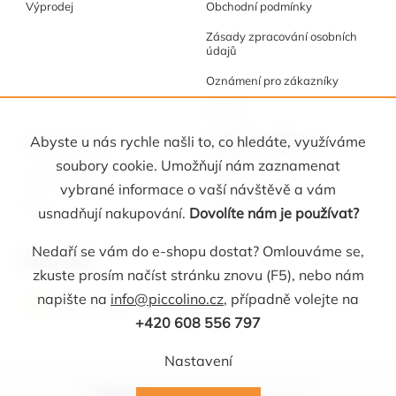
Výprodej
Obchodní podmínky
Zásady zpracování osobních
údajů
Oznámení pro zákazníky
Cookies
Akce a tipy
Osobní kabinet
Abyste u nás rychle našli to, co hledáte, využíváme
soubory cookie. Umožňují nám zaznamenat
Akční nabídka
Registrace
vybrané informace o vaší návštěvě a vám
Blog
Oblíbené
usnadňují nakupování.
Dovolíte nám je používat?
Nedaří se vám do e-shopu dostat? Omlouváme se,
Kontakt
zkuste prosím načíst stránku znovu (F5), nebo nám
napište na
info@piccolino.cz
, případně volejte na
info
@
piccolino.cz
608 556 797
+420 608 556 797
Nastavení
Copyright 2026
Picollino
. Všechna práva vyhrazena.