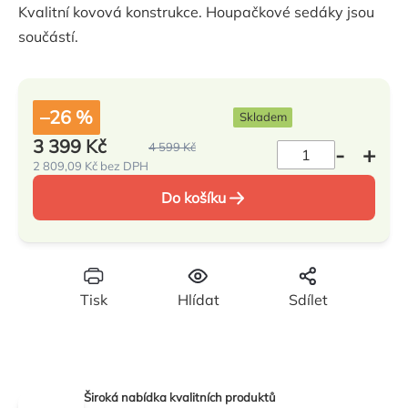
Kvalitní kovová konstrukce. Houpačkové sedáky jsou
0,0
součástí.
z
5
hvězdiček.
–26 %
Skladem
3 399 Kč
4 599 Kč
2 809,09 Kč bez DPH
Měrná
cena:
Do košíku
Tisk
Hlídat
Sdílet
Široká nabídka kvalitních produktů