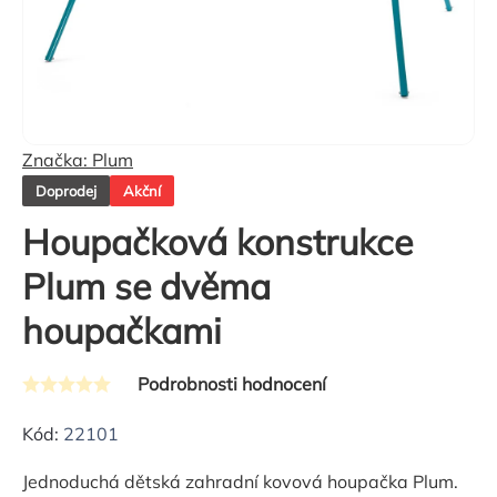
Značka:
Plum
Doprodej
Akční
Houpačková konstrukce
Plum se dvěma
houpačkami
Podrobnosti hodnocení
Průměrné
hodnocení
Kód:
22101
produktu
Jednoduchá dětská zahradní kovová houpačka Plum.
je