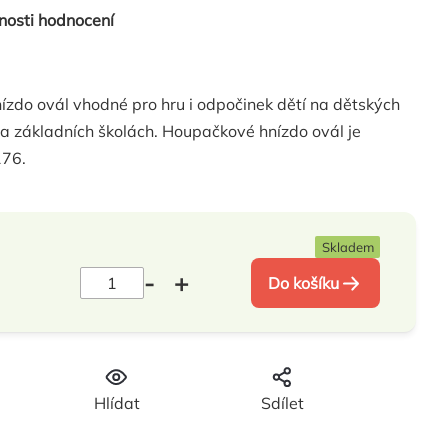
nosti hodnocení
ízdo ovál vhodné pro hru i odpočinek dětí na dětských
h a základních školách. Houpačkové hnízdo ovál je
176.
Skladem
Do košíku
H
Hlídat
Sdílet