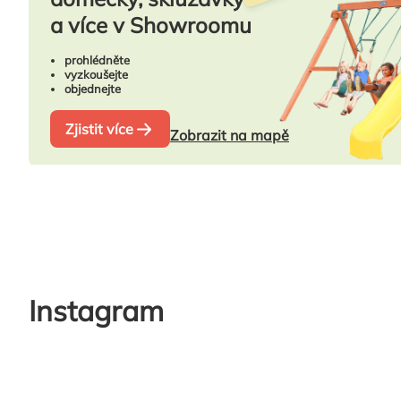
a více v Showroomu
prohlédněte
vyzkoušejte
objednejte
Zjistit více
Zobrazit na mapě
Instagram