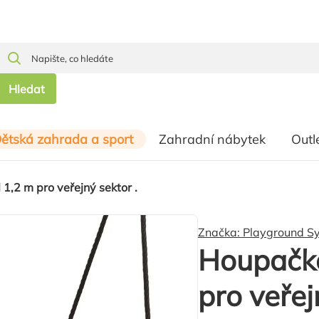
Hledat
ětská zahrada a sport
Zahradní nábytek
Outl
1,2 m pro veřejný sektor .
Značka:
Playground S
Houpačko
pro veřej