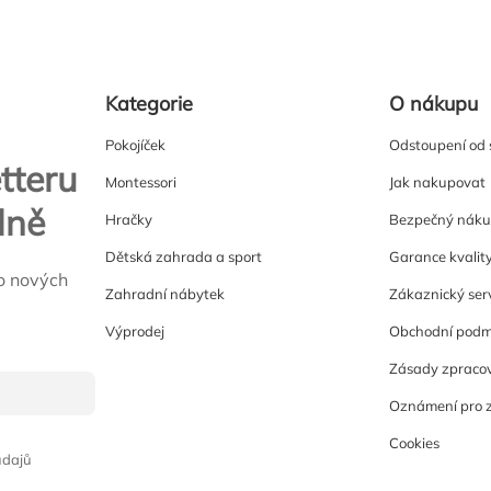
Kategorie
O nákupu
Pokojíček
Odstoupení od
tteru
Montessori
Jak nakupovat
lně
Hračky
Bezpečný nák
Dětská zahrada a sport
Garance kvalit
o nových
Zahradní nábytek
Zákaznický ser
Výprodej
Obchodní podm
Zásady zpracov
Oznámení pro 
Cookies
údajů