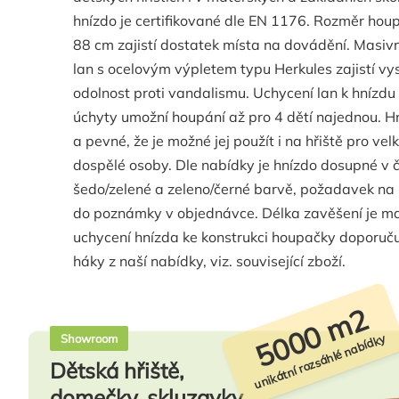
hnízdo je certifikované dle EN 1176. Rozměr ho
88 cm zajistí dostatek místa na dovádění. Masiv
lan s ocelovým výpletem typu Herkules zajistí vy
odolnost proti vandalismu. Uchycení lan k hnízd
úchyty umožní houpání až pro 4 dětí najednou. Hní
a pevné, že je možné jej použít i na hřiště pro vel
dospělé osoby. Dle nabídky je hnízdo dosupné v 
šedo/zelené a zeleno/černé barvě, požadavek na
do poznámky v objednávce. Délka zavěšení je ma
uchycení hnízda ke konstrukci houpačky doporuč
háky z naší nabídky, viz. související zboží.
5000 m2
unikátní rozsáhlé nabídky
Showroom
Dětská hřiště,
domečky, skluzavky