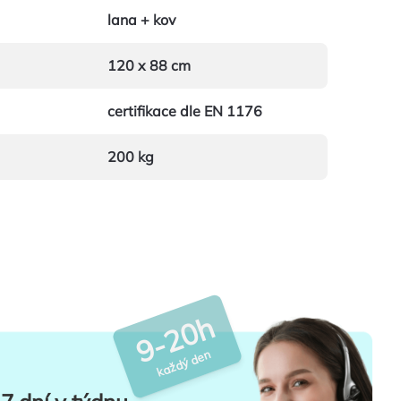
lana + kov
120 x 88 cm
certifikace dle EN 1176
200 kg
9-20h
každý den