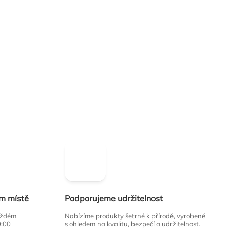
ím místě
Podporujeme udržitelnost
každém
Nabízíme produkty šetrné k přírodě, vyrobené
0:00
s ohledem na kvalitu, bezpečí a udržitelnost.