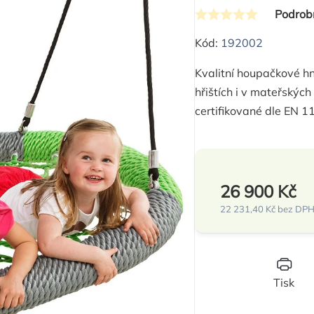
Podrob
Průměrné
hodnocení
Kód:
192002
produktu
Kvalitní houpačkové hn
je
hřištích i v mateřskýc
0,0
certifikované dle EN 1
z
5
hvězdiček.
26 900 Kč
22 231,40 Kč bez DP
Měrná
cena:
Tisk