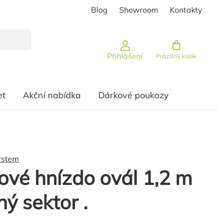
Blog
Showroom
Kontakty
Nákupní košík
Přihlášení
Prázdný košík
et
Akční nabídka
Dárkové poukazy
ystem
vé hnízdo ovál 1,2 m
ný sektor .