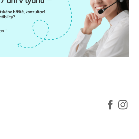
7 dní v týdnu
tského hřiště, konzultací
ibility?
tou!