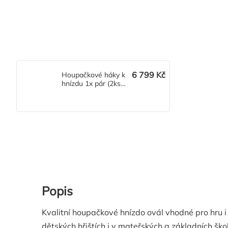
6 799 Kč
Houpačkové háky k
hnízdu 1x pár (2ks
háků, 2ks řetězů)
Popis
Kvalitní houpačkové hnízdo ovál vhodné pro hru i
dětských hřištích i v mateřských a základních š