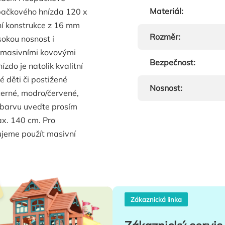
Materiál
:
upačkového hnízda 120 x
ní konstrukce z 16 mm
Rozměr
:
sokou nosnost i
u masivními kovovými
Bezpečnost
:
zdo je natolik kvalitní
ké děti či postižené
Nosnost
:
černé, modro/červené,
 barvu uveďte prosím
x. 140 cm. Pro
ujeme použít masivní
Zákaznická linka