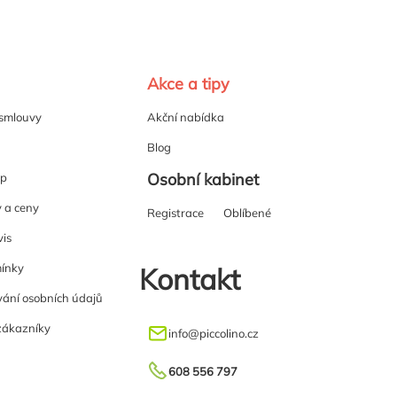
Akce a tipy
 smlouvy
Akční nabídka
Blog
Osobní kabinet
up
y a ceny
Registrace
Oblíbené
vis
ínky
Kontakt
ání osobních údajů
zákazníky
info
@
piccolino.cz
608 556 797