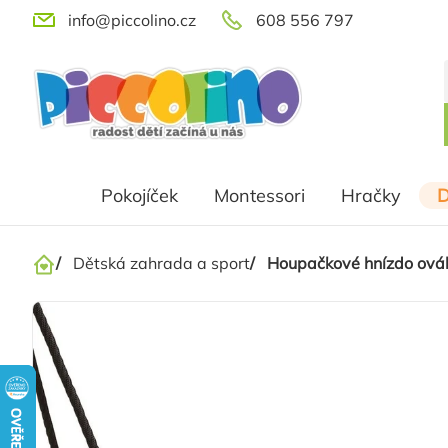
Přejít
info@piccolino.cz
608 556 797
na
obsah
Pokojíček
Montessori
Hračky
D
/
Dětská zahrada a sport
/
Houpačkové hnízdo ovál 
Domů