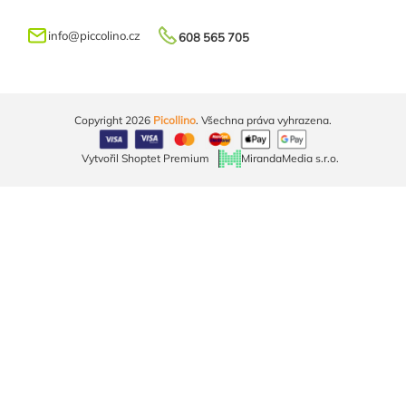
info
@
piccolino.cz
608 565 705
Copyright 2026
Picollino
. Všechna práva vyhrazena.
Vytvořil Shoptet Premium
MirandaMedia s.r.o.