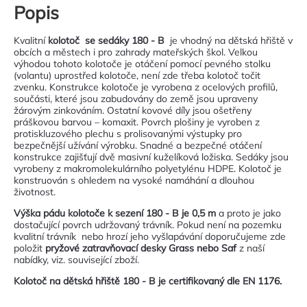
Popis
Kvalitní
kolotoč se sedáky 180 - B
je vhodný na dětská hřiště v
obcích a městech i pro zahrady mateřských škol. Velkou
výhodou tohoto kolotoče je otáčení pomocí pevného stolku
(volantu) uprostřed kolotoče, není zde třeba kolotoč točit
zvenku. Konstrukce kolotoče je vyrobena z ocelových profilů,
součásti, které jsou zabudovány do země jsou upraveny
žárovým zinkováním. Ostatní kovové díly jsou ošetřeny
práškovou barvou – komaxit. Povrch plošiny je vyroben z
protiskluzového plechu s prolisovanými výstupky pro
bezpečnější užívání výrobku. Snadné a bezpečné otáčení
konstrukce zajišťují dvě masivní kuželíková ložiska. Sedáky jsou
vyrobeny z makromolekulárního polyetylénu HDPE. Kolotoč je
konstruován s ohledem na vysoké namáhání a dlouhou
životnost.
Výška pádu kolotoče k sezení 180 - B je 0,5 m
a proto je jako
dostačující povrch udržovaný trávník. Pokud není na pozemku
kvalitní trávník nebo hrozí jeho vyšlapávání doporučujeme zde
položit
pryžové zatravňovací desky Grass nebo Saf
z naší
nabídky, viz. související zboží.
Kolotoč na dětská hřiště 180 - B je certifikovaný dle EN 1176.