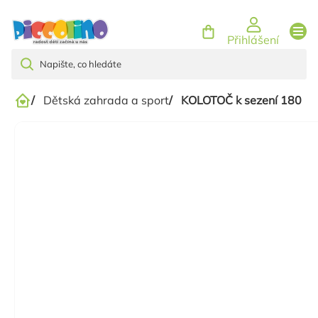
Přejít
na
Přihlášení
obsah
/
Dětská zahrada a sport
/
KOLOTOČ k sezení 180 - B
Domů