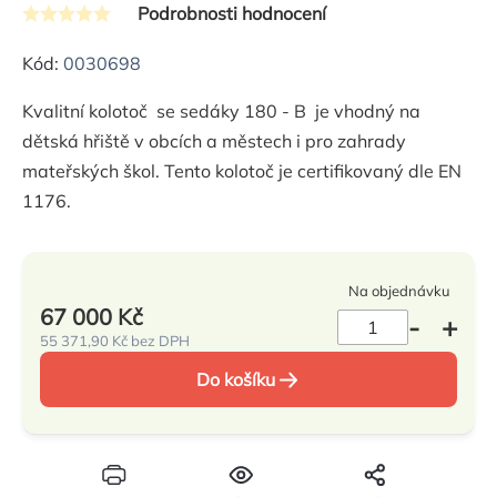
Podrobnosti hodnocení
Průměrné
hodnocení
Kód:
0030698
produktu
Kvalitní kolotoč se sedáky 180 - B je vhodný na
je
dětská hřiště v obcích a městech i pro zahrady
0,0
mateřských škol. Tento kolotoč je certifikovaný dle EN
z
1176.
5
hvězdiček.
Na objednávku
67 000 Kč
55 371,90 Kč bez DPH
Měrná
Do košíku
cena: