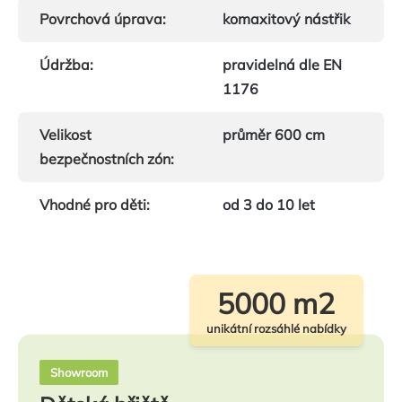
Povrchová úprava
:
komaxitový nástřik
Údržba
:
pravidelná dle EN
1176
Velikost
průměr 600 cm
bezpečnostních zón
:
Vhodné pro děti
:
od 3 do 10 let
5000 m2
unikátní rozsáhlé nabídky
Showroom