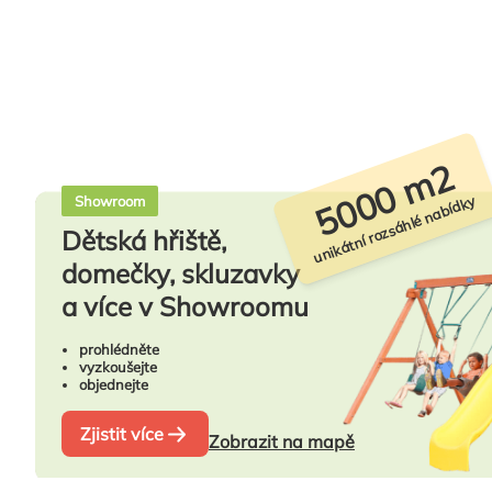
5000 m2
unikátní rozsáhlé nabídky
Showroom
Dětská hřiště,
domečky, skluzavky
a více v Showroomu
prohlédněte
vyzkoušejte
objednejte
Zjistit více
Zobrazit na mapě