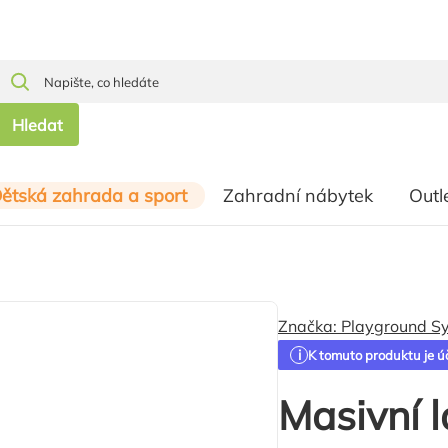
Hledat
ětská zahrada a sport
Zahradní nábytek
Outl
Značka:
Playground S
K tomuto produktu je ú
Masivní l