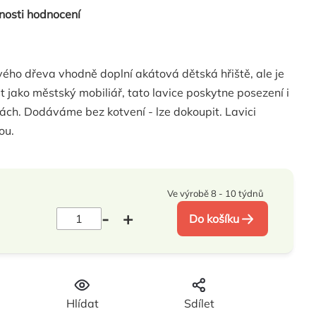
nosti hodnocení
vého dřeva vhodně doplní akátová dětská hřiště, ale je
t jako městský mobiliář, tato lavice poskytne posezení i
ch. Dodáváme bez kotvení - lze dokoupit. Lavici
ou.
Ve výrobě 8 - 10 týdnů
Do košíku
H
Hlídat
Sdílet