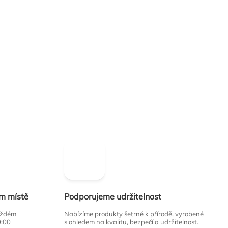
ím místě
Podporujeme udržitelnost
každém
Nabízíme produkty šetrné k přírodě, vyrobené
0:00
s ohledem na kvalitu, bezpečí a udržitelnost.