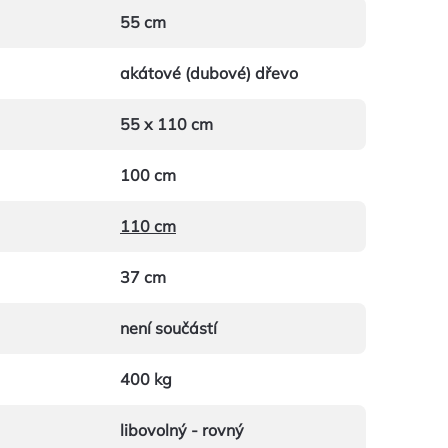
55 cm
akátové (dubové) dřevo
55 x 110 cm
100 cm
110 cm
37 cm
není součástí
400 kg
libovolný - rovný