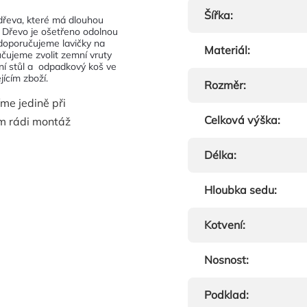
Šířka
:
dřeva, které má dlouhou
. Dřevo je ošetřeno odolnou
 doporučujeme lavičky na
Materiál
:
čujeme zvolit zemní vruty
vní stůl a odpadkový koš ve
ícím zboží.
Rozměr
:
me jedině při
Celková výška
:
m rádi montáž
Délka
:
Hloubka sedu
:
Kotvení
:
Nosnost
:
Podklad
: