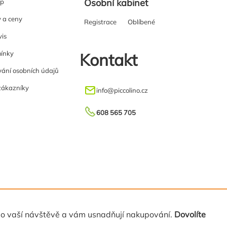
Osobní kabinet
up
y a ceny
Registrace
Oblíbené
vis
ínky
Kontakt
ání osobních údajů
zákazníky
info
@
piccolino.cz
608 565 705
 o vaší návštěvě a vám usnadňují nakupování.
Dovolíte