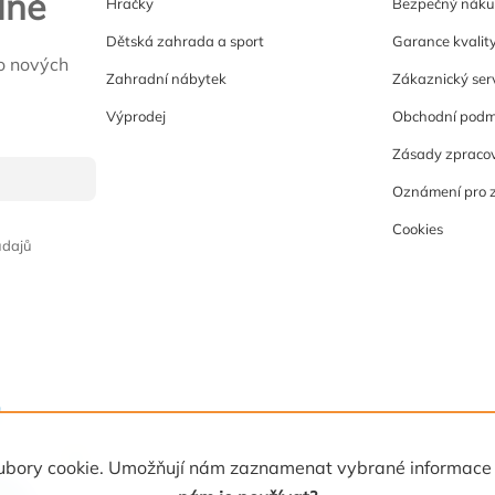
lně
Hračky
Bezpečný nák
Dětská zahrada a sport
Garance kvalit
o nových
Zahradní nábytek
Zákaznický ser
Výprodej
Obchodní podm
Zásady zpracov
Oznámení pro 
Cookies
údajů
 soubory cookie. Umožňují nám zaznamenat vybrané informace