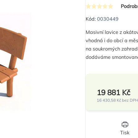
Podrob
Průměrné
hodnocení
Kód:
0030449
produktu
Masivní lavice z akáto
je
vhodná i do obcí a měs
0,0
na soukromých zahradá
z
dodáváme smontovan
5
hvězdiček.
19 881 Kč
16 430,58 Kč bez DP
Měrná
cena:
Tisk