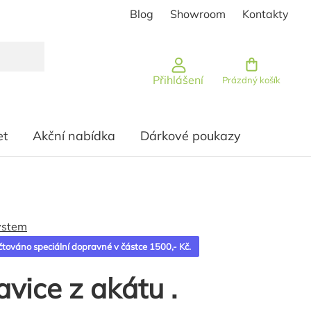
Blog
Showroom
Kontakty
Nákupní košík
Přihlášení
Prázdný košík
et
Akční nabídka
Dárkové poukazy
ystem
čtováno speciální dopravné v částce 1500,- Kč.
avice z akátu .