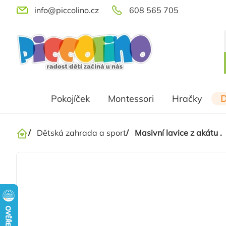
Přejít
info@piccolino.cz
608 565 705
na
obsah
Pokojíček
Montessori
Hračky
D
/
Dětská zahrada a sport
/
Masivní lavice z akátu .
Domů