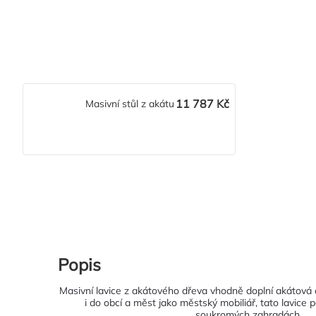
11 787 Kč
Masivní stůl z akátu
Popis
Masivní lavice z akátového dřeva vhodně doplní akátová d
i do obcí a měst jako městský mobiliář, tato lavice 
soukromých zahradách.