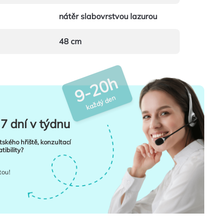
nátěr slabovrstvou lazurou
48 cm
9-20h
každý den
7 dní v týdnu
tského hřiště, konzultací
ibility?
tou!