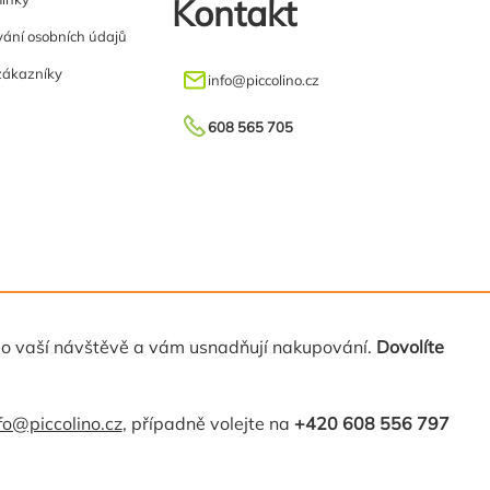
Kontakt
ání osobních údajů
zákazníky
info
@
piccolino.cz
608 565 705
 o vaší návštěvě a vám usnadňují nakupování.
Dovolíte
fo@piccolino.cz
, případně volejte na
+420 608 556 797