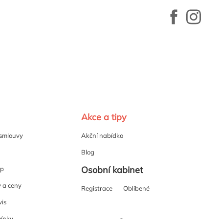
Akce a tipy
 smlouvy
Akční nabídka
Blog
Osobní kabinet
up
y a ceny
Registrace
Oblíbené
vis
ínky