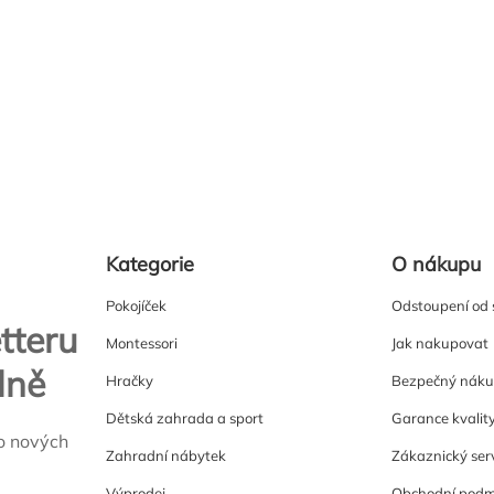
Kategorie
O nákupu
Pokojíček
Odstoupení od
tteru
Montessori
Jak nakupovat
lně
Hračky
Bezpečný nák
Dětská zahrada a sport
Garance kvalit
o nových
Zahradní nábytek
Zákaznický ser
Výprodej
Obchodní podm