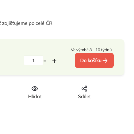
 zajišťujeme po celé ČR.
Ve výrobě 8 - 10 týdnů
Do košíku
Hlídat
Sdílet