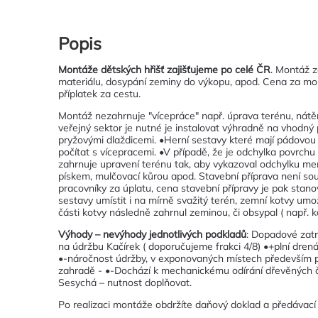
Popis
Montáže dětských hřišť zajišťujeme po celé ČR
. Montáž z
materiálu, dosypání zeminy do výkopu, apod. Cena za mon
příplatek za cestu.
Montáž nezahrnuje "vícepráce" např. úprava terénu, nátě
veřejný sektor je nutné je instalovat výhradně na vhodný
pryžovými dlaždicemi. •Herní sestavy které mají pádovou
počítat s vícepracemi. •V případě, že je odchylka povrc
zahrnuje upravení terénu tak, aby vykazoval odchylku me
pískem, mulčovací kůrou apod. Stavební příprava není souč
pracovníky za úplatu, cena stavební přípravy je pak stano
sestavy umístit i na mírně svažitý terén, zemní kotvy um
části kotvy následně zahrnul zeminou, či obsypal ( např. k
Výhody – nevýhody jednotlivých podkladů
: Dopadové zatr
na údržbu Kačírek ( doporučujeme frakci 4/8) •+plní drenáž
•-náročnost údržby, v exponovaných místech především 
zahradě - •-Dochází k mechanickému odírání dřevěných čás
Sesychá – nutnost doplňovat.
Po realizaci montáže obdržíte daňový doklad a předávací