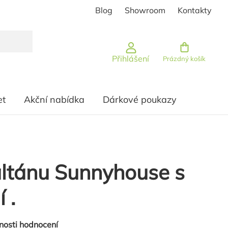
Blog
Showroom
Kontakty
Nákupní košík
Přihlášení
Prázdný košík
et
Akční nabídka
Dárkové poukazy
ltánu Sunnyhouse s
 .
nosti hodnocení