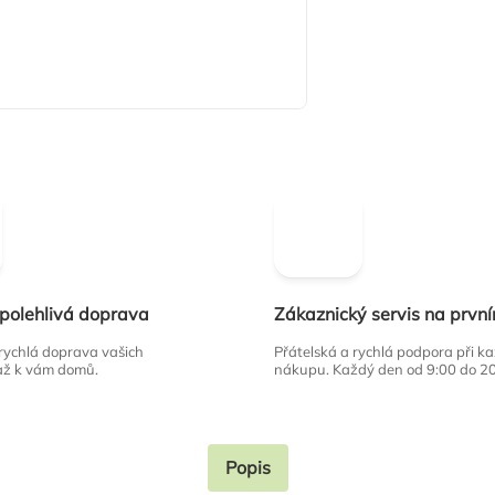
spolehlivá doprava
Zákaznický servis na prvn
 rychlá doprava vašich
Přátelská a rychlá podpora při 
až k vám domů.
nákupu. Každý den od 9:00 do 2
Popis