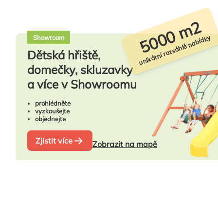
5000 m2
unikátní rozsáhlé nabídky
Showroom
Dětská hřiště,
domečky, skluzavky
a více v Showroomu
prohlédněte
vyzkoušejte
objednejte
Zjistit více
Zobrazit na mapě