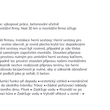
je: výkopové práce, betonování včetně
ntážní firmy. Nad 30 km si montážní firma účtuje
 firmou. Instalace herní sestavy: Herní sestavy pro
h sestav obecně, je rovná plocha krytá tzv: dopadovými
ní sestavy musí být rovinná, případně je zde třeba
před samotným započetím montáže. Stavební příprava
prostoru nutným pro umístění herní sestavy kačírem,
Případně lze provést stavební přípravu našimi montážními
kazník nechce realizovat přípravu terénu, lze herní
Z důvodu bezpečnosti je nutné, aby si zákazník obnažené
podloží jako je asfalt, či beton.
tlumící funkci při dopadu •+estetický vzhled •+nenáročné
y do okolního trávníku Tráva: •+žádné pořizovací náklady
avního drnu, Písek •-Zadržuje vodu •-Roznáší se po
ací kůra •-Zadržuje vodu •-Vytváří vlhkost u země - •-