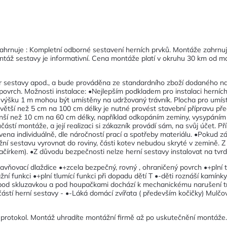
ahrnuje : Kompletní odborné sestavení herních prvků. Montáže zahrnu
táž sestavy je informativní. Cena montáže platí v okruhu 30 km od mo
r sestavy apod., a bude prováděna ze standardního zboží dodaného naší
 povrch. Možnosti instalace: •Nejlepším podkladem pro instalaci herníc
 výšku 1 m mohou být umístěny na udržovaný trávník. Plocha pro umístě
hu větší než 5 cm na 100 cm délky je nutné provést stavební přípravu 
nší než 10 cm na 60 cm délky, například odkopáním zeminy, vysypáním 
ástí montáže, a její realizaci si zákazník provádí sám, na svůj účet. 
vena individuálně, dle náročností prací a spotřeby materiálu. •Pokud zá
ožní sestavu vyrovnat do roviny, části kotev nebudou skryté v zemině. 
ačírkem). •Z důvodu bezpečnosti nelze herní sestavy instalovat na tvrdé 
avňovací dlaždice •+zcela bezpečný, rovný , ohraničený povrch •+plní 
ní funkci •+plní tlumící funkci při dopadu dětí T •-děti roznáší kamínk
pod skluzavkou a pod houpačkami dochází k mechanickému narušení tr
tí herní sestavy - •-Láká domácí zvířata ( především kočičky) Mulčov
 protokol. Montáž uhradíte montážní firmě až po uskutečnění montáže.