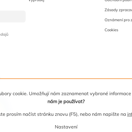
Zásady zpracov
Oznámení pro 
Cookies
údajů
 soubory cookie. Umožňují nám zaznamenat vybrané informace
nám je používat?
e prosím načíst stránku znovu (F5), nebo nám napište na
in
Nastavení