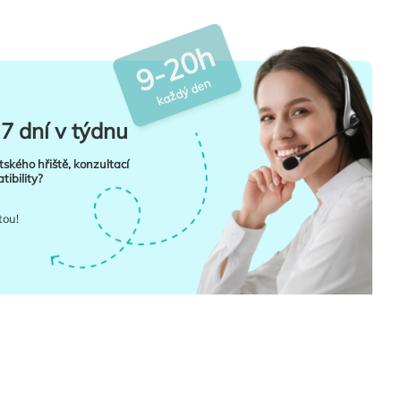
9-20h
každý den
7 dní v týdnu
tského hřiště, konzultací
ibility?
tou!