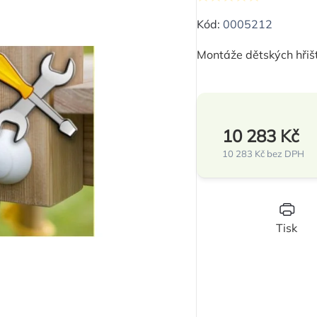
Průměrné
hodnocení
Kód:
0005212
produktu
Montáže dětských hřišť
je
0,0
z
5
10 283 Kč
hvězdiček.
10 283 Kč bez DPH
Měrná
cena:
Tisk