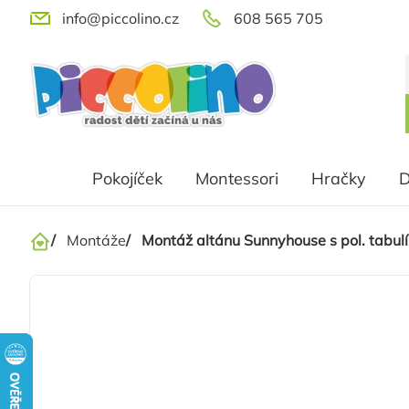
Přejít
info@piccolino.cz
608 565 705
na
obsah
Pokojíček
Montessori
Hračky
D
/
Montáže
/
Montáž altánu Sunnyhouse s pol. tabulí 
Domů