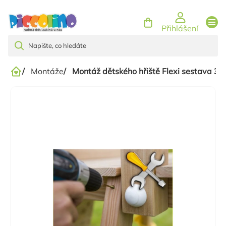
Přejít
na
Přihlášení
obsah
/
Montáže
/
Montáž dětského hřiště Flexi sestava 3 -
Domů