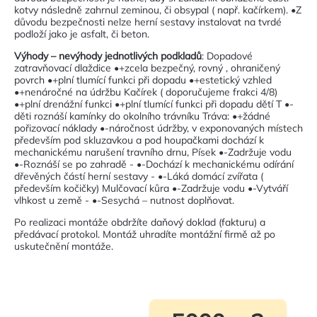
kotvy následně zahrnul zeminou, či obsypal ( např. kačírkem). •Z
důvodu bezpečnosti nelze herní sestavy instalovat na tvrdé
podloží jako je asfalt, či beton.
Výhody – nevýhody jednotlivých podkladů
: Dopadové
zatravňovací dlaždice •+zcela bezpečný, rovný , ohraničený
povrch •+plní tlumící funkci při dopadu •+estetický vzhled
•+nenáročné na údržbu Kačírek ( doporučujeme frakci 4/8)
•+plní drenážní funkci •+plní tlumící funkci při dopadu dětí T •-
děti roznáší kamínky do okolního trávníku Tráva: •+žádné
pořizovací náklady •-náročnost údržby, v exponovaných místech
především pod skluzavkou a pod houpačkami dochází k
mechanickému narušení travního drnu, Písek •-Zadržuje vodu
•-Roznáší se po zahradě - •-Dochází k mechanickému odírání
dřevěných částí herní sestavy - •-Láká domácí zvířata (
především kočičky) Mulčovací kůra •-Zadržuje vodu •-Vytváří
vlhkost u země - •-Sesychá – nutnost doplňovat.
Po realizaci montáže obdržíte daňový doklad (fakturu) a
předávací protokol. Montáž uhradíte montážní firmě až po
uskutečnění montáže.