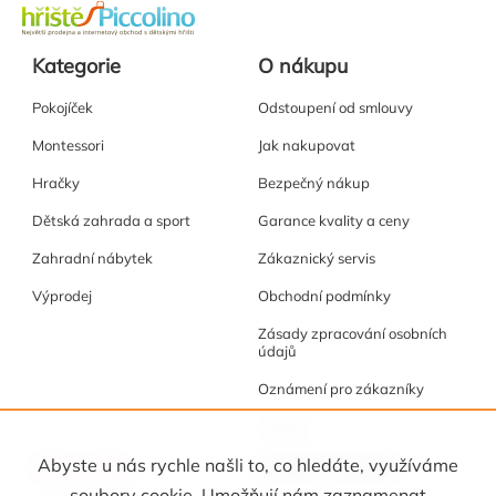
Kategorie
O nákupu
Pokojíček
Odstoupení od smlouvy
Montessori
Jak nakupovat
Hračky
Bezpečný nákup
Dětská zahrada a sport
Garance kvality a ceny
Zahradní nábytek
Zákaznický servis
Výprodej
Obchodní podmínky
Zásady zpracování osobních
údajů
Oznámení pro zákazníky
Cookies
Akce a tipy
Osobní kabinet
Abyste u nás rychle našli to, co hledáte, využíváme
soubory cookie. Umožňují nám zaznamenat