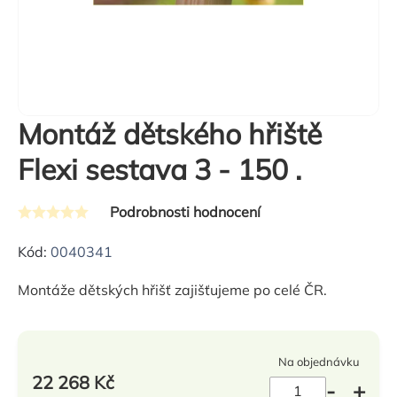
Montáž dětského hřiště
Flexi sestava 3 - 150 .
Podrobnosti hodnocení
Průměrné
hodnocení
Kód:
0040341
produktu
Montáže dětských hřišť zajišťujeme po celé ČR.
je
0,0
z
Na objednávku
5
22 268 Kč
hvězdiček.