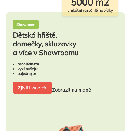
5000 m2
unikátní rozsáhlé nabídky
Showroom
Dětská hřiště,
domečky, skluzavky
a více v Showroomu
prohlédněte
vyzkoušejte
objednejte
Zjistit více
Zobrazit na mapě