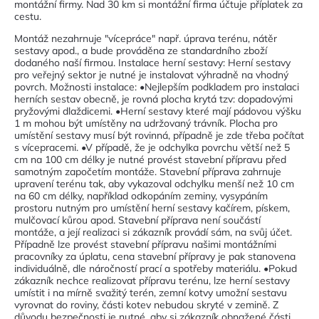
montážní firmy. Nad 30 km si montážní firma účtuje příplatek za
cestu.
Montáž nezahrnuje "vícepráce" např. úprava terénu, nátěr
sestavy apod., a bude prováděna ze standardního zboží
dodaného naší firmou. Instalace herní sestavy: Herní sestavy
pro veřejný sektor je nutné je instalovat výhradně na vhodný
povrch. Možnosti instalace: •Nejlepším podkladem pro instalaci
herních sestav obecně, je rovná plocha krytá tzv: dopadovými
pryžovými dlaždicemi. •Herní sestavy které mají pádovou výšku
1 m mohou být umístěny na udržovaný trávník. Plocha pro
umístění sestavy musí být rovinná, případně je zde třeba počítat
s vícepracemi. •V případě, že je odchylka povrchu větší než 5
cm na 100 cm délky je nutné provést stavební přípravu před
samotným započetím montáže. Stavební příprava zahrnuje
upravení terénu tak, aby vykazoval odchylku menší než 10 cm
na 60 cm délky, například odkopáním zeminy, vysypáním
prostoru nutným pro umístění herní sestavy kačírem, pískem,
mulčovací kůrou apod. Stavební příprava není součástí
montáže, a její realizaci si zákazník provádí sám, na svůj účet.
Případně lze provést stavební přípravu našimi montážními
pracovníky za úplatu, cena stavební přípravy je pak stanovena
individuálně, dle náročností prací a spotřeby materiálu. •Pokud
zákazník nechce realizovat přípravu terénu, lze herní sestavy
umístit i na mírně svažitý terén, zemní kotvy umožní sestavu
vyrovnat do roviny, části kotev nebudou skryté v zemině. Z
důvodu bezpečnosti je nutné, aby si zákazník obnažené části