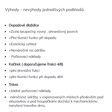
Výhody – nevýhody jednotlivých podkladů:
Dopadové dlaždice
+Zcela bezpečný, rovný , ohraničený povrch
+Plní tlumící funkci při dopadu
+Estetický vzhled
+Nenáročné na údržbu
- Pořizovací náklady
Kačírek ( doporučujeme frakci 4/8)
+plní drenážní fukci
+plní tlumící funkci při dopadu dětí
Tráva:
+žádné pořizovací náklady
-náročnost údržby, v exponovaných místech především pod
skluzavkou a pod houpačkami dochází k mechanickému
narušení travního drnu,