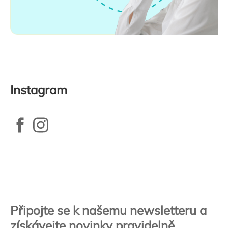
Instagram
Zápatí
Připojte se k našemu newsletteru a
získávejte novinky pravidelně