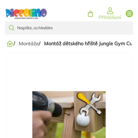
Přejít
na
Přihlášení
obsah
/
Montáže
/
Montáž dětského hřiště Jungle Gym Cubb
Domů