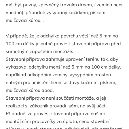
měl být pevný, zpevněný travním drnem, ( zemina není
vhodná), případně vysypaný kačírkem, pískem,
mulčovací kůrou, .
V případě, že je odchylka povrchu větší než 5 mm na
100 cm délky je nutné provést stavební přípravu před
samotným započetím montáže.
Stavební příprava zahrnuje upravení terénu tak, aby
vykazoval odchylku menší než 5 mm na 100 cm délky,
například odkopáním zeminy, vysypáním prostoru
nutným pro umístění herní sestavy kačírem, pískem,
mulčovací kůrou apod.
Stavební příprava není součástí montáže, a její
realizaci si zákazník provádí sám, na svůj účet.
Případně lze provést stavební přípravu našimi
montážními pracovníky za úplatu, cena stavební
přípravy je pak stanovena individuálně, dle náročností