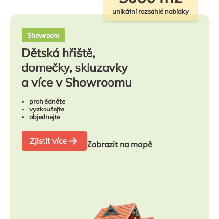
unikátní rozsáhlé nabídky
Showroom
Dětská hřiště,
domečky, skluzavky
a více v Showroomu
prohlédněte
vyzkoušejte
objednejte
Zjistit více
Zobrazit na mapě