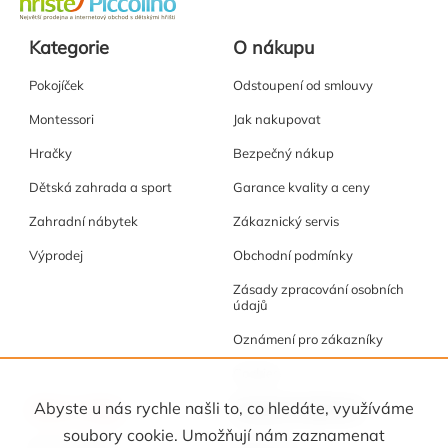
Kategorie
O nákupu
Pokojíček
Odstoupení od smlouvy
Montessori
Jak nakupovat
Hračky
Bezpečný nákup
Dětská zahrada a sport
Garance kvality a ceny
Zahradní nábytek
Zákaznický servis
Výprodej
Obchodní podmínky
Zásady zpracování osobních
údajů
Oznámení pro zákazníky
Cookies
Akce a tipy
Osobní kabinet
Abyste u nás rychle našli to, co hledáte, využíváme
soubory cookie. Umožňují nám zaznamenat
Akční nabídka
Registrace