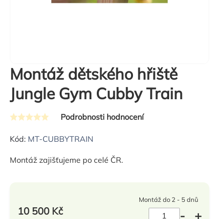
Montáž dětského hřiště
Jungle Gym Cubby Train
Podrobnosti hodnocení
Průměrné
hodnocení
Kód:
MT-CUBBYTRAIN
produktu
Montáž zajišťujeme po celé ČR.
je
0,0
z
Montáž do 2 - 5 dnů
5
10 500 Kč
hvězdiček.