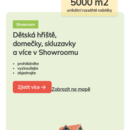
5000 m2
unikátní rozsáhlé nabídky
Showroom
Dětská hřiště,
domečky, skluzavky
a více v Showroomu
prohlédněte
vyzkoušejte
objednejte
Zjistit více
Zobrazit na mapě