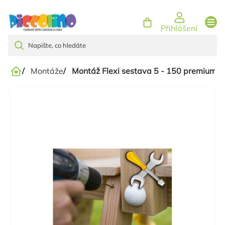
Přejít
na
Přihlášení
obsah
/
Montáže
/
Montáž Flexi sestava 5 - 150 premium .
Domů