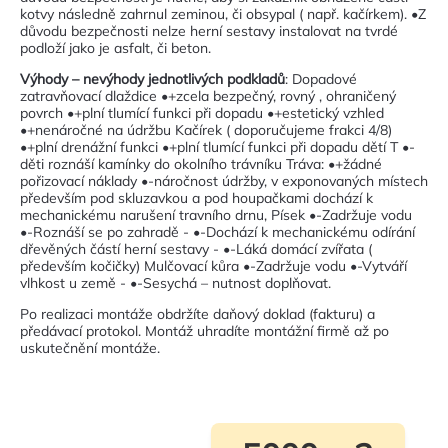
kotvy následně zahrnul zeminou, či obsypal ( např. kačírkem). •Z
důvodu bezpečnosti nelze herní sestavy instalovat na tvrdé
podloží jako je asfalt, či beton.
Výhody – nevýhody jednotlivých podkladů
: Dopadové
zatravňovací dlaždice •+zcela bezpečný, rovný , ohraničený
povrch •+plní tlumící funkci při dopadu •+estetický vzhled
•+nenáročné na údržbu Kačírek ( doporučujeme frakci 4/8)
•+plní drenážní funkci •+plní tlumící funkci při dopadu dětí T •-
děti roznáší kamínky do okolního trávníku Tráva: •+žádné
pořizovací náklady •-náročnost údržby, v exponovaných místech
především pod skluzavkou a pod houpačkami dochází k
mechanickému narušení travního drnu, Písek •-Zadržuje vodu
•-Roznáší se po zahradě - •-Dochází k mechanickému odírání
dřevěných částí herní sestavy - •-Láká domácí zvířata (
především kočičky) Mulčovací kůra •-Zadržuje vodu •-Vytváří
vlhkost u země - •-Sesychá – nutnost doplňovat.
Po realizaci montáže obdržíte daňový doklad (fakturu) a
předávací protokol. Montáž uhradíte montážní firmě až po
uskutečnění montáže.