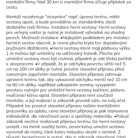
montážní firmy. Nad 30 km si montážní firma účtuje příplatek za
cestu.
Montáž nezahrnuje "vícepráce" např. úprava terénu, nátěr
sestavy apod., a bude prováděna ze standardního zboží
dodaného naší firmou. Instalace herní sestavy: Herní sestavy
pro veřejný sektor je nutné je instalovat výhradně na vhodný
povrch. Možnosti instalace: •Nejlepším podkladem pro instalaci
herních sestav obecně, je rovná plocha krytá tzv: dopadovými
pryžovými dlaždicemi. •Herní sestavy které mají pádovou výšku
1 m mohou být umístěny na udržovaný trávník. Plocha pro
umístění sestavy musí být rovinná, případně je zde třeba počítat
s vícepracemi. •V případě, že je odchylka povrchu větší než 5
cm na 100 cm délky je nutné provést stavební přípravu před
samotným započetím montáže. Stavební příprava zahrnuje
upravení terénu tak, aby vykazoval odchylku menší než 10 cm
na 60 cm délky, například odkopáním zeminy, vysypáním
prostoru nutným pro umístění herní sestavy kačírem, pískem,
mulčovací kůrou apod. Stavební příprava není součástí
montáže, a její realizaci si zákazník provádí sám, na svůj účet.
Případně lze provést stavební přípravu našimi montážními
pracovníky za úplatu, cena stavební přípravy je pak stanovena
individuálně, dle náročností prací a spotřeby materiálu. •Pokud
zákazník nechce realizovat přípravu terénu, lze herní sestavy
umístit i na mírně svažitý terén, zemní kotvy umožní sestavu
vyrovnat do roviny, části kotev nebudou skryté v zemině. Z
důvodu bezpečnosti je nutné, aby si zákazník obnažené části