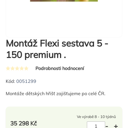
Montáž Flexi sestava 5 -
150 premium .
Podrobnosti hodnocení
Průměrné
hodnocení
Kód:
0051299
produktu
Montáže dětských hřišť zajišťujeme po celé ČR.
je
0,0
z
Ve výrobě 8 - 10 týdnů
5
35 298 Kč
hvězdiček.