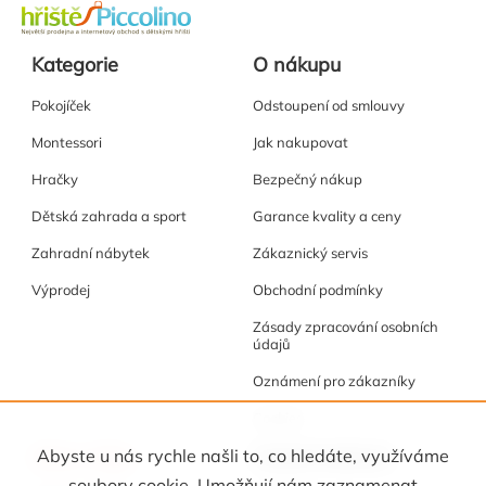
Kategorie
O nákupu
Pokojíček
Odstoupení od smlouvy
Montessori
Jak nakupovat
Hračky
Bezpečný nákup
Dětská zahrada a sport
Garance kvality a ceny
Zahradní nábytek
Zákaznický servis
Výprodej
Obchodní podmínky
Zásady zpracování osobních
údajů
Oznámení pro zákazníky
Cookies
Akce a tipy
Osobní kabinet
Abyste u nás rychle našli to, co hledáte, využíváme
soubory cookie. Umožňují nám zaznamenat