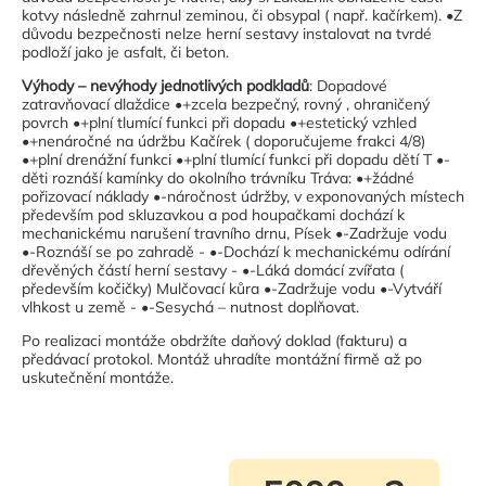
kotvy následně zahrnul zeminou, či obsypal ( např. kačírkem). •Z
důvodu bezpečnosti nelze herní sestavy instalovat na tvrdé
podloží jako je asfalt, či beton.
Výhody – nevýhody jednotlivých podkladů
: Dopadové
zatravňovací dlaždice •+zcela bezpečný, rovný , ohraničený
povrch •+plní tlumící funkci při dopadu •+estetický vzhled
•+nenáročné na údržbu Kačírek ( doporučujeme frakci 4/8)
•+plní drenážní funkci •+plní tlumící funkci při dopadu dětí T •-
děti roznáší kamínky do okolního trávníku Tráva: •+žádné
pořizovací náklady •-náročnost údržby, v exponovaných místech
především pod skluzavkou a pod houpačkami dochází k
mechanickému narušení travního drnu, Písek •-Zadržuje vodu
•-Roznáší se po zahradě - •-Dochází k mechanickému odírání
dřevěných částí herní sestavy - •-Láká domácí zvířata (
především kočičky) Mulčovací kůra •-Zadržuje vodu •-Vytváří
vlhkost u země - •-Sesychá – nutnost doplňovat.
Po realizaci montáže obdržíte daňový doklad (fakturu) a
předávací protokol. Montáž uhradíte montážní firmě až po
uskutečnění montáže.