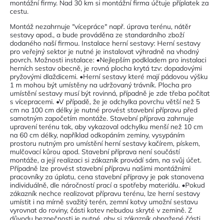
montážní firmy. Nad 30 km si montážní firma účtuje příplatek za
cestu.
Montáž nezahrnuje "vícepráce" např. úprava terénu, nátěr
sestavy apod., a bude prováděna ze standardního zboží
dodaného naší firmou. Instalace herní sestavy: Herní sestavy
pro veřejný sektor je nutné je instalovat výhradně na vhodný
povrch. Možnosti instalace: •Nejlepším podkladem pro instalaci
herních sestav obecně, je rovná plocha krytá tzv: dopadovými
pryžovými dlaždicemi. •Herní sestavy které mají pádovou výšku
1 m mohou být umístěny na udržovaný trávník. Plocha pro
umístění sestavy musí být rovinná, případně je zde třeba počítat
s vícepracemi. •V případě, že je odchylka povrchu větší než 5
cm na 100 cm délky je nutné provést stavební přípravu před
samotným započetím montáže. Stavební příprava zahrnuje
upravení terénu tak, aby vykazoval odchylku menší než 10 cm
na 60 cm délky, například odkopáním zeminy, vysypáním
prostoru nutným pro umístění herní sestavy kačírem, pískem,
mulčovací kůrou apod. Stavební příprava není součástí
montáže, a její realizaci si zákazník provádí sám, na svůj účet.
Případně lze provést stavební přípravu našimi montážními
pracovníky za úplatu, cena stavební přípravy je pak stanovena
individuálně, dle náročností prací a spotřeby materiálu. •Pokud
zákazník nechce realizovat přípravu terénu, lze herní sestavy
umístit i na mírně svažitý terén, zemní kotvy umožní sestavu
vyrovnat do roviny, části kotev nebudou skryté v zemině. Z
důvodu bezpečnosti je nutné, aby si zákazník obnažené části