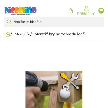
Přejít
na
Přihlášení
obsah
/
Montáže
/
Montáž hry na zahradu lodě .
Domů