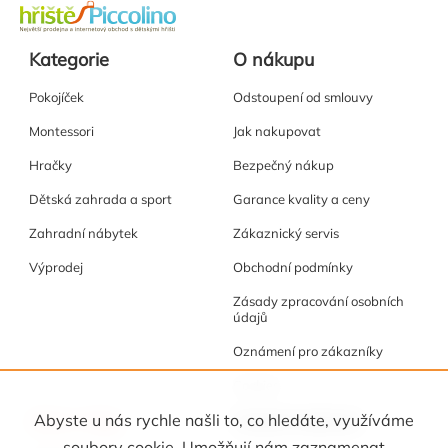
Kategorie
O nákupu
Pokojíček
Odstoupení od smlouvy
Montessori
Jak nakupovat
Hračky
Bezpečný nákup
Dětská zahrada a sport
Garance kvality a ceny
Zahradní nábytek
Zákaznický servis
Výprodej
Obchodní podmínky
Zásady zpracování osobních
údajů
Oznámení pro zákazníky
Cookies
Akce a tipy
Osobní kabinet
Abyste u nás rychle našli to, co hledáte, využíváme
soubory cookie. Umožňují nám zaznamenat