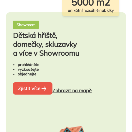
5000 m2
unikátní rozsáhlé nabídky
Showroom
Dětská hřiště,
domečky, skluzavky
a více v Showroomu
prohlédněte
vyzkoušejte
objednejte
Zjistit více
Zobrazit na mapě