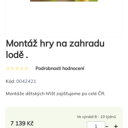
Montáž hry na zahradu
lodě .
Podrobnosti hodnocení
Průměrné
hodnocení
Kód:
0042421
produktu
Montáže dětských hřišť zajišťujeme po celé ČR.
je
0,0
z
Ve výrobě 8 - 10 týdnů
5
7 139 Kč
hvězdiček.