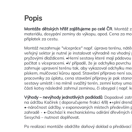
Popis
Montáže dětských hřišť zajišťujeme po celé ČR
. Montáž z
materiálu, dosypání zeminy do výkopu, apod. Cena za mon
příplatek za cestu.
Montáž nezahrnuje "vícepráce" např. úprava terénu, nátě
veřejný sektor je nutné je instalovat výhradně na vhodný
pryžovými dlaždicemi. •Herní sestavy které mají pádovou
počítat s vícepracemi. •V případě, že je odchylka povrc
zahrnuje upravení terénu tak, aby vykazoval odchylku me
pískem, mulčovací kůrou apod. Stavební příprava není souč
pracovníky za úplatu, cena stavební přípravy je pak stano
sestavy umístit i na mírně svažitý terén, zemní kotvy um
části kotvy následně zahrnul zeminou, či obsypal ( např. k
Výhody – nevýhody jednotlivých podkladů
: Dopadové zatr
na údržbu Kačírek ( doporučujeme frakci 4/8) •+plní drenáž
•-náročnost údržby, v exponovaných místech především 
zahradě - •-Dochází k mechanickému odírání dřevěných čás
Sesychá – nutnost doplňovat.
Po realizaci montáže obdržíte daňový doklad a předávací