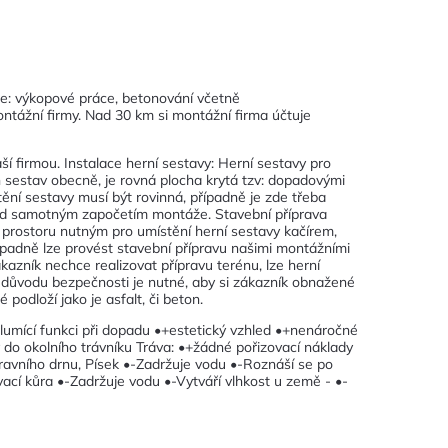
je: výkopové práce, betonování včetně
ntážní firmy. Nad 30 km si montážní firma účtuje
 firmou. Instalace herní sestavy: Herní sestavy pro
h sestav obecně, je rovná plocha krytá tzv: dopadovými
ní sestavy musí být rovinná, případně je zde třeba
před samotným započetím montáže. Stavební příprava
prostoru nutným pro umístění herní sestavy kačírem,
Případně lze provést stavební přípravu našimi montážními
kazník nechce realizovat přípravu terénu, lze herní
Z důvodu bezpečnosti je nutné, aby si zákazník obnažené
podloží jako je asfalt, či beton.
tlumící funkci při dopadu •+estetický vzhled •+nenáročné
y do okolního trávníku Tráva: •+žádné pořizovací náklady
avního drnu, Písek •-Zadržuje vodu •-Roznáší se po
ací kůra •-Zadržuje vodu •-Vytváří vlhkost u země - •-