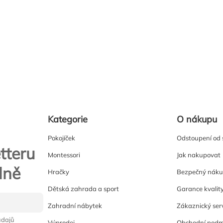
Kategorie
O nákupu
Pokojíček
Odstoupení od
tteru
Montessori
Jak nakupovat
lně
Hračky
Bezpečný nák
Dětská zahrada a sport
Garance kvalit
Zahradní nábytek
Zákaznický ser
údajů
Výprodej
Obchodní podm