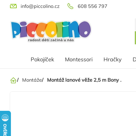
Přejít
info@piccolino.cz
608 556 797
na
obsah
Pokojíček
Montessori
Hračky
D
/
Montáže
/
Montáž lanové věže 2,5 m Bony .
Domů