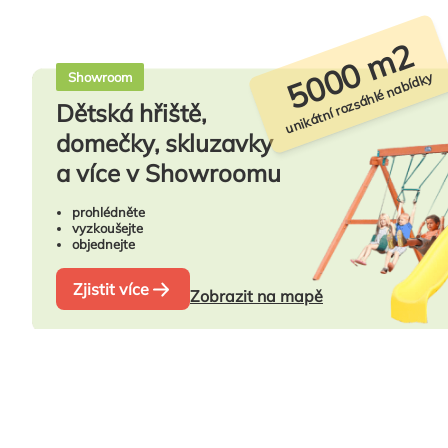
5000 m2
unikátní rozsáhlé nabídky
Showroom
Dětská hřiště,
domečky, skluzavky
a více v Showroomu
prohlédněte
vyzkoušejte
objednejte
Zjistit více
Zobrazit na mapě