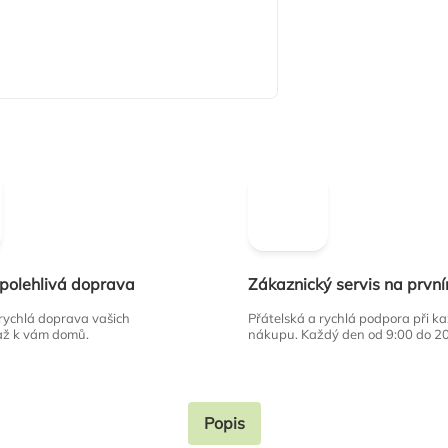
spolehlivá doprava
Zákaznický servis na prvn
 rychlá doprava vašich
Přátelská a rychlá podpora při 
až k vám domů.
nákupu. Každý den od 9:00 do 2
Popis