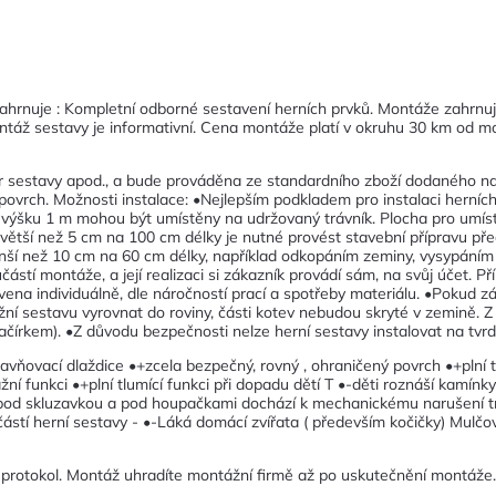
ahrnuje : Kompletní odborné sestavení herních prvků. Montáže zahrnu
táž sestavy je informativní. Cena montáže platí v okruhu 30 km od mo
r sestavy apod., a bude prováděna ze standardního zboží dodaného naší
 povrch. Možnosti instalace: •Nejlepším podkladem pro instalaci herníc
 výšku 1 m mohou být umístěny na udržovaný trávník. Plocha pro umístě
hu větší než 5 cm na 100 cm délky je nutné provést stavební přípravu 
nší než 10 cm na 60 cm délky, například odkopáním zeminy, vysypáním 
ástí montáže, a její realizaci si zákazník provádí sám, na svůj účet. 
vena individuálně, dle náročností prací a spotřeby materiálu. •Pokud zá
ožní sestavu vyrovnat do roviny, části kotev nebudou skryté v zemině. 
ačírkem). •Z důvodu bezpečnosti nelze herní sestavy instalovat na tvrdé 
avňovací dlaždice •+zcela bezpečný, rovný , ohraničený povrch •+plní 
ní funkci •+plní tlumící funkci při dopadu dětí T •-děti roznáší kamínk
pod skluzavkou a pod houpačkami dochází k mechanickému narušení tr
tí herní sestavy - •-Láká domácí zvířata ( především kočičky) Mulčov
 protokol. Montáž uhradíte montážní firmě až po uskutečnění montáže.