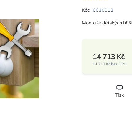
Průměrné
hodnocení
Kód:
0030013
produktu
Montáže dětských hřišť
je
0,0
z
5
14 713 Kč
hvězdiček.
14 713 Kč bez DPH
Měrná
cena:
Tisk