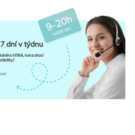
9-20h
každý den
7 dní v týdnu
tského hřiště, konzultací
ibility?
tou!