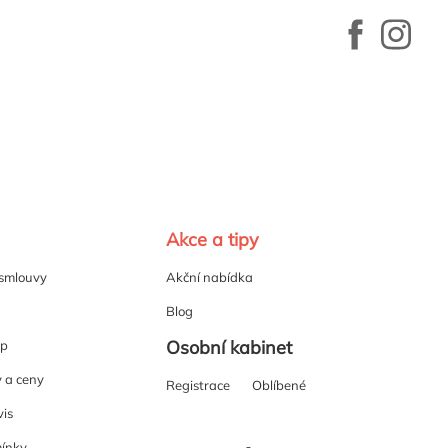
Akce a tipy
 smlouvy
Akční nabídka
Blog
Osobní kabinet
up
y a ceny
Registrace
Oblíbené
vis
ínky