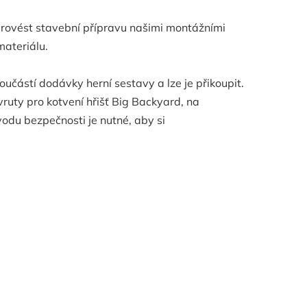
e provést stavební přípravu našimi montážními
materiálu.
oučástí dodávky herní sestavy a lze je přikoupit.
ruty pro kotvení hřišť Big Backyard, na
vodu bezpečnosti je nutné, aby si