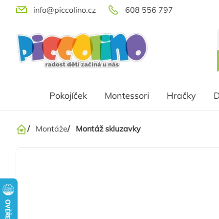
Přejít
info@piccolino.cz
608 556 797
na
obsah
Pokojíček
Montessori
Hračky
D
/
Montáže
/
Montáž skluzavky
Domů