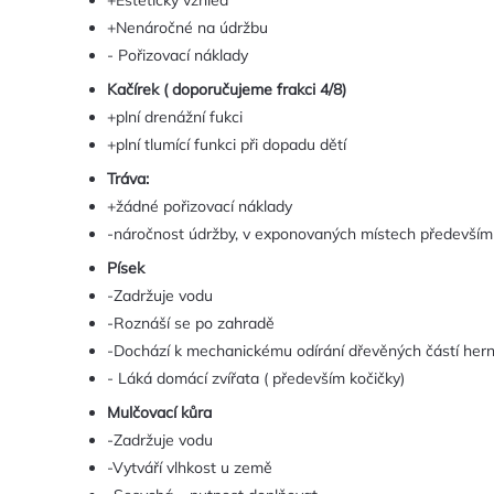
+Estetický vzhled
+Nenáročné na údržbu
- Pořizovací náklady
Kačírek ( doporučujeme frakci 4/8)
+plní drenážní fukci
+plní tlumící funkci při dopadu dětí
Tráva:
+žádné pořizovací náklady
-náročnost údržby, v exponovaných místech především
Písek
-Zadržuje vodu
-Roznáší se po zahradě
-Dochází k mechanickému odírání dřevěných částí hern
- Láká domácí zvířata ( především kočičky)
Mulčovací kůra
-Zadržuje vodu
-Vytváří vlhkost u země