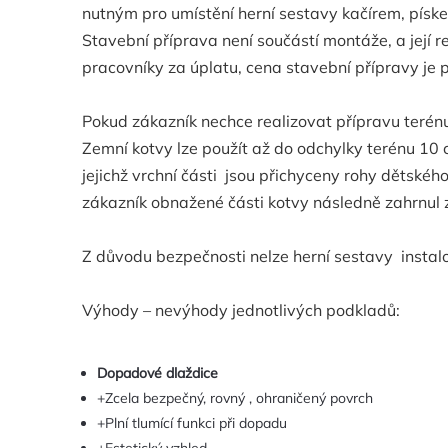
nutným pro umístění herní sestavy kačírem, písk
Stavební příprava není součástí montáže, a její 
pracovníky za úplatu, cena stavební přípravy je 
Pokud zákazník nechce realizovat přípravu terénu, 
Zemní kotvy lze použít až do odchylky terénu 10 
jejichž vrchní části jsou přichyceny rohy dětskéh
zákazník obnažené části kotvy následně zahrnul z
Z důvodu bezpečnosti nelze herní sestavy instalov
Výhody – nevýhody jednotlivých podkladů:
Dopadové dlaždice
+Zcela bezpečný, rovný , ohraničený povrch
+Plní tlumící funkci při dopadu