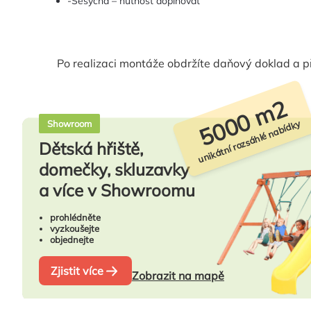
-Sesychá – nutnost doplňovat
Po realizaci montáže obdržíte daňový doklad a p
5000 m2
unikátní rozsáhlé nabídky
Showroom
Dětská hřiště,
domečky, skluzavky
a více v Showroomu
prohlédněte
vyzkoušejte
objednejte
Zjistit více
Zobrazit na mapě