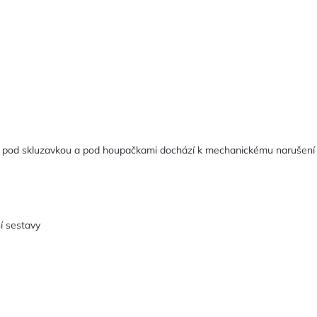
 pod skluzavkou a pod houpačkami dochází k mechanickému narušení 
í sestavy