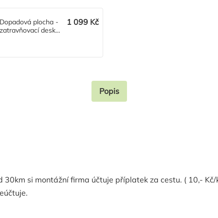
1 099 Kč
Dopadová plocha -
zatravňovací deska
Saf
Popis
0km si montážní firma účtuje příplatek za cestu. ( 10,- Kč/
eúčtuje.