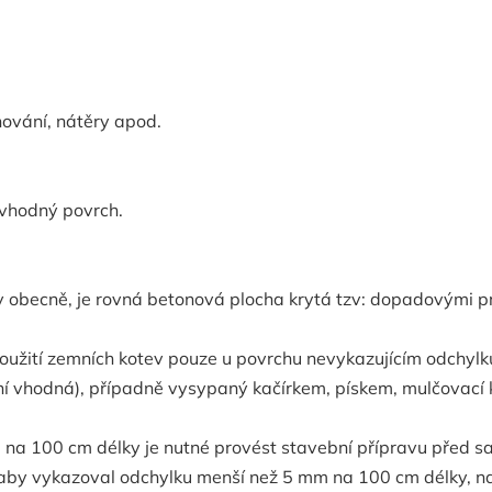
ování, nátěry apod.
 vhodný povrch.
v obecně, je rovná betonová plocha krytá tzv: dopadovými 
použití zemních kotev pouze u povrchu nevykazujícím odchyl
í vhodná), případně vysypaný kačírkem, pískem, mulčovací k
mm na 100 cm délky je nutné provést stavební přípravu před
, aby vykazoval odchylku menší než 5 mm na 100 cm délky, 