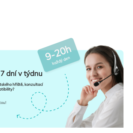
9-20h
každý den
7 dní v týdnu
tského hřiště, konzultací
ibility?
tou!