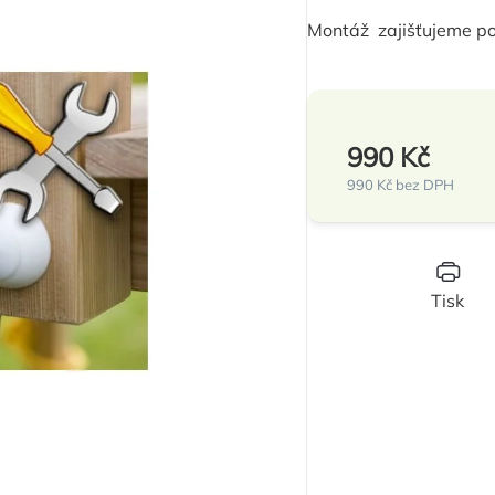
produktu
Montáž zajišťujeme po
je
0,0
z
5
990 Kč
hvězdiček.
990 Kč bez DPH
Měrná
cena:
Tisk