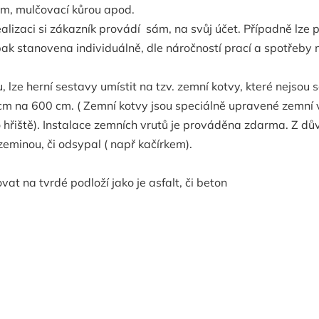
em, mulčovací kůrou apod.
realizaci si zákazník provádí sám, na svůj účet. Případně lz
pak stanovena individuálně, dle náročností prací a spotřeby 
lze herní sestavy umístit na tzv. zemní kotvy, které nejsou s
cm na 600 cm. ( Zemní kotvy jsou speciálně upravené zemní v
o hřiště). Instalace zemních vrutů je prováděna zdarma. Z dů
eminou, či odsypal ( např kačírkem).
at na tvrdé podloží jako je asfalt, či beton