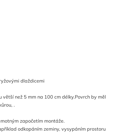
pryžovými dlaždicemi
ku větší než 5 mm na 100 cm délky.Povrch by měl
ůrou, .
 samotným započetím montáže.
například odkopáním zeminy, vysypáním prostoru