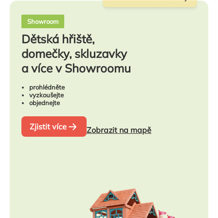
Showroom
Dětská hřiště,
domečky, skluzavky
a více v Showroomu
prohlédněte
vyzkoušejte
objednejte
Zjistit více
Zobrazit na mapě