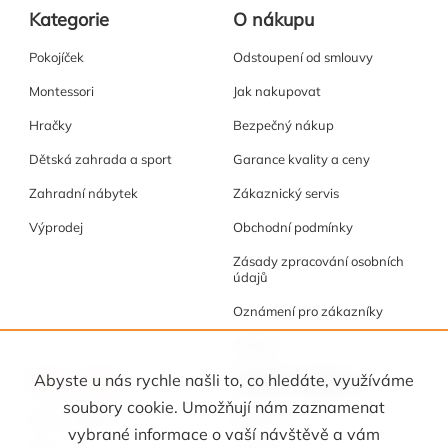
Kategorie
O nákupu
Pokojíček
Odstoupení od smlouvy
Montessori
Jak nakupovat
Hračky
Bezpečný nákup
Dětská zahrada a sport
Garance kvality a ceny
Zahradní nábytek
Zákaznický servis
Výprodej
Obchodní podmínky
Zásady zpracování osobních
údajů
Oznámení pro zákazníky
Cookies
Akce a tipy
Osobní kabinet
Abyste u nás rychle našli to, co hledáte, využíváme
soubory cookie. Umožňují nám zaznamenat
Akční nabídka
Registrace
vybrané informace o vaší návštěvě a vám