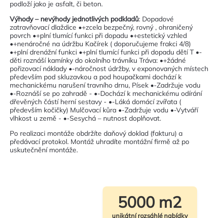
podloží jako je asfalt, či beton.
Výhody – nevýhody jednotlivých podkladů
: Dopadové
zatravňovací dlaždice •+zcela bezpečný, rovný , ohraničený
povrch •+plní tlumící funkci při dopadu •+estetický vzhled
•+nenáročné na údržbu Kačírek ( doporučujeme frakci 4/8)
•+plní drenážní funkci •+plní tlumící funkci při dopadu dětí T •-
děti roznáší kamínky do okolního trávníku Tráva: •+žádné
pořizovací náklady •-náročnost údržby, v exponovaných místech
především pod skluzavkou a pod houpačkami dochází k
mechanickému narušení travního drnu, Písek •-Zadržuje vodu
•-Roznáší se po zahradě - •-Dochází k mechanickému odírání
dřevěných částí herní sestavy - •-Láká domácí zvířata (
především kočičky) Mulčovací kůra •-Zadržuje vodu •-Vytváří
vlhkost u země - •-Sesychá – nutnost doplňovat.
Po realizaci montáže obdržíte daňový doklad (fakturu) a
předávací protokol. Montáž uhradíte montážní firmě až po
uskutečnění montáže.
5000 m2
unikátní rozsáhlé nabídky