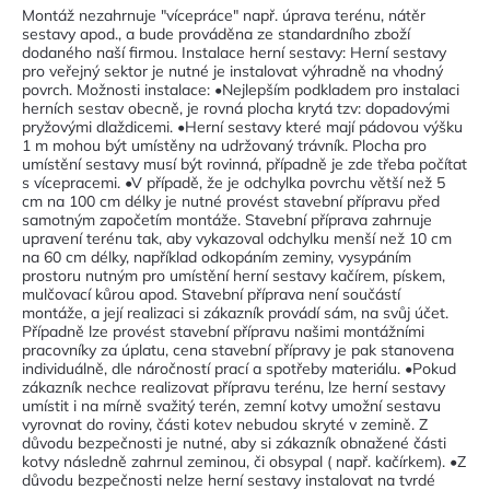
Montáž nezahrnuje "vícepráce" např. úprava terénu, nátěr
sestavy apod., a bude prováděna ze standardního zboží
dodaného naší firmou. Instalace herní sestavy: Herní sestavy
pro veřejný sektor je nutné je instalovat výhradně na vhodný
povrch. Možnosti instalace: •Nejlepším podkladem pro instalaci
herních sestav obecně, je rovná plocha krytá tzv: dopadovými
pryžovými dlaždicemi. •Herní sestavy které mají pádovou výšku
1 m mohou být umístěny na udržovaný trávník. Plocha pro
umístění sestavy musí být rovinná, případně je zde třeba počítat
s vícepracemi. •V případě, že je odchylka povrchu větší než 5
cm na 100 cm délky je nutné provést stavební přípravu před
samotným započetím montáže. Stavební příprava zahrnuje
upravení terénu tak, aby vykazoval odchylku menší než 10 cm
na 60 cm délky, například odkopáním zeminy, vysypáním
prostoru nutným pro umístění herní sestavy kačírem, pískem,
mulčovací kůrou apod. Stavební příprava není součástí
montáže, a její realizaci si zákazník provádí sám, na svůj účet.
Případně lze provést stavební přípravu našimi montážními
pracovníky za úplatu, cena stavební přípravy je pak stanovena
individuálně, dle náročností prací a spotřeby materiálu. •Pokud
zákazník nechce realizovat přípravu terénu, lze herní sestavy
umístit i na mírně svažitý terén, zemní kotvy umožní sestavu
vyrovnat do roviny, části kotev nebudou skryté v zemině. Z
důvodu bezpečnosti je nutné, aby si zákazník obnažené části
kotvy následně zahrnul zeminou, či obsypal ( např. kačírkem). •Z
důvodu bezpečnosti nelze herní sestavy instalovat na tvrdé