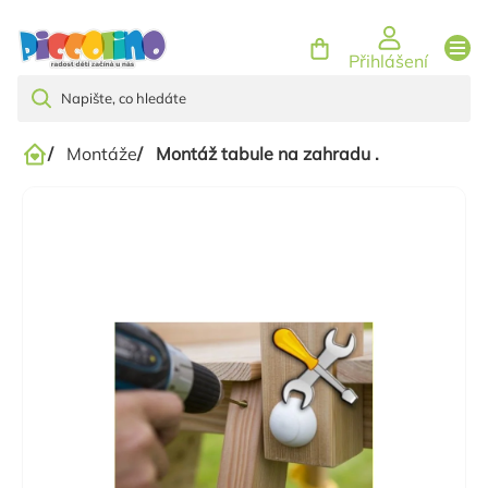
Přejít
na
Přihlášení
obsah
/
Montáže
/
Montáž tabule na zahradu .
Domů