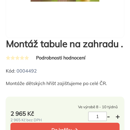
Montáž tabule na zahradu .
Podrobnosti hodnocení
Průměrné
hodnocení
Kód:
0004492
produktu
Montáže dětských hřišť zajišťujeme po celé ČR.
je
0,0
z
Ve výrobě 8 - 10 týdnů
5
2 965 Kč
hvězdiček.
2 965 Kč bez DPH
Měrná