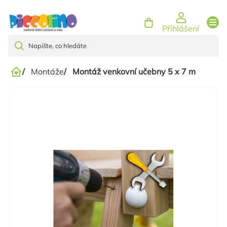
Přejít
na
Přihlášení
obsah
/
Montáže
/
Montáž venkovní učebny 5 x 7 m
Domů