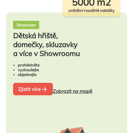
5000 m2
unikátní rozsáhlé nabídky
Showroom
Dětská hřiště,
domečky, skluzavky
a více v Showroomu
prohlédněte
vyzkoušejte
objednejte
Zjistit více
Zobrazit na mapě