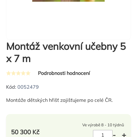
Montáž venkovní učebny 5
x 7 m
Podrobnosti hodnocení
Průměrné
hodnocení
Kód:
0052479
produktu
Montáže dětských hřišť zajišťujeme po celé ČR.
je
0,0
z
Ve výrobě 8 - 10 týdnů
5
50 300 Kč
hvězdiček.