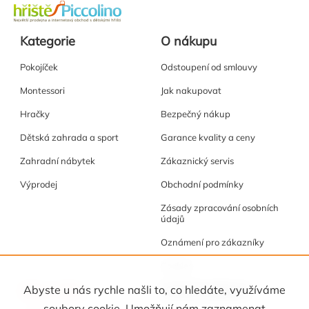
Kategorie
O nákupu
Pokojíček
Odstoupení od smlouvy
Montessori
Jak nakupovat
Hračky
Bezpečný nákup
Dětská zahrada a sport
Garance kvality a ceny
Zahradní nábytek
Zákaznický servis
Výprodej
Obchodní podmínky
Zásady zpracování osobních
údajů
Oznámení pro zákazníky
Cookies
Akce a tipy
Osobní kabinet
Abyste u nás rychle našli to, co hledáte, využíváme
soubory cookie. Umožňují nám zaznamenat