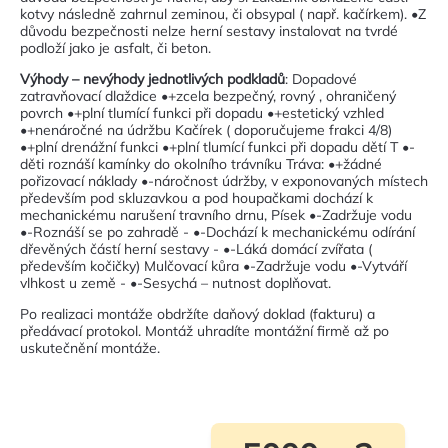
kotvy následně zahrnul zeminou, či obsypal ( např. kačírkem). •Z
důvodu bezpečnosti nelze herní sestavy instalovat na tvrdé
podloží jako je asfalt, či beton.
Výhody – nevýhody jednotlivých podkladů
: Dopadové
zatravňovací dlaždice •+zcela bezpečný, rovný , ohraničený
povrch •+plní tlumící funkci při dopadu •+estetický vzhled
•+nenáročné na údržbu Kačírek ( doporučujeme frakci 4/8)
•+plní drenážní funkci •+plní tlumící funkci při dopadu dětí T •-
děti roznáší kamínky do okolního trávníku Tráva: •+žádné
pořizovací náklady •-náročnost údržby, v exponovaných místech
především pod skluzavkou a pod houpačkami dochází k
mechanickému narušení travního drnu, Písek •-Zadržuje vodu
•-Roznáší se po zahradě - •-Dochází k mechanickému odírání
dřevěných částí herní sestavy - •-Láká domácí zvířata (
především kočičky) Mulčovací kůra •-Zadržuje vodu •-Vytváří
vlhkost u země - •-Sesychá – nutnost doplňovat.
Po realizaci montáže obdržíte daňový doklad (fakturu) a
předávací protokol. Montáž uhradíte montážní firmě až po
uskutečnění montáže.