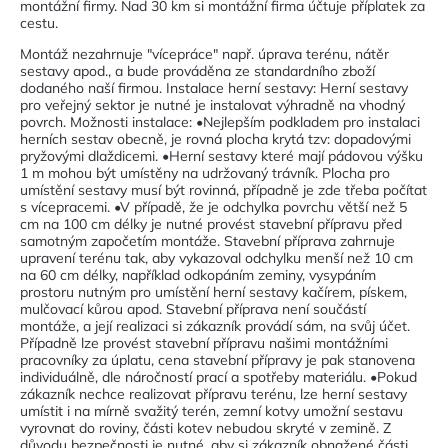
montážní firmy. Nad 30 km si montážní firma účtuje příplatek za
cestu.
Montáž nezahrnuje "vícepráce" např. úprava terénu, nátěr
sestavy apod., a bude prováděna ze standardního zboží
dodaného naší firmou. Instalace herní sestavy: Herní sestavy
pro veřejný sektor je nutné je instalovat výhradně na vhodný
povrch. Možnosti instalace: •Nejlepším podkladem pro instalaci
herních sestav obecně, je rovná plocha krytá tzv: dopadovými
pryžovými dlaždicemi. •Herní sestavy které mají pádovou výšku
1 m mohou být umístěny na udržovaný trávník. Plocha pro
umístění sestavy musí být rovinná, případně je zde třeba počítat
s vícepracemi. •V případě, že je odchylka povrchu větší než 5
cm na 100 cm délky je nutné provést stavební přípravu před
samotným započetím montáže. Stavební příprava zahrnuje
upravení terénu tak, aby vykazoval odchylku menší než 10 cm
na 60 cm délky, například odkopáním zeminy, vysypáním
prostoru nutným pro umístění herní sestavy kačírem, pískem,
mulčovací kůrou apod. Stavební příprava není součástí
montáže, a její realizaci si zákazník provádí sám, na svůj účet.
Případně lze provést stavební přípravu našimi montážními
pracovníky za úplatu, cena stavební přípravy je pak stanovena
individuálně, dle náročností prací a spotřeby materiálu. •Pokud
zákazník nechce realizovat přípravu terénu, lze herní sestavy
umístit i na mírně svažitý terén, zemní kotvy umožní sestavu
vyrovnat do roviny, části kotev nebudou skryté v zemině. Z
důvodu bezpečnosti je nutné, aby si zákazník obnažené části