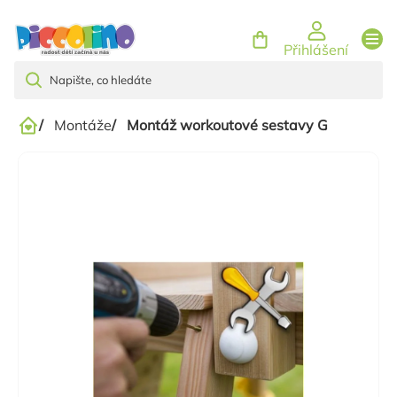
Přejít
na
Přihlášení
obsah
/
Montáže
/
Montáž workoutové sestavy G
Domů