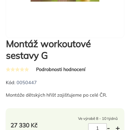
Montáž workoutové
sestavy G
Podrobnosti hodnocení
Průměrné
hodnocení
Kód:
0050447
produktu
Montáže dětských hřišť zajišťujeme po celé ČR.
je
0,0
z
Ve výrobě 8 - 10 týdnů
5
27 330 Kč
hvězdiček.