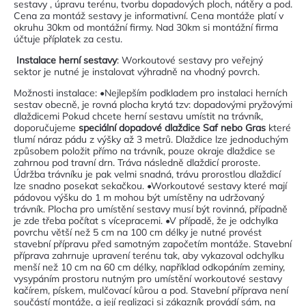
sestavy , úpravu terénu, tvorbu dopadových ploch, nátěry a pod.
Cena za montáž sestavy je informativní. Cena montáže platí v
okruhu 30km od montážní firmy. Nad 30km si montážní firma
účtuje příplatek za cestu.
Instalace herní sestavy
: Workoutové sestavy pro veřejný
sektor je nutné je instalovat výhradně na vhodný povrch.
Možnosti instalace: •Nejlepším podkladem pro instalaci herních
sestav obecně, je rovná plocha krytá tzv: dopadovými pryžovými
dlaždicemi Pokud chcete herní sestavu umístit na trávník,
doporučujeme
speciální dopadové dlaždice Saf nebo Gras
které
tlumí náraz pádu z výšky až 3 metrů. Dlaždice lze jednoduchým
způsobem položit přímo na trávník, pouze okraje dlaždice se
zahrnou pod travní drn. Tráva následně dlaždicí proroste.
Údržba trávníku je pak velmi snadná, trávu prorostlou dlaždicí
lze snadno posekat sekačkou. •Workoutové sestavy které mají
pádovou výšku do 1 m mohou být umístěny na udržovaný
trávník. Plocha pro umístění sestavy musí být rovinná, případně
je zde třeba počítat s vícepracemi. •V případě, že je odchylka
povrchu větší než 5 cm na 100 cm délky je nutné provést
stavební přípravu před samotným započetím montáže. Stavební
příprava zahrnuje upravení terénu tak, aby vykazoval odchylku
menší než 10 cm na 60 cm délky, například odkopáním zeminy,
vysypáním prostoru nutným pro umístění workoutové sestavy
kačírem, pískem, mulčovací kůrou a pod. Stavební příprava není
součástí montáže, a její realizaci si zákazník provádí sám, na