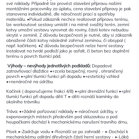
své náklady. Případně lze provést stavební přípravu našimi
montážními pracovníky za úplatu, cena stavební přípravy je pak
stanovena individuálně, dle náročností prací a spotřeby
materiálu. •Pokud zákazník nechce realizovat přípravu terénu,
lze workoutové sestavy umístit i na mírně svažitý terén, zemní
kotvy umožní sestavu vyrovnat do roviny, části kotev nebudou
skryté v zemině. Z důvodu bezpečnosti je nutné, aby si zákazník
obnažené části kotvy následně zahrnul zeminou, či obsypal (
např. kačírkem). •Z důvodu bezpečnosti nelze herní sestavy
instalovat na tvrdé podloží jako je asfalt, či beton bez doplnění
terénu o povrch tlumící pád.
Výhody – nevýhody jednotlivých podkladů:
Dopadové
zatravňovací dlaždice •+zcela bezpečný, rovný , ohraničený
povrch •+plní tlumící funkci při dopadu •+estetický vzhled
•+nenáročné na údržbu
Kačírek ( doporučujeme frakci 4/8) •+plní drenážní funkci •+plní
tlumící funkci při dopadu dětí T •-děti roznáší kamínky do
okolního trávníku
Tráva: •+žádné pořizovací náklady •-náročnost údržby, v
exponovaných místech především pod skluzavkou a pod
houpačkami dochází k mechanickému narušení travního drnu,
Písek •-Zadržuje vodu •-Roznáší se po zahradě - •-Dochází k
mechanickému odírání dřevěných částí herní sestavy - •-Láká