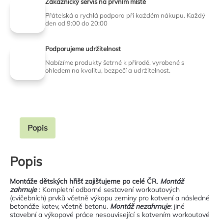
Zákaznický servis na prvním místě
Přátelská a rychlá podpora při každém nákupu. Každý
den od 9:00 do 20:00
Podporujeme udržitelnost
Nabízíme produkty šetrné k přírodě, vyrobené s
ohledem na kvalitu, bezpečí a udržitelnost.
Popis
Popis
Montáže dětských hřišť zajišťujeme po celé ČR
.
Montáž
zahrnuje
: Kompletní odborné sestavení workoutových
(cvičebních) prvků včetně výkopu zeminy pro kotvení a následné
betonáže kotev, včetně betonu.
Montáž
nezahrnuje
: jiné
stavební a výkopové práce nesouvisející s kotvením workoutové