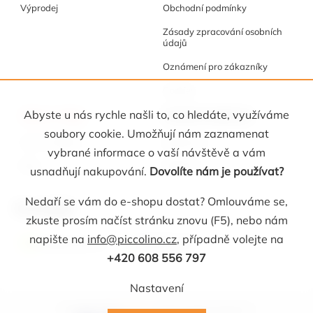
Výprodej
Obchodní podmínky
Zásady zpracování osobních
údajů
Oznámení pro zákazníky
Cookies
Akce a tipy
Osobní kabinet
Abyste u nás rychle našli to, co hledáte, využíváme
soubory cookie. Umožňují nám zaznamenat
Akční nabídka
Registrace
vybrané informace o vaší návštěvě a vám
Blog
Oblíbené
usnadňují nakupování.
Dovolíte nám je používat?
Nedaří se vám do e-shopu dostat? Omlouváme se,
Kontakt
zkuste prosím načíst stránku znovu (F5), nebo nám
napište na
info@piccolino.cz
, případně volejte na
info
@
piccolino.cz
608 565 705
+420 608 556 797
Nastavení
Copyright 2026
Picollino
. Všechna práva vyhrazena.