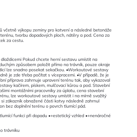
ků včetně výkopu zeminy pro kotvení a následné betonáže
u terénu, tvorbu dopadových ploch, nátěry a pod. Cena za
tek za cestu.
 dlaždicemi Pokud chcete herní sestavu umístit na
oduchým způsobem položit přímo na trávník, pouze okraje
aždicí lze snadno posekat sekačkou. •Workoutové sestavy
ně je zde třeba počítat s vícepracemi. •V případě, že je
ní příprava zahrnuje upravení terénu tak, aby vykazoval
stavy kačírem, pískem, mulčovací kůrou a pod. Stavební
 našimi montážními pracovníky za úplatu, cena stavební
rénu, lze workoutové sestavy umístit i na mírně svažitý
 si zákazník obnažené části kotvy následně zahrnul
ton bez doplnění terénu o povrch tlumící pád.
tlumící funkci při dopadu •+estetický vzhled •+nenáročné
ho trávníku