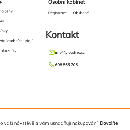
Osobní kabinet
up
y a ceny
Registrace
Oblíbené
vis
ínky
Kontakt
ání osobních údajů
zákazníky
info
@
piccolino.cz
608 565 705
 o vaší návštěvě a vám usnadňují nakupování.
Dovolíte