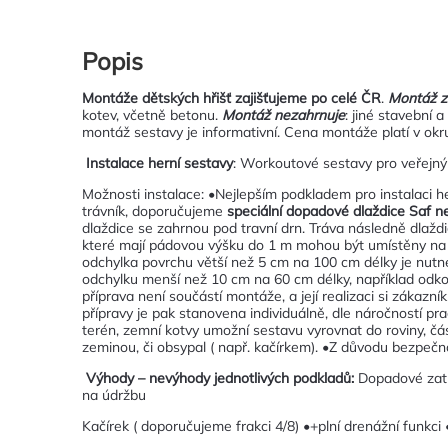
Popis
Montáže dětských hřišť zajišťujeme po celé ČR
.
Montáž z
kotev, včetně betonu.
Montáž
nezahrnuje
: jiné stavební
montáž sestavy je informativní. Cena montáže platí v ok
Instalace herní sestavy
: Workoutové sestavy pro veřejný 
Možnosti instalace: •Nejlepším podkladem pro instalaci h
trávník, doporučujeme
speciální dopadové dlaždice Saf n
dlaždice se zahrnou pod travní drn. Tráva následně dlažd
které mají pádovou výšku do 1 m mohou být umístěny na ud
odchylka povrchu větší než 5 cm na 100 cm délky je nutn
odchylku menší než 10 cm na 60 cm délky, například odk
příprava není součástí montáže, a její realizaci si zákaz
přípravy je pak stanovena individuálně, dle náročností pr
terén, zemní kotvy umožní sestavu vyrovnat do roviny, čá
zeminou, či obsypal ( např. kačírkem). •Z důvodu bezpečnos
Výhody – nevýhody jednotlivých podkladů:
Dopadové zatra
na údržbu
Kačírek ( doporučujeme frakci 4/8) •+plní drenážní funkci 