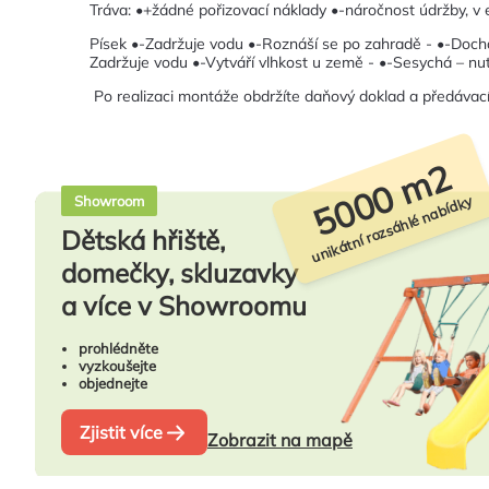
Tráva: •+žádné pořizovací náklady •-náročnost údržby, 
Písek •-Zadržuje vodu •-Roznáší se po zahradě - •-Dochá
Zadržuje vodu •-Vytváří vlhkost u země - •-Sesychá – nu
Po realizaci montáže obdržíte daňový doklad a předávací 
5000 m2
unikátní rozsáhlé nabídky
Showroom
Dětská hřiště,
domečky, skluzavky
a více v Showroomu
prohlédněte
vyzkoušejte
objednejte
Zjistit více
Zobrazit na mapě