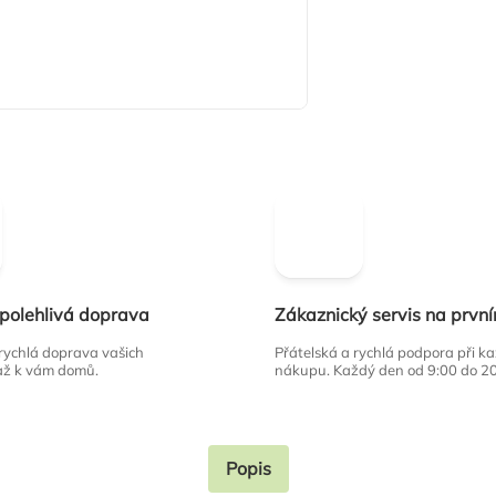
spolehlivá doprava
Zákaznický servis na prvn
 rychlá doprava vašich
Přátelská a rychlá podpora při 
až k vám domů.
nákupu. Každý den od 9:00 do 2
Popis