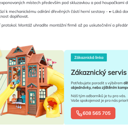
v exponovaných místech především pod skluzavkou a pod houpačkami d
zí k mechanickému odírání dřevěných částí herní sestavy - •-Láká dom
tnost doplňovat.
protokol. Montáž uhradíte montážní firmě až po uskutečnění a předání
Zákaznická linka
Zákaznický servis 
Potřebujete poradit s výběrem
dě
objednávky, nebo zjištěním kompat
Náš tým odborníků je tu pro vás.
Vaše spokojenost je pro nás priori
608 565 705