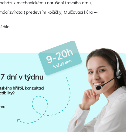
ochází k mechanickému narušení travního drnu,
ácí zvířata ( především kočičky) Mulčovací kůra •-
 díla.
9-20h
každý den
7 dní v týdnu
tského hřiště, konzultací
ibility?
tou!