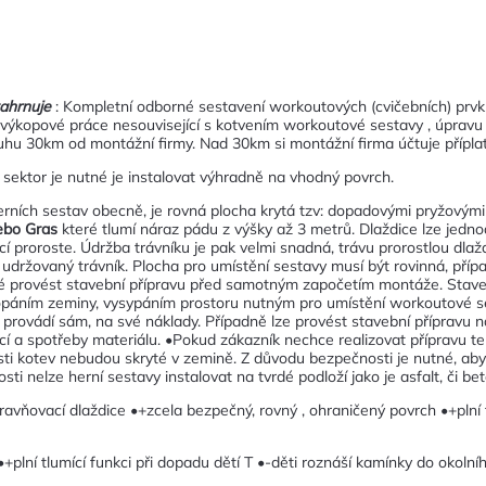
ahrnuje
: Kompletní odborné sestavení workoutových (cvičebních) prv
 a výkopové práce nesouvisející s kotvením workoutové sestavy , úprav
ruhu 30km od montážní firmy. Nad 30km si montážní firma účtuje přípla
sektor je nutné je instalovat výhradně na vhodný povrch.
erních sestav obecně, je rovná plocha krytá tzv: dopadovými pryžovými
ebo Gras
které tlumí náraz pádu z výšky až 3 metrů. Dlaždice lze jedn
icí proroste. Údržba trávníku je pak velmi snadná, trávu prorostlou dl
ržovaný trávník. Plocha pro umístění sestavy musí být rovinná, případ
é provést stavební přípravu před samotným započetím montáže. Staveb
opáním zeminy, vysypáním prostoru nutným pro umístění workoutové se
ník provádí sám, na své náklady. Případně lze provést stavební přípravu
ací a spotřeby materiálu. •Pokud zákazník nechce realizovat přípravu te
sti kotev nebudou skryté v zemině. Z důvodu bezpečnosti je nutné, aby
ti nelze herní sestavy instalovat na tvrdé podloží jako je asfalt, či be
vňovací dlaždice •+zcela bezpečný, rovný , ohraničený povrch •+plní 
•+plní tlumící funkci při dopadu dětí T •-děti roznáší kamínky do okolní