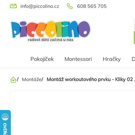
Přejít
info@piccolino.cz
608 565 705
na
obsah
Pokojíček
Montessori
Hračky
D
/
Montáže
/
Montáž workoutového prvku - Kliky 02 
Domů