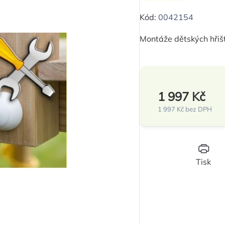
Průměrné
hodnocení
Kód:
0042154
produktu
Montáže dětských hřišť
je
0,0
z
5
1 997 Kč
hvězdiček.
1 997 Kč bez DPH
Měrná
cena:
Tisk