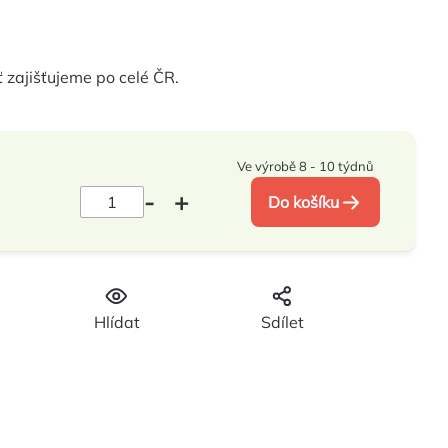
 zajišťujeme po celé ČR.
Ve výrobě 8 - 10 týdnů
Do košíku
Hlídat
Sdílet