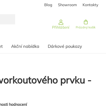
Blog
Showroom
Kontakty
Nákupní košík
Přihlášení
Prázdný košík
et
Akční nabídka
Dárkové poukazy
orkoutového prvku -
nosti hodnocení