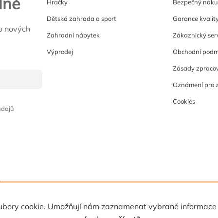
lně
Hračky
Bezpečný nák
Dětská zahrada a sport
Garance kvalit
o nových
Zahradní nábytek
Zákaznický ser
Výprodej
Obchodní podm
Zásady zpracov
Oznámení pro 
Cookies
údajů
 soubory cookie. Umožňují nám zaznamenat vybrané informace