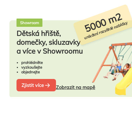
5000 m2
unikátní rozsáhlé nabídky
Showroom
Dětská hřiště,
domečky, skluzavky
a více v Showroomu
prohlédněte
vyzkoušejte
objednejte
Zjistit více
Zobrazit na mapě