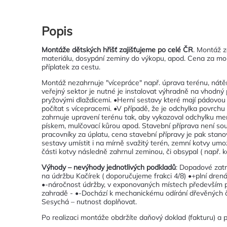
Popis
Montáže dětských hřišť zajišťujeme po celé ČR
. Montáž z
materiálu, dosypání zeminy do výkopu, apod. Cena za mon
příplatek za cestu.
Montáž nezahrnuje "vícepráce" např. úprava terénu, nátě
veřejný sektor je nutné je instalovat výhradně na vhodný
pryžovými dlaždicemi. •Herní sestavy které mají pádovou
počítat s vícepracemi. •V případě, že je odchylka povrc
zahrnuje upravení terénu tak, aby vykazoval odchylku me
pískem, mulčovací kůrou apod. Stavební příprava není souč
pracovníky za úplatu, cena stavební přípravy je pak stano
sestavy umístit i na mírně svažitý terén, zemní kotvy um
části kotvy následně zahrnul zeminou, či obsypal ( např. k
Výhody – nevýhody jednotlivých podkladů
: Dopadové zatr
na údržbu Kačírek ( doporučujeme frakci 4/8) •+plní drenáž
•-náročnost údržby, v exponovaných místech především 
zahradě - •-Dochází k mechanickému odírání dřevěných čás
Sesychá – nutnost doplňovat.
Po realizaci montáže obdržíte daňový doklad (fakturu) a