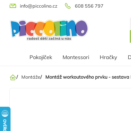
Přejít
info@piccolino.cz
608 556 797
na
obsah
Pokojíček
Montessori
Hračky
D
/
Montáže
/
Montáž workoutového prvku - sestava
Domů