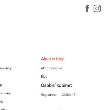
Akce a tipy
 smlouvy
Akční nabídka
Blog
Osobní kabinet
up
y a ceny
Registrace
Oblíbené
vis
ínky