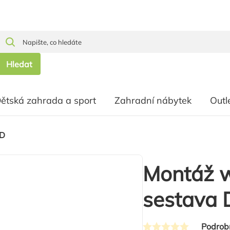
Hledat
ětská zahrada a sport
Zahradní nábytek
Outl
 D
Montáž w
sestava 
Podrob