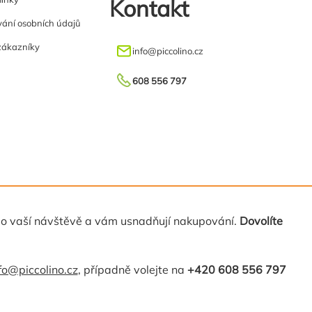
Kontakt
ání osobních údajů
zákazníky
info
@
piccolino.cz
608 556 797
 o vaší návštěvě a vám usnadňují nakupování.
Dovolíte
fo@piccolino.cz
, případně volejte na
+420 608 556 797