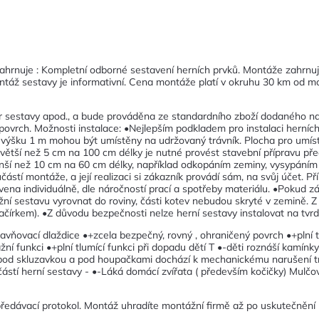
ahrnuje : Kompletní odborné sestavení herních prvků. Montáže zahrnuj
táž sestavy je informativní. Cena montáže platí v okruhu 30 km od mo
r sestavy apod., a bude prováděna ze standardního zboží dodaného naší
 povrch. Možnosti instalace: •Nejlepším podkladem pro instalaci herníc
 výšku 1 m mohou být umístěny na udržovaný trávník. Plocha pro umístě
hu větší než 5 cm na 100 cm délky je nutné provést stavební přípravu 
nší než 10 cm na 60 cm délky, například odkopáním zeminy, vysypáním 
ástí montáže, a její realizaci si zákazník provádí sám, na svůj účet. 
vena individuálně, dle náročností prací a spotřeby materiálu. •Pokud zá
ožní sestavu vyrovnat do roviny, části kotev nebudou skryté v zemině. 
ačírkem). •Z důvodu bezpečnosti nelze herní sestavy instalovat na tvrdé 
avňovací dlaždice •+zcela bezpečný, rovný , ohraničený povrch •+plní 
ní funkci •+plní tlumící funkci při dopadu dětí T •-děti roznáší kamínk
pod skluzavkou a pod houpačkami dochází k mechanickému narušení tr
tí herní sestavy - •-Láká domácí zvířata ( především kočičky) Mulčov
 předávací protokol. Montáž uhradíte montážní firmě až po uskutečnění