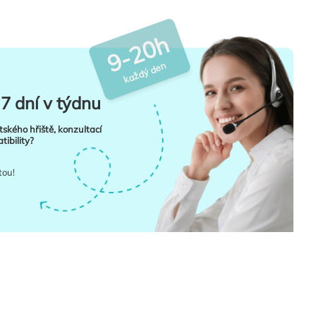
9-20h
každý den
7 dní v týdnu
tského hřiště, konzultací
ibility?
tou!