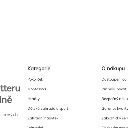
Kategorie
O nákupu
Pokojíček
Odstoupení od
tteru
Montessori
Jak nakupovat
lně
Hračky
Bezpečný nák
Dětská zahrada a sport
Garance kvalit
o nových
Zahradní nábytek
Zákaznický ser
Výprodej
Obchodní podm