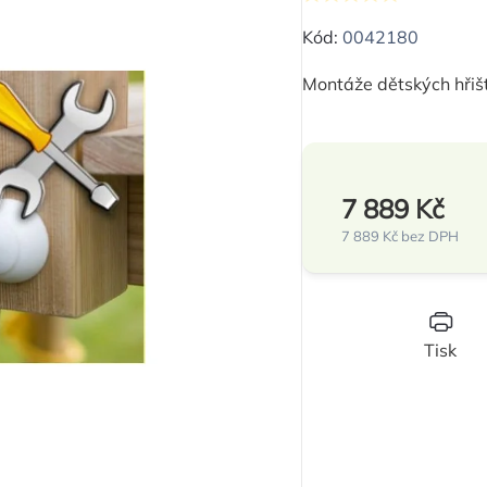
Průměrné
hodnocení
Kód:
0042180
produktu
Montáže dětských hřišť
je
0,0
z
5
7 889 Kč
hvězdiček.
7 889 Kč bez DPH
Měrná
cena:
Tisk