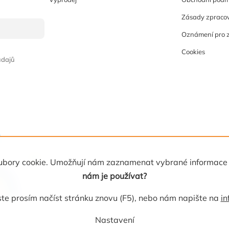
Zásady zpracov
Oznámení pro 
Cookies
údajů
 soubory cookie. Umožňují nám zaznamenat vybrané informace
nám je používat?
e prosím načíst stránku znovu (F5), nebo nám napište na
in
Nastavení