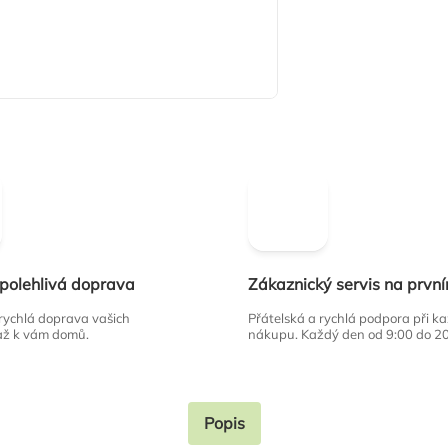
spolehlivá doprava
Zákaznický servis na prvn
 rychlá doprava vašich
Přátelská a rychlá podpora při 
až k vám domů.
nákupu. Každý den od 9:00 do 2
Popis