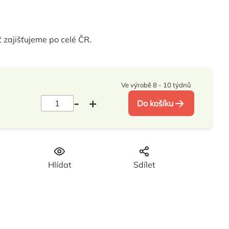
 zajišťujeme po celé ČR.
Ve výrobě 8 - 10 týdnů
Do košíku
Hlídat
Sdílet