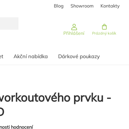
Blog
Showroom
Kontakty
Nákupní košík
Přihlášení
Prázdný košík
et
Akční nabídka
Dárkové poukazy
orkoutového prvku -
D
nosti hodnocení