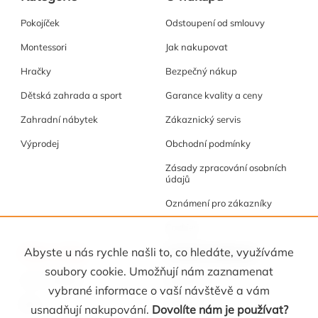
Pokojíček
Odstoupení od smlouvy
Montessori
Jak nakupovat
Hračky
Bezpečný nákup
Dětská zahrada a sport
Garance kvality a ceny
Zahradní nábytek
Zákaznický servis
Výprodej
Obchodní podmínky
Zásady zpracování osobních
údajů
Oznámení pro zákazníky
Cookies
Akce a tipy
Osobní kabinet
Abyste u nás rychle našli to, co hledáte, využíváme
soubory cookie. Umožňují nám zaznamenat
Akční nabídka
Registrace
vybrané informace o vaší návštěvě a vám
Blog
Oblíbené
usnadňují nakupování.
Dovolíte nám je používat?