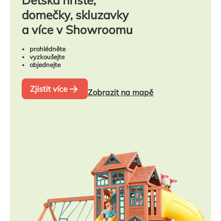
domečky, skluzavky
a více v Showroomu
prohlédněte
vyzkoušejte
objednejte
Zjistit více
Zobrazit na mapě