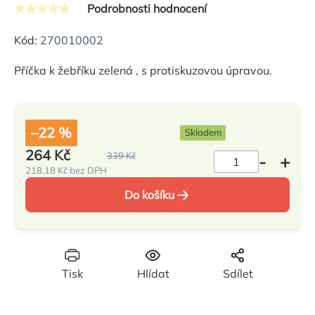
Podrobnosti hodnocení
Průměrné
hodnocení
Kód:
270010002
produktu
Příčka k žebříku zelená , s protiskuzovou úpravou.
je
0,0
z
5
–22 %
Skladem
hvězdiček.
264 Kč
339 Kč
218,18 Kč bez DPH
Měrná
cena:
Do košíku
Tisk
Hlídat
Sdílet