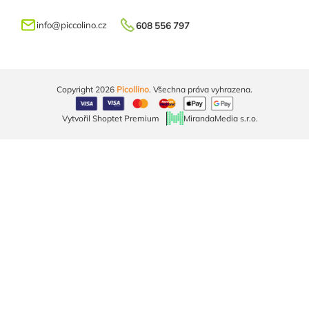
info
@
piccolino.cz
608 556 797
Copyright 2026
Picollino
. Všechna práva vyhrazena.
Vytvořil Shoptet Premium
MirandaMedia s.r.o.