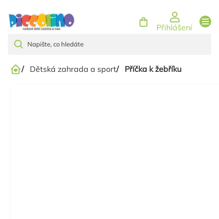
Přejít
na
Přihlášení
obsah
/
Dětská zahrada a sport
/
Příčka k žebříku
Domů