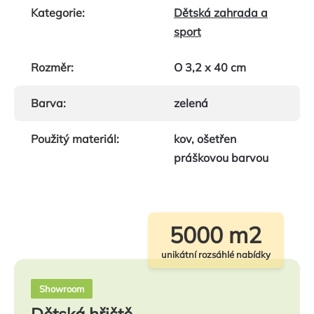
Kategorie
:
Dětská zahrada a
sport
Rozměr
:
O 3,2 x 40 cm
Barva
:
zelená
Použitý materiál
:
kov, ošetřen
práškovou barvou
5000 m2
unikátní rozsáhlé nabídky
Showroom
Dětská hřiště,