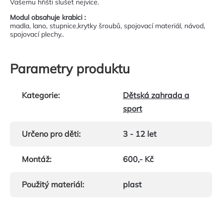
Vašemu hřišti slušet nejvíce.
Modul obsahuje krabici :
madla, lano, stupnice,krytky šroubů, spojovací materiál, návod,
spojovací plechy..
Parametry produktu
Kategorie
:
Dětská zahrada a
sport
Určeno pro děti
:
3 - 12 let
Montáž
:
600,- Kč
Použitý materiál
:
plast