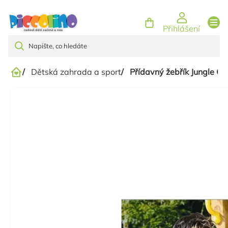
Přejít
na
Přihlášení
obsah
/
Dětská zahrada a sport
/
Přídavný žebřík Jungle G
Domů