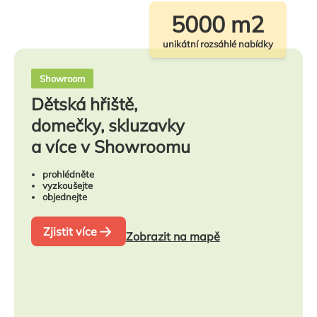
5000 m2
unikátní rozsáhlé nabídky
Showroom
Dětská hřiště,
domečky, skluzavky
a více v Showroomu
prohlédněte
vyzkoušejte
objednejte
Zjistit více
Zobrazit na mapě