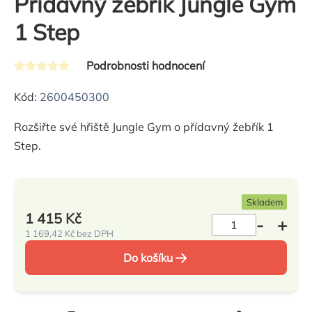
Přídavný žebřík Jungle Gym
1 Step
Podrobnosti hodnocení
Průměrné
hodnocení
Kód:
2600450300
produktu
Rozšiřte své hřiště Jungle Gym o přídavný žebřík 1
je
Step.
0,0
z
5
Skladem
hvězdiček.
1 415 Kč
1 169,42 Kč bez DPH
Měrná
Do košíku
cena: