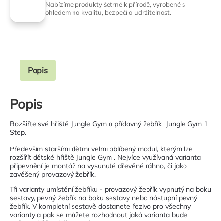
Nabízíme produkty šetrné k přírodě, vyrobené s
ohledem na kvalitu, bezpečí a udržitelnost.
Popis
Popis
Rozšiřte své hřiště Jungle Gym o přídavný žebřík Jungle Gym 1
Step.
Především staršími dětmi velmi oblíbený modul, kterým lze
rozšířít dětské hřiště Jungle Gym . Nejvíce využívaná varianta
připevnění je montáž na vysunuté dřevěné ráhno, či jako
zavěšený provazový žebřík.
Tři varianty umístění žebříku - provazový žebřík vypnutý na boku
sestavy, pevný žebřík na boku sestavy nebo nástupní pevný
žebřík. V kompletní sestavě dostanete řezivo pro všechny
varianty a pak se můžete rozhodnout jaká varianta bude