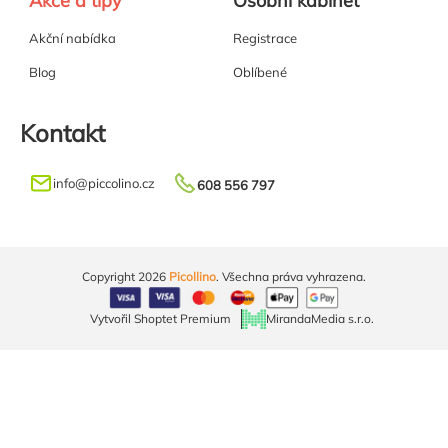
Akce a tipy
Osobní kabinet
Akční nabídka
Registrace
Blog
Oblíbené
Kontakt
info
@
piccolino.cz
608 556 797
Copyright 2026
Picollino
. Všechna práva vyhrazena.
Vytvořil Shoptet Premium
MirandaMedia s.r.o.