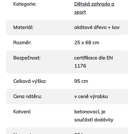
Kategorie
:
Dětská zahrada a
sport
Materiál
:
akátové dřevo + kov
Rozměr
:
25 x 68 cm
Bezpečnost
:
certifikace dle EN
1176
Celková výška
:
95 cm
Cena nátěru
:
v ceně výrobku
Kotvení
:
betonovací, je
součástí dodávky