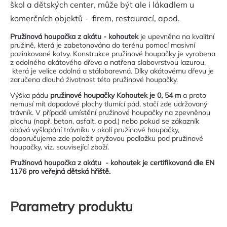
škol a dětských center, může být ale i lákadlem u
komerčních objektů - firem, restaurací, apod.
Pružinová houpačka z akátu - kohoutek
je upevněna na kvalitní
pružině, která je zabetonována do terénu pomocí masivní
pozinkované kotvy. Konstrukce pružinové houpačky je vyrobena
z odolného akátového dřeva a natřena slabovrstvou lazurou,
která je velice odolná a stálobarevná. Díky akátovému dřevu je
zaručena dlouhá životnost této pružinové houpačky.
Výška pádu
pružinové houpačky Kohoutek je 0, 54 m
a proto
nemusí mít dopadové plochy tlumící pád, stačí zde udržovaný
trávník. V případě umístění pružinové houpačky na zpevněnou
plochu (např. beton, asfalt, a pod.) nebo pokud se zákazník
obává vyšlapání trávníku v okolí pružinové houpačky,
doporučujeme zde položit pryžovou podložku pod pružinové
houpačky, viz. související zboží.
Pružinová houpačka z akátu - kohoutek je certifikovaná dle EN
1176 pro veřejná dětská hřiště.
Parametry produktu