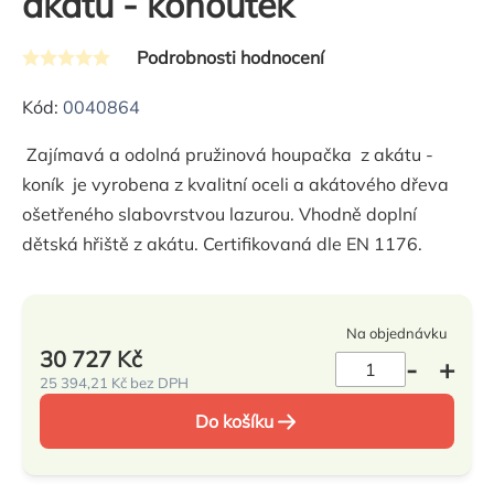
akátu - kohoutek
Podrobnosti hodnocení
Průměrné
hodnocení
Kód:
0040864
produktu
Zajímavá a odolná pružinová houpačka z akátu -
je
koník je vyrobena z kvalitní oceli a akátového dřeva
0,0
ošetřeného slabovrstvou lazurou. Vhodně doplní
z
dětská hřiště z akátu. Certifikovaná dle EN 1176.
5
hvězdiček.
Na objednávku
30 727 Kč
25 394,21 Kč bez DPH
Měrná
Do košíku
cena: