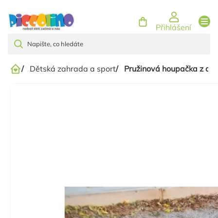
Přejít
na
Přihlášení
obsah
/
Dětská zahrada a sport
/
Pružinová houpačka z aká
Domů