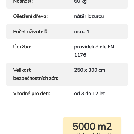
Nosnost
:
60 kg
Ošetření dřeva
:
nátěr lazurou
Počet uživatelů
:
max. 1
Údržba
:
pravidelná dle EN
1176
Velikost
250 x 300 cm
bezpečnostních zón
:
Vhodné pro děti
:
od 3 do 12 let
5000 m2