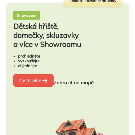
unikátní rozsáhlé nabídky
Showroom
Dětská hřiště,
domečky, skluzavky
a více v Showroomu
prohlédněte
vyzkoušejte
objednejte
Zjistit více
Zobrazit na mapě