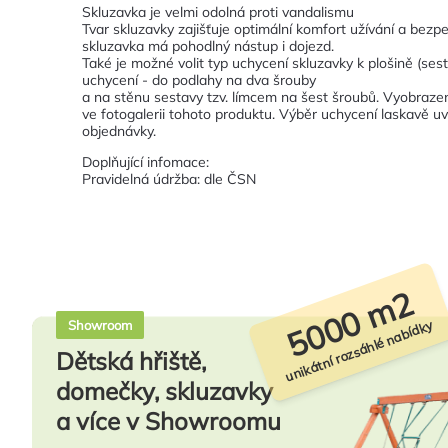
Skluzavka je velmi odolná proti vandalismu
Tvar skluzavky zajišťuje optimální komfort užívání a bezpeč
skluzavka má pohodlný nástup i dojezd.
Také je možné volit typ uchycení skluzavky k plošině (ses
uchycení - do podlahy na dva šrouby
a na stěnu sestavy tzv. límcem na šest šroubů. Vyobraze
ve fotogalerii tohoto produktu. Výběr uchycení laskavě 
objednávky.
Doplňující infomace:
Pravidelná údržba: dle ČSN
5000 m2
unikátní rozsáhlé nabídky
Showroom
Dětská hřiště,
domečky, skluzavky
a více v Showroomu