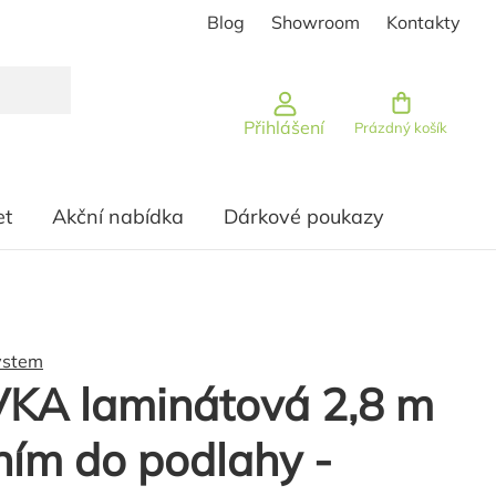
Blog
Showroom
Kontakty
Nákupní košík
Přihlášení
Prázdný košík
et
Akční nabídka
Dárkové poukazy
ystem
KA laminátová 2,8 m
ním do podlahy -