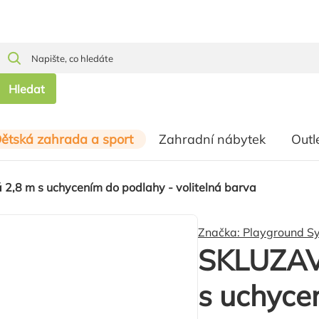
Hledat
ětská zahrada a sport
Zahradní nábytek
Outl
,8 m s uchycením do podlahy - volitelná barva
Značka:
Playground S
SKLUZAV
s uchyce