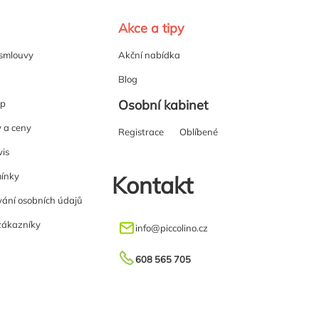
Akce a tipy
 smlouvy
Akční nabídka
Blog
Osobní kabinet
up
y a ceny
Registrace
Oblíbené
vis
ínky
Kontakt
ání osobních údajů
zákazníky
info
@
piccolino.cz
608 565 705