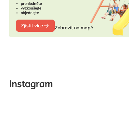
prohlédněte
vyzkoušejte
objednejte
Zjistit více
Zobrazit na mapě
Instagram
Zápatí