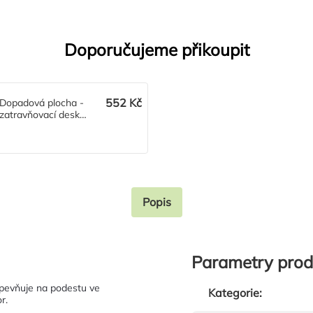
Doporučujeme přikoupit
552 Kč
Dopadová plocha -
zatravňovací deska
Grass
Popis
Parametry prod
upevňuje na podestu ve
Kategorie
:
r.