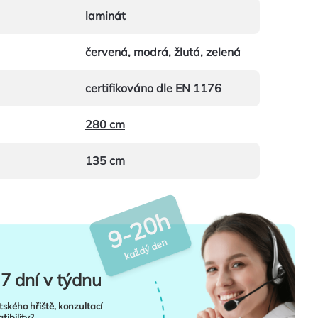
laminát
červená, modrá, žlutá, zelená
certifikováno dle EN 1176
280 cm
135 cm
9-20h
každý den
7 dní v týdnu
tského hřiště, konzultací
ibility?