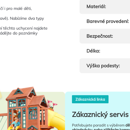
Materiál
:
í i pro malé děti,
tavě). Nabízíme dva typy
Barevné provedení
:
ní těchto uchycení najdete
uvádějte do poznámky
Bezpečnost
:
Délka
:
Výška podesty
:
Zákaznická linka
Zákaznický servis 
Potřebujete poradit s výběrem
dě
objednávky, nebo zjištěním kompat