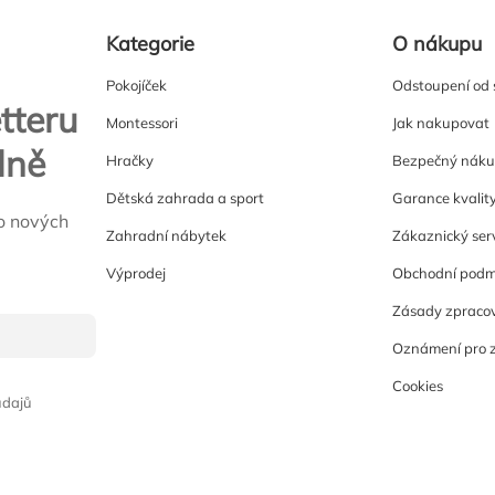
Kategorie
O nákupu
Pokojíček
Odstoupení od
tteru
Montessori
Jak nakupovat
lně
Hračky
Bezpečný nák
Dětská zahrada a sport
Garance kvalit
o nových
Zahradní nábytek
Zákaznický ser
Výprodej
Obchodní podm
Zásady zpracov
Oznámení pro 
Cookies
údajů