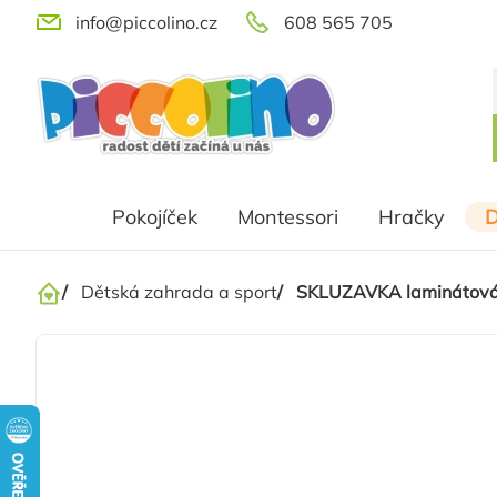
Přejít
info@piccolino.cz
608 565 705
na
obsah
Pokojíček
Montessori
Hračky
D
/
Dětská zahrada a sport
/
SKLUZAVKA laminátová 2
Domů