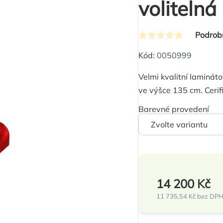
volitelná
Podrob
Průměrné
hodnocení
Kód:
0050999
produktu
Velmi kvalitní laminát
je
ve výšce 135 cm. Cerif
0,0
z
Barevné provedení
5
hvězdiček.
14 200 Kč
11 735,54 Kč
bez DP
Měrná
cena: