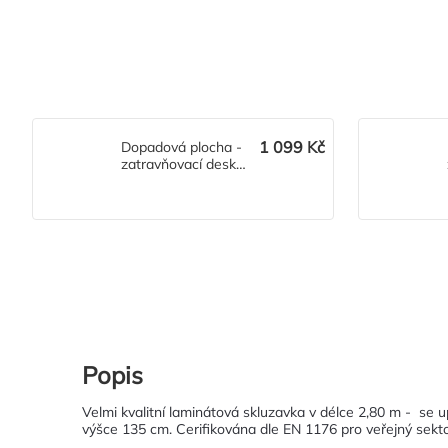
1 099 Kč
Dopadová plocha -
zatravňovací deska
Saf
Popis
Velmi kvalitní laminátová skluzavka v délce 2,80 m - se 
výšce 135 cm. Cerifikována dle EN 1176 pro veřejný sekto