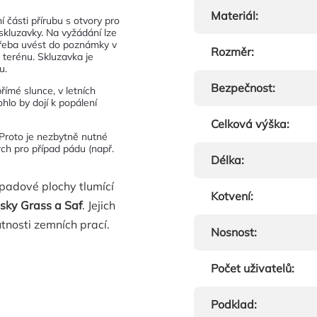
Materiál
:
 části přírubu s otvory pro
skluzavky. Na vyžádání lze
třeba uvést do poznámky v
Rozměr
:
 terénu. Skluzavka je
u.
Bezpečnost
:
římé slunce, v letních
lo by dojí k popálení
Celková výška
:
Proto je nezbytně nutné
rch pro případ pádu (např.
Délka
:
opadové plochy tlumící
Kotvení
:
sky Grass a Saf
. Jejich
tnosti zemních prací.
Nosnost
:
Počet uživatelů
:
Podklad
: