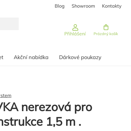
Blog
Showroom
Kontakty
Nákupní košík
Přihlášení
Prázdný košík
et
Akční nabídka
Dárkové poukazy
ystem
KA nerezová pro
strukce 1,5 m .