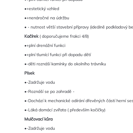
•+estetický vzhled
•+nenáročné na údržbu
• - nutnost větší stavební přípravy (ideálně podkladový b
Kačírek
( doporučujeme frakci 4/8)
•+plní drenážní funkci
•+plní tlumící funkci při dopadu dětí
•-děti roznáší kamínky do okolního trávníku
Písek
•-Zadržuje vodu
•-Roznáší se po zahradě -
•-Dochází k mechanické odírání dřevěných částí herní ses
•-Láká domácí zvířata ( především kočičky)
Mulčovací kůra
•-Zadržuje vodu