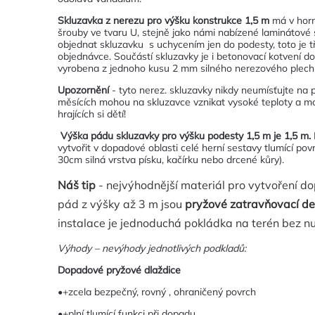
Skluzavka z nerezu pro výšku konstrukce 1,5 m
má v horní
šrouby ve tvaru U, stejně jako námi nabízené laminátové 
objednat skluzavku s uchycením jen do podesty, toto je 
objednávce. Součástí skluzavky je i betonovací kotvení do
vyrobena z jednoho kusu 2 mm silného nerezového plech
Upozornění
- tyto nerez. skluzavky nikdy neumísťujte na p
měsících mohou na skluzavce vznikat vysoké teploty a moh
hrajících si dětí!
Výška pádu skluzavky pro výšku podesty 1,5 m je 1,5 m.
vytvořit v dopadové oblasti celé herní sestavy tlumící pov
30cm silná vrstva písku, kačírku nebo drcené kůry).
Náš tip
- nejvýhodnější materiál pro vytvoření d
pád z výšky až 3 m jsou
pryžové zatravňovací de
instalace je jednoduchá pokládka na terén bez nu
Výhody – nevýhody jednotlivých podkladů:
Dopadové pryžové dlaždice
•+zcela bezpečný, rovný , ohraničený povrch
•+plní tlumící funkci při dopadu