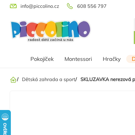
Přejít
info@piccolino.cz
608 556 797
na
obsah
Pokojíček
Montessori
Hračky
D
/
Dětská zahrada a sport
/
SKLUZAVKA nerezová pro
Domů