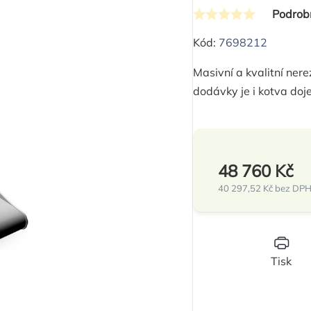
Podrob
Průměrné
hodnocení
Kód:
7698212
produktu
Masivní a kvalitní ner
je
dodávky je i kotva doj
0,0
z
5
hvězdiček.
48 760 Kč
40 297,52 Kč bez DP
Měrná
cena:
Tisk