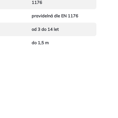
1176
pravidelná dle EN 1176
od 3 do 14 let
do 1,5 m