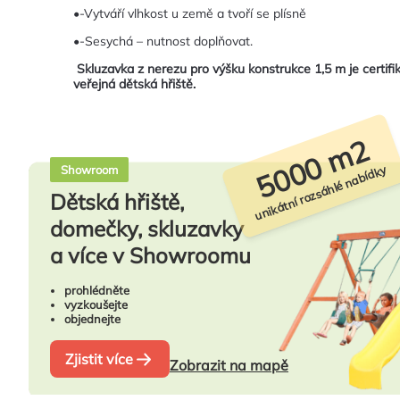
•-Vytváří vlhkost u země a tvoří se plísně
•-Sesychá – nutnost doplňovat.
Skluzavka z nerezu pro výšku konstrukce 1,5 m je certif
veřejná dětská hřiště.
5000 m2
unikátní rozsáhlé nabídky
Showroom
Dětská hřiště,
domečky, skluzavky
a více v Showroomu
prohlédněte
vyzkoušejte
objednejte
Zjistit více
Zobrazit na mapě