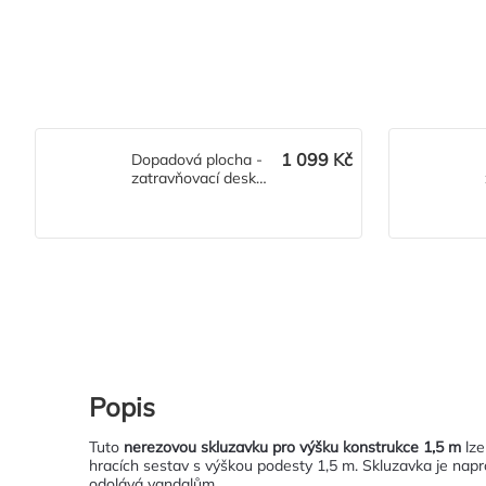
1 099 Kč
Dopadová plocha -
zatravňovací deska
Saf
Popis
Tuto
nerezovou skluzavku pro výšku konstrukce 1,5 m
lze
hracích sestav s výškou podesty 1,5 m. Skluzavka je nap
odolává vandalům.