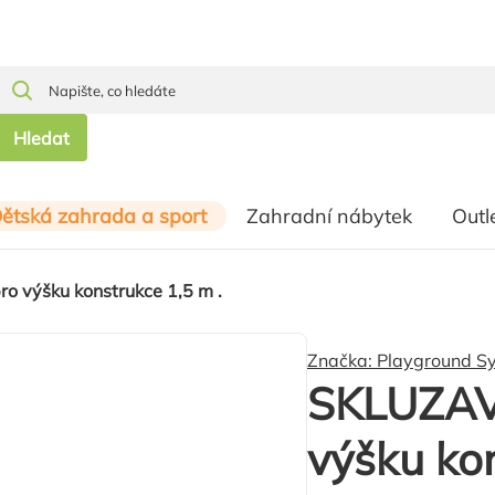
Hledat
ětská zahrada a sport
Zahradní nábytek
Outl
 výšku konstrukce 1,5 m .
Značka:
Playground S
SKLUZAV
výšku kon