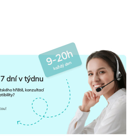
9-20h
každý den
7 dní v týdnu
tského hřiště, konzultací
ibility?
tou!