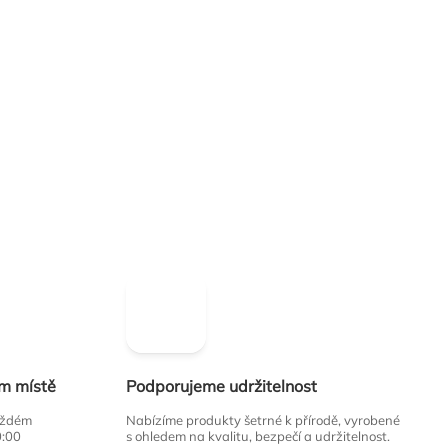
ím místě
Podporujeme udržitelnost
každém
Nabízíme produkty šetrné k přírodě, vyrobené
0:00
s ohledem na kvalitu, bezpečí a udržitelnost.