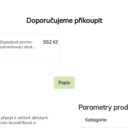
Doporučujeme přikoupit
552 Kč
Dopadová plocha -
zatravňovací deska
Grass
Popis
Parametry prod
 připojit k většině dětských
Kategorie
:
rosto bezúdržbová a