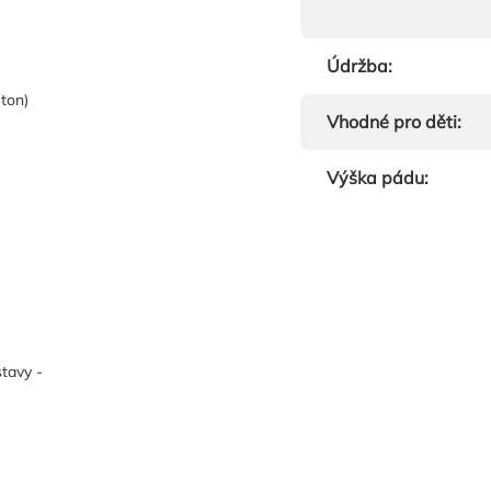
Údržba
:
eton)
Vhodné pro děti
:
Výška pádu
:
tavy -