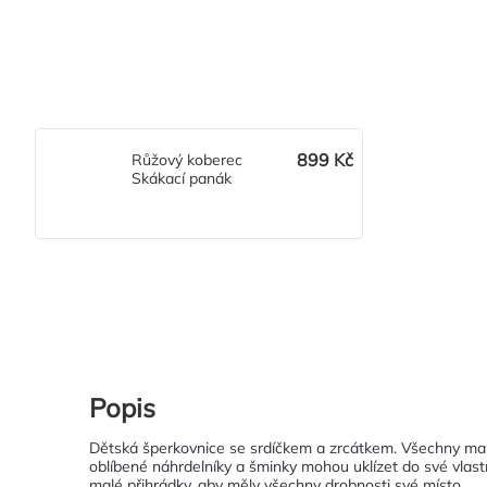
899 Kč
Růžový koberec
Skákací panák
Popis
Dětská šperkovnice se srdíčkem a zrcátkem. Všechny mal
oblíbené náhrdelníky a šminky mohou uklízet do své vlast
malé přihrádky, aby měly všechny drobnosti své místo