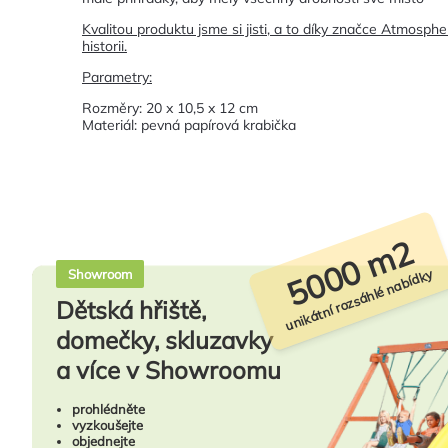
Kvalitou produktu jsme si jisti, a to díky značce Atmosph
historii.
Parametry:
Rozměry: 20 x 10,5 x 12 cm
Materiál: pevná papírová krabička
5000 m2
unikátní rozsáhlé nabídky
Showroom
Dětská hřiště,
domečky, skluzavky
a více v Showroomu
prohlédněte
vyzkoušejte
objednejte