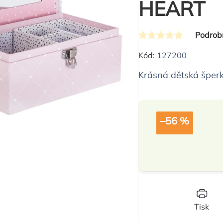
HEART
Podrob
Průměrné
hodnocení
Kód:
127200
produktu
Krásná dětská šperk
je
0,0
z
–56 %
5
hvězdiček.
Tisk