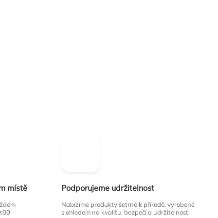
ím místě
Podporujeme udržitelnost
každém
Nabízíme produkty šetrné k přírodě, vyrobené
0:00
s ohledem na kvalitu, bezpečí a udržitelnost.