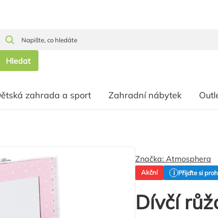
Hledat
ětská zahrada a sport
Zahradní nábytek
Outl
Značka:
Atmosphera
Akční
Přijďte si pro
Dívčí rů