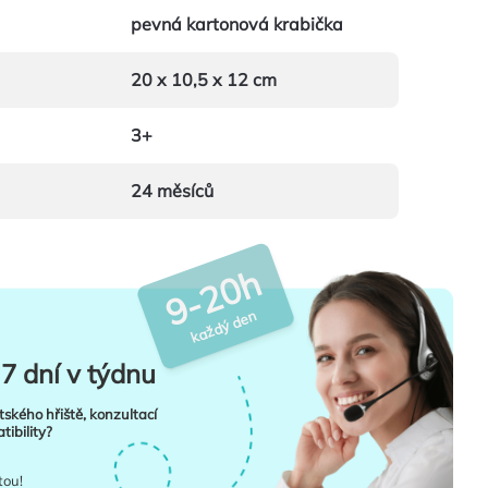
pevná kartonová krabička
20 x 10,5 x 12 cm
3+
24 měsíců
9-20h
každý den
7 dní v týdnu
tského hřiště, konzultací
ibility?
tou!