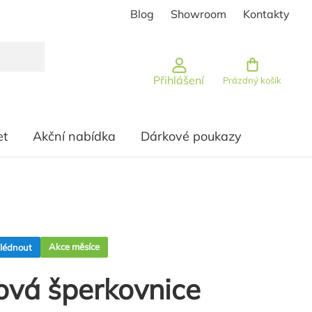
Blog
Showroom
Kontakty
Nákupní košík
Přihlášení
Prázdný košík
et
Akční nabídka
Dárkové poukazy
Akce měsíce
hlédnout
žová šperkovnice