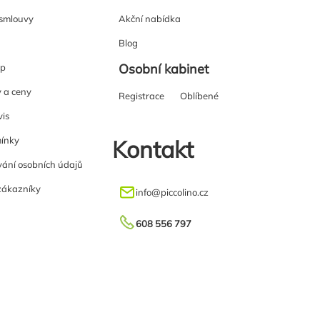
 smlouvy
Akční nabídka
Blog
Osobní kabinet
up
y a ceny
Registrace
Oblíbené
vis
ínky
Kontakt
ání osobních údajů
zákazníky
info
@
piccolino.cz
608 556 797