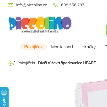
Přejít
info@piccolino.cz
608 556 797
na
obsah
Pokojíček
Montessori
Hračky
D
/
Pokojíček
/
Dívčí růžová šperkovnice HEART
Domů