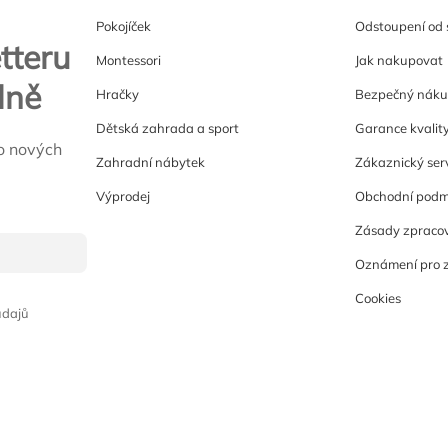
Pokojíček
Odstoupení od
tteru
Montessori
Jak nakupovat
lně
Hračky
Bezpečný nák
Dětská zahrada a sport
Garance kvalit
o nových
Zahradní nábytek
Zákaznický ser
Výprodej
Obchodní podm
Zásady zpracov
Oznámení pro 
Cookies
údajů