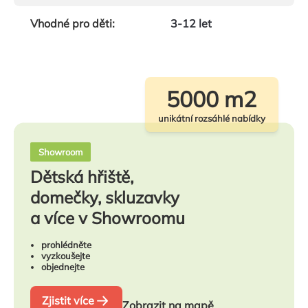
Vhodné pro děti
:
3-12 let
5000 m2
unikátní rozsáhlé nabídky
Showroom
Dětská hřiště,
domečky, skluzavky
a více v Showroomu
prohlédněte
vyzkoušejte
objednejte
Zjistit více
Zobrazit na mapě