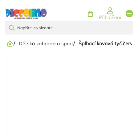
Přejít
na
Přihlášení
obsah
/
Dětská zahrada a sport
/
Šplhací kovová tyč červe
Domů