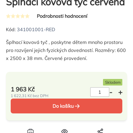
Šplhací kovová tyč červená
Podrobnosti hodnocení
Průměrné
hodnocení
Kód:
341001001-RED
produktu
Šplhací kovová tyč , poskytne dětem mnoho prostoru
je
pro rozvíjení jejich fyzických dovedností. Rozměry: 600
0,0
x 2500 x 38 mm. Červené provedení.
z
5
hvězdiček.
Skladem
1 963 Kč
1 622,31 Kč bez DPH
Měrná
Do košíku
cena: