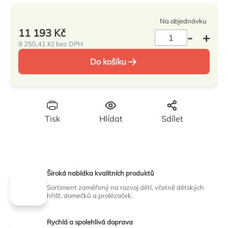
hvězdiček.
Na objednávku
11 193 Kč
9 250,41 Kč bez DPH
Měrná
Do košíku
cena:
Tisk
Hlídat
Sdílet
Široká nabídka kvalitních produktů
Sortiment zaměřený na rozvoj dětí, včetně dětských
hřišť, domečků a prolézaček.
Rychlá a spolehlivá doprava