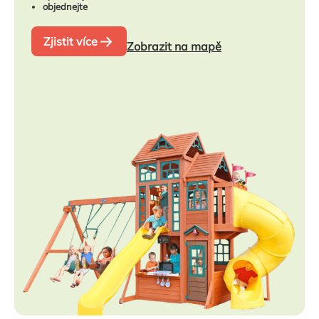
objednejte
Zjistit více
Zobrazit na mapě