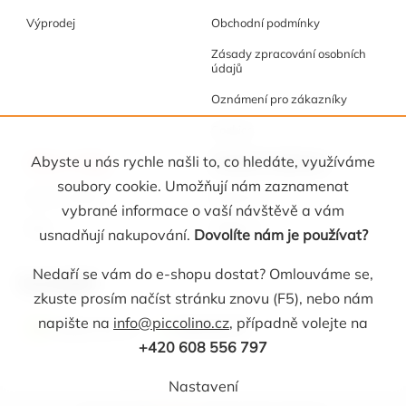
Výprodej
Obchodní podmínky
Zásady zpracování osobních
údajů
Oznámení pro zákazníky
Cookies
Akce a tipy
Osobní kabinet
Abyste u nás rychle našli to, co hledáte, využíváme
soubory cookie. Umožňují nám zaznamenat
Akční nabídka
Registrace
vybrané informace o vaší návštěvě a vám
Blog
Oblíbené
usnadňují nakupování.
Dovolíte nám je používat?
Nedaří se vám do e-shopu dostat? Omlouváme se,
Kontakt
zkuste prosím načíst stránku znovu (F5), nebo nám
napište na
info@piccolino.cz
, případně volejte na
info
@
piccolino.cz
608 556 797
+420 608 556 797
Nastavení