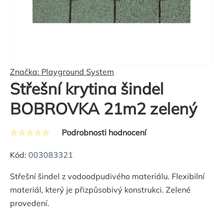
Značka:
Playground System
Střešní krytina šindel
BOBROVKA 21m2 zelený
Podrobnosti hodnocení
Průměrné
hodnocení
Kód:
003083321
produktu
Střešní šindel z vodoodpudivého materiálu. Flexibilní
je
materiál, který je přizpůsobivý konstrukci. Zelené
0,0
provedení.
z
5