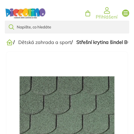
Přejít
na
Přihlášení
obsah
/
Dětská zahrada a sport
/
Střešní krytina šindel 
Domů