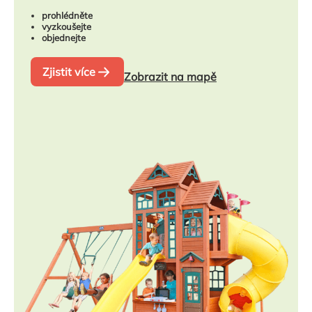
prohlédněte
vyzkoušejte
objednejte
Zjistit více
Zobrazit na mapě