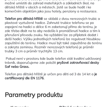
možné umístiti do zahrad mateřských a základních škol, na
dětská hřiště v obcích a městech. Jistě se bude hodit i ke
komerčním objektům jako jsou hotely, penziony a restaurace.
Telefon pro dětská hřiště
se skládá z dvou nerezových trubic a
plastové vyztužené hadice. Zahnuté trubice telefonu se po
zapojení na hadici o délce 6 m zabetonují přímo do terénu, je
zde třeba dbát na to aby nedošlo k promáčknutí hadice a tím k
přerušení převodu zvuku. Na vyžádání lze za příplatek dodat i
delší hadici. Výšku jednotlivých telefonů lze regulovat hloubkou
zapuštění do terénu. Hadice musí být také zapuštěna do terénu
a zakryta zeminou. Rozměr nerezových telefonů je průměr
trubky 3 cm a průměr trychtýře 13 cm.
Pokud není v prostoru kde bude telefon stát kvalitní udržovaný
trávník, doporučujeme zde položit
pryžové zatravňovací desky
Saf nebo Grass.
Telefon pro dětská hřiště je určen pro děti od 3 do 14 let a
je
certifikovaný dle EN 1176.
Parametry produktu