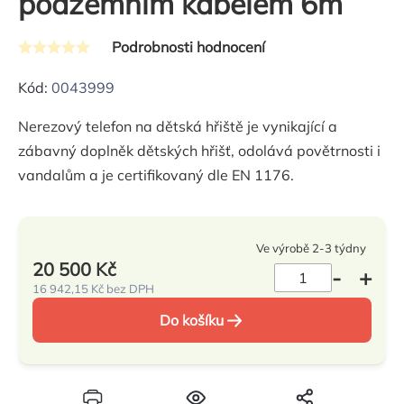
podzemním kabelem 6m
Podrobnosti hodnocení
Průměrné
hodnocení
Kód:
0043999
produktu
Nerezový telefon na dětská hřiště je vynikající a
je
zábavný doplněk dětských hřišť, odolává povětrnosti i
0,0
vandalům a je certifikovaný dle EN 1176.
z
5
hvězdiček.
Ve výrobě 2-3 týdny
20 500 Kč
16 942,15 Kč bez DPH
Měrná
Do košíku
cena: