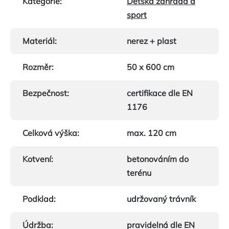
Kategorie
:
Dětská zahrada a
sport
Materiál
:
nerez + plast
Rozměr
:
50 x 600 cm
Bezpečnost
:
certifikace dle EN
1176
Celková výška
:
max. 120 cm
Kotvení
:
betonováním do
terénu
Podklad
:
udržovaný trávník
Údržba
:
pravidelná dle EN