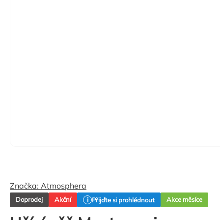
Značka:
Atmosphera
Doprodej
Akční
Akce měsíce
Přijďte si prohlédnout