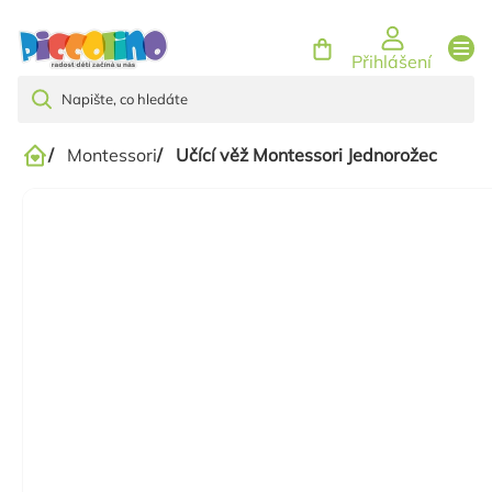
Přejít
na
Přihlášení
obsah
/
Montessori
/
Učící věž Montessori Jednorožec
Domů