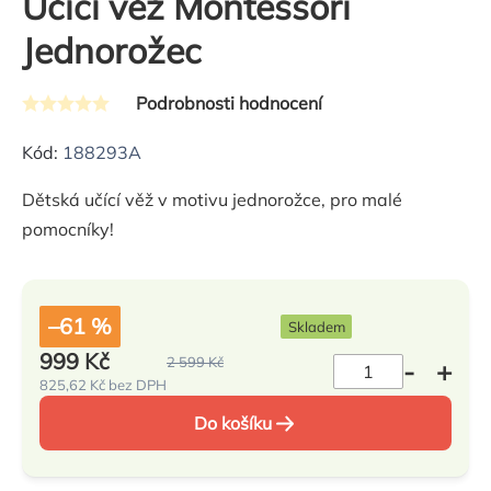
Učící věž Montessori
Jednorožec
Podrobnosti hodnocení
Průměrné
hodnocení
Kód:
188293A
produktu
Dětská učící věž v motivu jednorožce, pro malé
je
pomocníky!
0,0
z
5
hvězdiček.
–61 %
Skladem
999 Kč
2 599 Kč
825,62 Kč bez DPH
Měrná
cena:
Do košíku