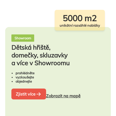
5000 m2
unikátní rozsáhlé nabídky
Showroom
Dětská hřiště,
domečky, skluzavky
a více v Showroomu
prohlédněte
vyzkoušejte
objednejte
Zjistit více
Zobrazit na mapě