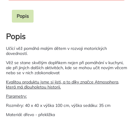
Popis
Popis
Učící věž pomáhá malým dětem v rozvoji motorických
dovedností.
Věž se stane skvělým doplňkem nejen při pomáhání v kuchyni,
ale při jiných dalších aktivitách, kde se mohou učit novým věcem
nebo se v nich zdokonalovat
Kvalitou produktu jsme si jisti, a to díky značce Atmosphera,
která má dlouholetou historii.
Parametry:
Rozměry: 40 x 40 x výška 100 cm, výška sedáku: 35 cm
Materiál: dřevo - překližka