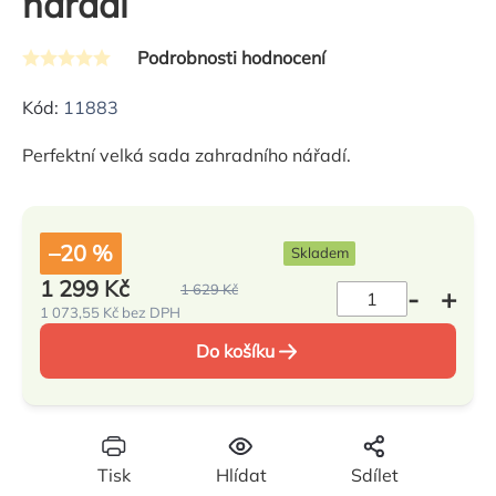
nářadí
Podrobnosti hodnocení
Průměrné
hodnocení
Kód:
11883
produktu
Perfektní velká sada zahradního nářadí.
je
0,0
z
5
–20 %
Skladem
hvězdiček.
1 299 Kč
1 629 Kč
1 073,55 Kč bez DPH
Měrná
cena:
Do košíku
Tisk
Hlídat
Sdílet