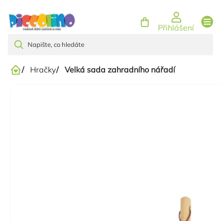
Přejít
na
Přihlášení
obsah
/
Hračky
/
Velká sada zahradního nářadí
Domů