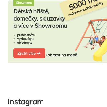
5000 m2
unikátní rozsáhlé nabídky
Showroom
Dětská hřiště,
domečky, skluzavky
a více v Showroomu
prohlédněte
vyzkoušejte
objednejte
Zjistit více
Zobrazit na mapě
Instagram