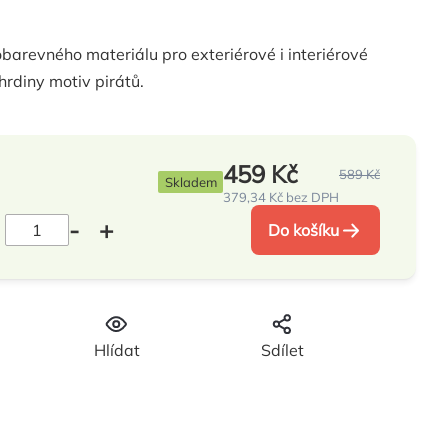
obarevného materiálu pro exteriérové i interiérové
hrdiny motiv pirátů.
459 Kč
589 Kč
Skladem
379,34 Kč bez DPH
Měrná
cena:
Do košíku
Hlídat
Sdílet