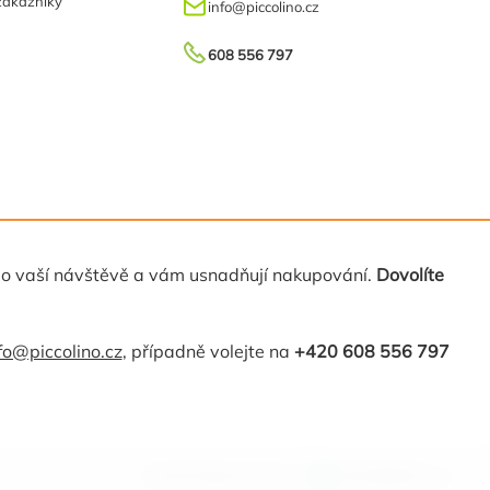
zákazníky
info
@
piccolino.cz
608 556 797
 o vaší návštěvě a vám usnadňují nakupování.
Dovolíte
fo@piccolino.cz
, případně volejte na
+420 608 556 797
Vytvořil Shoptet Premium
MirandaMedia s.r.o.