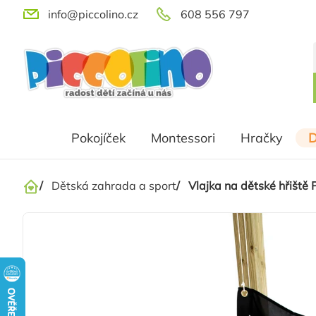
Přejít
info@piccolino.cz
608 556 797
na
obsah
Pokojíček
Montessori
Hračky
D
/
Dětská zahrada a sport
/
Vlajka na dětské hřiště 
Domů