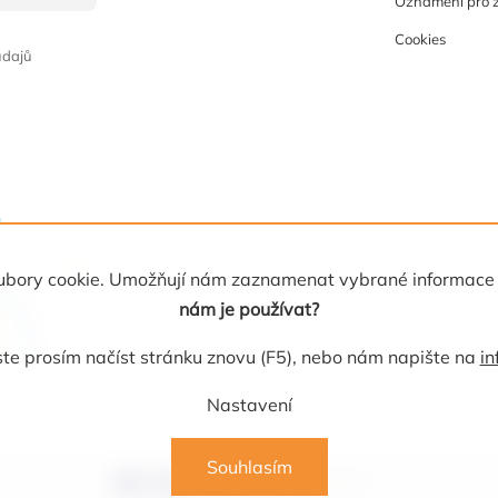
Oznámení pro 
Cookies
údajů
 soubory cookie. Umožňují nám zaznamenat vybrané informace
nám je používat?
e prosím načíst stránku znovu (F5), nebo nám napište na
in
Nastavení
Souhlasím