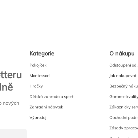
Kategorie
O nákupu
Pokojíček
Odstoupení od
tteru
Montessori
Jak nakupovat
lně
Hračky
Bezpečný nák
Dětská zahrada a sport
Garance kvalit
o nových
Zahradní nábytek
Zákaznický ser
Výprodej
Obchodní podm
Zásady zpracov