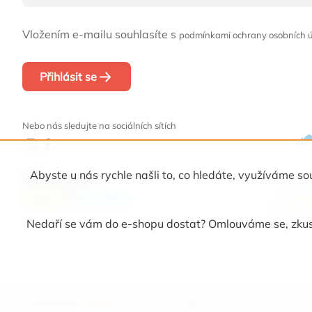
Vložením e-mailu souhlasíte s
podmínkami ochrany osobních 
Přihlásit se
Nebo nás sledujte na sociálních sítích
Abyste u nás rychle našli to, co hledáte, využíváme
Naši partneři
Nedaří se vám do e-shopu dostat? Omlouváme se, zkust
Copyright 2026
Picollino
. Všechna práva vyhrazena.