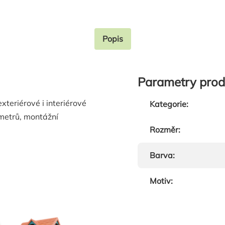
Popis
Parametry prod
xteriérové i interiérové
Kategorie
:
5metrů, montážní
Rozměr
:
Barva
:
Motiv
: