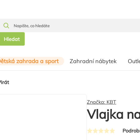
Hledat
ětská zahrada a sport
Zahradní nábytek
Outl
Pirát
Značka:
KBT
Vlajka na
Podrob
Průměrné