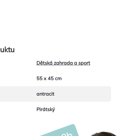
uktu
Dětská zahrada a sport
55 x 45 cm
antracit
Pirátský