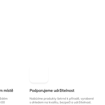
ím místě
Podporujeme udržitelnost
každém
Nabízíme produkty šetrné k přírodě, vyrobené
0:00
s ohledem na kvalitu, bezpečí a udržitelnost.