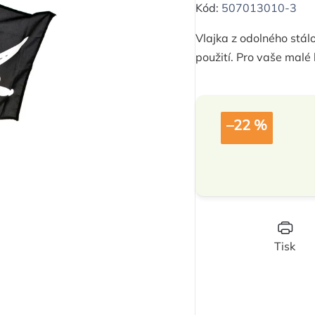
hodnocení
Kód:
507013010-3
produktu
Vlajka z odolného stál
je
použití. Pro vaše malé 
0,0
z
5
hvězdiček.
–22 %
Tisk