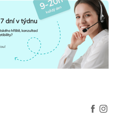
9-20h
každý den
7 dní v týdnu
tského hřiště, konzultací
ibility?
tou!