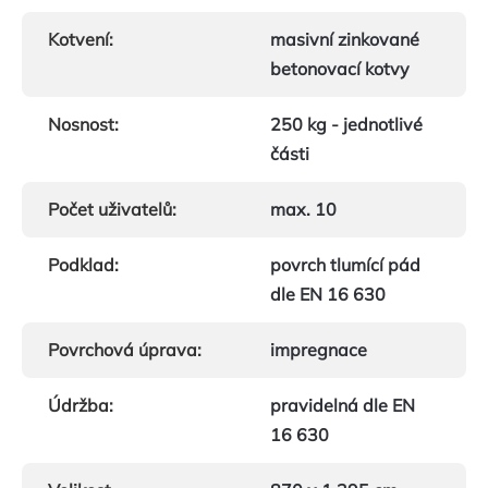
Kotvení
:
masivní zinkované
betonovací kotvy
Nosnost
:
250 kg - jednotlivé
části
Počet uživatelů
:
max. 10
Podklad
:
povrch tlumící pád
dle EN 16 630
Povrchová úprava
:
impregnace
Údržba
:
pravidelná dle EN
16 630