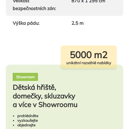
Velikost
870 x 1 295 cm
bezpečnostních zón
:
Výška pádu
:
2,5 m
5000 m2
unikátní rozsáhlé nabídky
Showroom
Dětská hřiště,
domečky, skluzavky
a více v Showroomu
prohlédněte
vyzkoušejte
objednejte