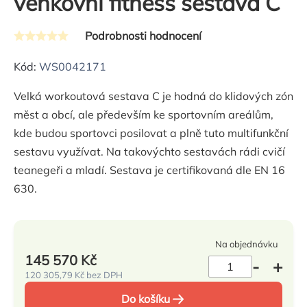
venkovní fitness sestava C
Podrobnosti hodnocení
Průměrné
hodnocení
Kód:
WS0042171
produktu
Velká workoutová sestava C je hodná do klidových zón
je
měst a obcí, ale především ke sportovním areálům,
0,0
kde budou sportovci posilovat a plně tuto multifunkční
z
sestavu využívat. Na takovýchto sestavách rádi cvičí
5
teanegeři a mladí. Sestava je certifikovaná dle EN 16
hvězdiček.
630.
Na objednávku
145 570 Kč
120 305,79 Kč bez DPH
Měrná
Do košíku