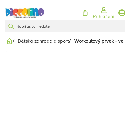
Přejít
na
Přihlášení
obsah
/
Dětská zahrada a sport
/
Workoutový prvek - venko
Domů