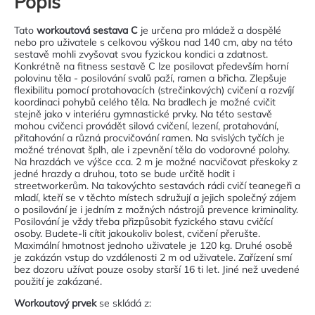
Popis
Tato
workoutová sestava C
je určena pro mládež a dospělé
nebo pro uživatele s celkovou výškou nad 140 cm, aby na této
sestavě mohli zvyšovat svou fyzickou kondici a zdatnost.
Konkrétně na fitness sestavě C lze posilovat především horní
polovinu těla - posilování svalů paží, ramen a břicha. Zlepšuje
flexibilitu pomocí protahovacích (strečinkových) cvičení a rozvíjí
koordinaci pohybů celého těla. Na bradlech je možné cvičit
stejně jako v interiéru gymnastické prvky. Na této sestavě
mohou cvičenci provádět silová cvičení, lezení, protahování,
přitahování a různá procvičování ramen. Na svislých tyčích je
možné trénovat šplh, ale i zpevnění těla do vodorovné polohy.
Na hrazdách ve výšce cca. 2 m je možné nacvičovat přeskoky z
jedné hrazdy a druhou, toto se bude určitě hodit i
streetworkerům. Na takovýchto sestavách rádi cvičí teanegeři a
mladí, kteří se v těchto místech sdružují a jejich společný zájem
o posilování je i jedním z možných nástrojů prevence kriminality.
Posilování je vždy třeba přizpůsobit fyzického stavu cvičící
osoby. Budete-li cítit jakoukoliv bolest, cvičení přerušte.
Maximální hmotnost jednoho uživatele je 120 kg. Druhé osobě
je zakázán vstup do vzdálenosti 2 m od uživatele. Zařízení smí
bez dozoru užívat pouze osoby starší 16 ti let. Jiné než uvedené
použití je zakázané.
Workoutový prvek
se skládá z: