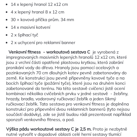
14 x lepený hranol 12 x12 cm
4 x lepený hranol 8 x 12 cm
30 × kovová příčka prům. 34 mm
14 x masivní kotvení
2 x šplhací tyč
2 x uchycení pro reklamní banner
Venkovní fitness - workoutová sestava C
je vyrobená z
impregnovaných masivních lepených hranolů 12 x12 cm, které
jsou z vrchní části opatřené plastovou krytkou, která zabrání
pronikání vody do dřeva. Hranoly jsou pomocí ocelových a
pozinkovaných 70 cm dlouhých kotev pevně zabetonovány do
země. Ke konstrukci jsou pevně připevněny kovové tyče a na
bocích šplhací tyče (požární tyče), které jsou na druhém konci
zabetonované do terénu. Na této sestavě cvičenci jistě ocení
kombinaci několika cvičebních prvku v jedné sestavě - žebřiny,
hrazdy, bradla, vodorovný ručkovací žebřík a jeden šikmý
ručkovací žebřík. Tato sestava pro venkovní fitness je doplněna
konstrukcí pro připevnění dvou reklamních bannerů (tyto nejsou
součástí dodávky), zde se jistě budou rádi prezentovat například
sponzoři venkovního fitness, a pod.
Výška pádu workoutové sestavy C je 2,5 m.
Proto je nezbytně
nutné vytvořit v dopadové oblasti celé herní sestavy tlumící