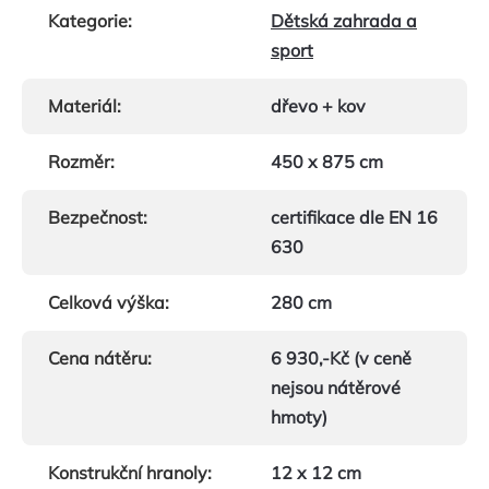
Kategorie
:
Dětská zahrada a
sport
Materiál
:
dřevo + kov
Rozměr
:
450 x 875 cm
Bezpečnost
:
certifikace dle EN 16
630
Celková výška
:
280 cm
Cena nátěru
:
6 930,-Kč (v ceně
nejsou nátěrové
hmoty)
Konstrukční hranoly
:
12 x 12 cm