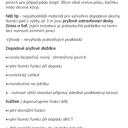
povrch pro případ pádu (např. 30cm silná vrstva písku, kačírku
nebo drcené kůry).
Náš tip
- nejvýhodnější materiál pro vytvoření dopadové plochy
tlumící pád z výšky až 3 m jsou
pryžové zatravňovací desky
Grass a Saf.
Jejich instalace je jednoduchá pokládka na terén
bez nutnosti zemních prací.
Výhody – nevýhody jednotlivých podkladů:
Dopadové pryžové dlaždice
•+zcela bezpečný, rovný , ohraničený povrch
•+plní tlumící funkci při dopadu
•+estetický vzhled
•+nenáročné na údržbu
• - nutnost větší stavební přípravy (ideálně podkladový beton)
Kačírek
( doporučujeme frakci 4/8)
•+plní drenážní funkci
•+plní tlumící funkci při dopadu dětí T
•-děti roznáší kamínky do okolního trávníku